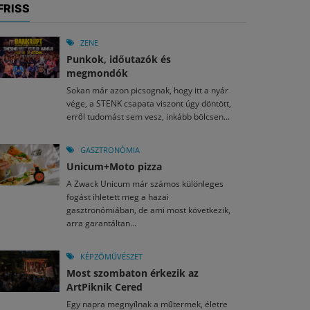
FRISS
ZENE
Punkok, időutazók és
megmondók
Sokan már azon picsognak, hogy itt a nyár
vége, a STENK csapata viszont úgy döntött,
erről tudomást sem vesz, inkább bölcsen...
GASZTRONÓMIA
Unicum+Moto pizza
A Zwack Unicum már számos különleges
fogást ihletett meg a hazai
gasztronómiában, de ami most következik,
arra garantáltan...
KÉPZŐMŰVÉSZET
Most szombaton érkezik az
ArtPiknik Cered
Egy napra megnyílnak a műtermek, életre