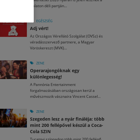
M
2026. MÁJ. 13.
Balaton déli partján...
a egy mese: 30 napos mesekihívást indít a Libri
2026. JÚL. 29.
2026. JÚL. 15.
rkezett a jubileumi Művészetek Völgye – még öt
agyar nézők 10 kedvenc filmje 2026 első félévében
EGÉSZSÉG
a kulturális ünnep
Adj vért!
M
2026. MÁJ. 11.
2026. JÚL. 3.
Az Országos Vérellátó Szolgálat (OVSz) és
ai László kapta az Artisjus Irodalmi Nagydíjat
2026. JÚL. 28.
véradásszervező partnere, a Magyar
13-án hozzánk is megérkezik a Rocktábor
Vöröskereszt (MVK)...
i Fesztivál 2026
ZENE
Operarajongóknak egy
különlegesség!
A Pannónia Entertainment
forgalmazásában országosan kerül a
művészmozik vásznaira Vincent Cassel...
ZENE
Szegeden lesz a nyár fináléja: több
mint 200 fellépővel készül a Coca-
Cola SZIN
Tucatnyi színpadon több mint 200 fellépő,