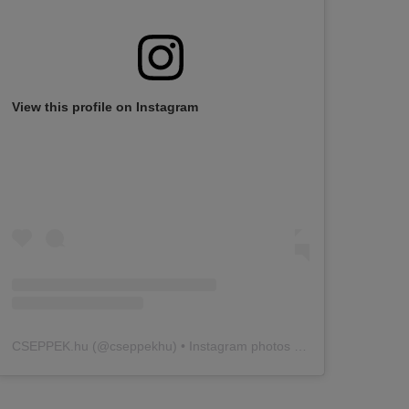
View this profile on Instagram
CSEPPEK.hu
(@
cseppekhu
) • Instagram photos and videos