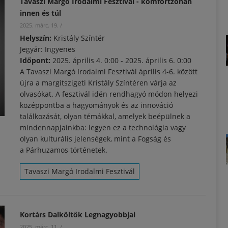
Tavaszi Margó Irodalmi Fesztivál - komfortzónán
innen és túl
2025. márc. 19.
/
Helyszín:
Kristály Színtér
Jegyár: Ingyenes
Időpont:
2025. április 4. 0:00
-
2025. április 6. 0:00
A Tavaszi Margó Irodalmi Fesztivál április 4-6. között
újra a margitszigeti Kristály Színtéren várja az
olvasókat. A fesztivál idén rendhagyó módon helyezi
középpontba a hagyományok és az innováció
találkozását, olyan témákkal, amelyek beépülnek a
mindennapjainkba: legyen ez a technológia vagy
olyan kulturális jelenségek, mint a Fogság és
a Párhuzamos történetek.
Tavaszi Margó Irodalmi Fesztivál
Kortárs Dalköltők Legnagyobbjai
2025. márc. 11.
/