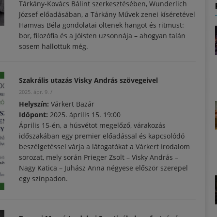
Tárkány-Kovács Bálint szerkesztésében, Wunderlich
József előadásában, a Tárkány Művek zenei kíséretével
Hamvas Béla gondolatai öltenek hangot és ritmust:
bor, filozófia és a Jóisten uzsonnája – ahogyan talán
sosem hallottuk még.
Szakrális utazás Visky András szövegeivel
2025. ápr. 9.
/
Helyszín:
Várkert Bazár
Időpont:
2025. április 15. 19:00
Április 15-én, a húsvétot megelőző, várakozás
időszakában egy premier előadással és kapcsolódó
beszélgetéssel várja a látogatókat a Várkert Irodalom
sorozat, mely során Prieger Zsolt – Visky András –
Nagy Katica – Juhász Anna négyese először szerepel
egy színpadon.