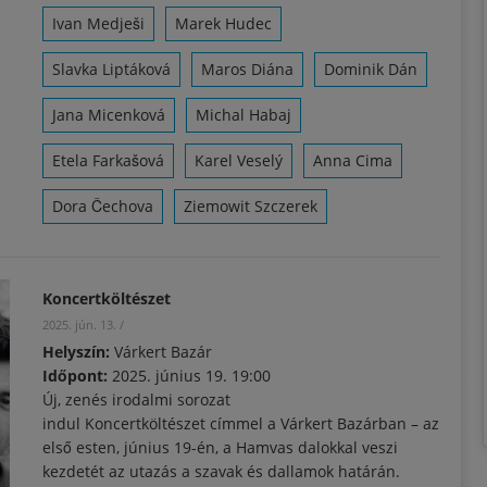
Ivan Medješi
Marek Hudec
Slavka Liptáková
Maros Diána
Dominik Dán
Jana Micenková
Michal Habaj
Etela Farkašová
Karel Veselý
Anna Cima
Dora Čechova
Ziemowit Szczerek
Koncertköltészet
2025. jún. 13.
/
Helyszín:
Várkert Bazár
Időpont:
2025. június 19. 19:00
Új, zenés irodalmi sorozat
indul Koncertköltészet címmel a Várkert Bazárban – az
első esten, június 19-én, a Hamvas dalokkal veszi
kezdetét az utazás a szavak és dallamok határán.