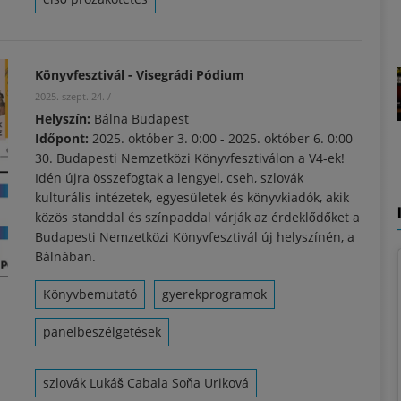
Könyvfesztivál - Visegrádi Pódium
2025. szept. 24.
/
Helyszín:
Bálna Budapest
Időpont:
2025. október 3. 0:00
-
2025. október 6. 0:00
30. Budapesti Nemzetközi Könyvfesztiválon a V4-ek!
Idén újra összefogtak a lengyel, cseh, szlovák
kulturális intézetek, egyesületek és könyvkiadók, akik
közös standdal és színpaddal várják az érdeklődőket a
Budapesti Nemzetközi Könyvfesztivál új helyszínén, a
Bálnában.
Könyvbemutató
gyerekprogramok
panelbeszélgetések
szlovák Lukáš Cabala Soňa Uriková