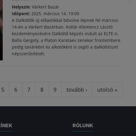
Helyszín:
Várkert Bazár
Időpont:
2025. március 14. 19:00
A Dalköltők új előadókkal bővülve lépnek fel március
14-én a Várkert Bazárban. Kollár-Klemencz László
kezdeményezésére Dalköltő képzés indult az ELTE-n.
Balla Gergely, a Platon Karataev zenekar frontembere
pedig tanárként és alkotóként is segíti a dalköltészet
népszerűsítését.
5
6
7
8
9
tovább ›
utolsó »
ZÍNEK
RÓLUNK