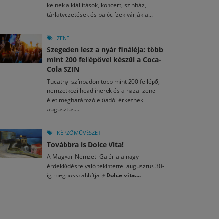
kelnek a kiállítások, koncert, színház,
tárlatvezetések és palóc ízek várják a...
ZENE
Szegeden lesz a nyár fináléja: több
mint 200 fellépővel készül a Coca-
Cola SZIN
Tucatnyi színpadon több mint 200 fellépő,
nemzetközi headlinerek és a hazai zenei
élet meghatározó előadói érkeznek
augusztus...
KÉPZŐMŰVÉSZET
Továbbra is Dolce Vita!
A Magyar Nemzeti Galéria a nagy
érdeklődésre való tekintettel augusztus 30-
ig meghosszabbítja
a
Dolce vita....