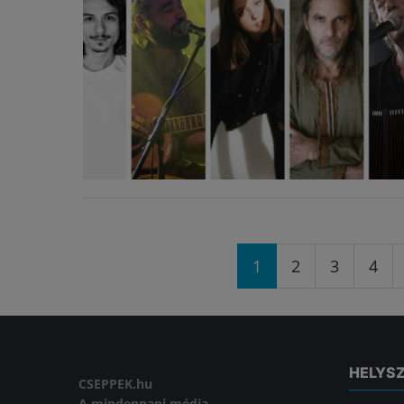
Oldalak
1
2
3
4
HELYS
CSEPPEK.hu
A mindennapi média