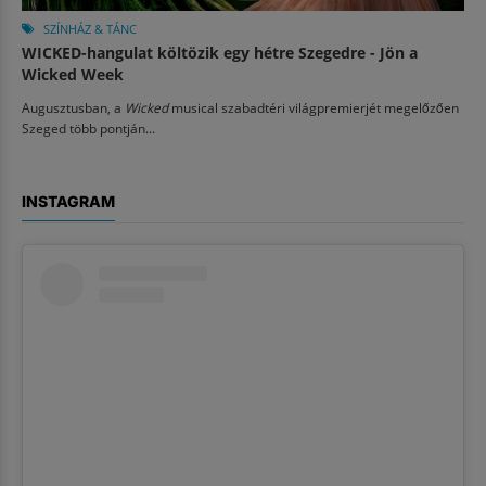
SZÍNHÁZ & TÁNC
WICKED-hangulat költözik egy hétre Szegedre - Jön a
Wicked Week
Augusztusban, a
Wicked
musical szabadtéri világpremierjét megelőzően
Szeged több pontján...
INSTAGRAM