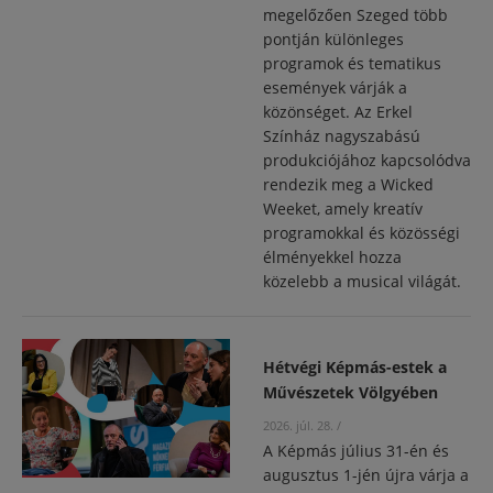
megelőzően Szeged több
pontján különleges
programok és tematikus
események várják a
közönséget. Az Erkel
Színház nagyszabású
produkciójához kapcsolódva
rendezik meg a Wicked
Weeket, amely kreatív
programokkal és közösségi
élményekkel hozza
közelebb a musical világát.
Hétvégi Képmás-estek a
Művészetek Völgyében
2026. júl. 28.
/
A Képmás július 31-én és
augusztus 1-jén újra várja a