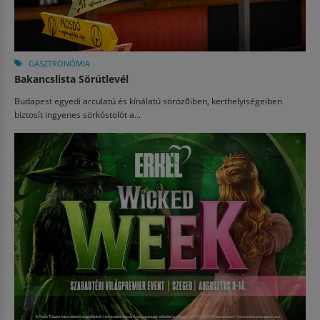
GASZTRONÓMIA
Bakancslista Sörútlevél
Budapest egyedi arculatú és kínálatú sörözőiben, kerthelyiségeiben
biztosít ingyenes sörkóstolót a...