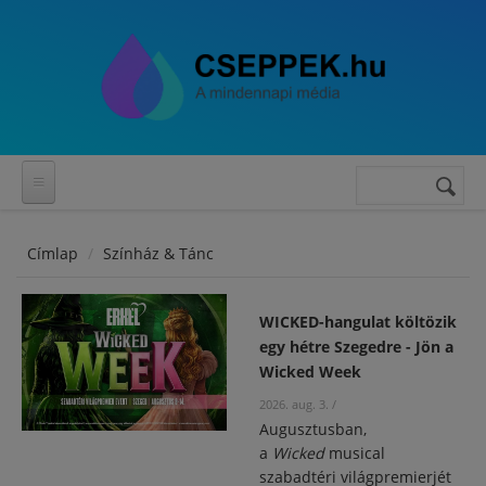
Ugrás a tartalomra
Keresés
Keresés
űrlap
Címlap
Színház & Tánc
WICKED-hangulat költözik
egy hétre Szegedre - Jön a
Wicked Week
2026. aug. 3.
/
Augusztusban,
a
Wicked
musical
szabadtéri világpremierjét