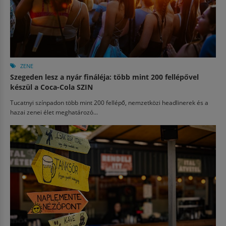
ZENE
Szegeden lesz a nyár fináléja: több mint 200 fellépővel
készül a Coca-Cola SZIN
Tucatnyi színpadon több mint 200 fellépő, nemzetközi headlinerek és a
hazai zenei élet meghatározó...