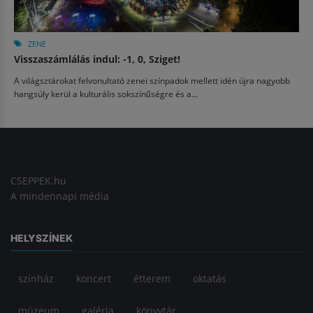
ZENE
Visszaszámlálás indul: -1, 0, Sziget!
A világsztárokat felvonultató zenei színpadok mellett idén újra nagyobb
hangsúly kerül a kulturális sokszínűségre és a...
CSEPPEK.hu
A mindennapi média
HELYSZÍNEK
színház
koncert
étterem
oktatás
múzeum
galéria
könyvtár