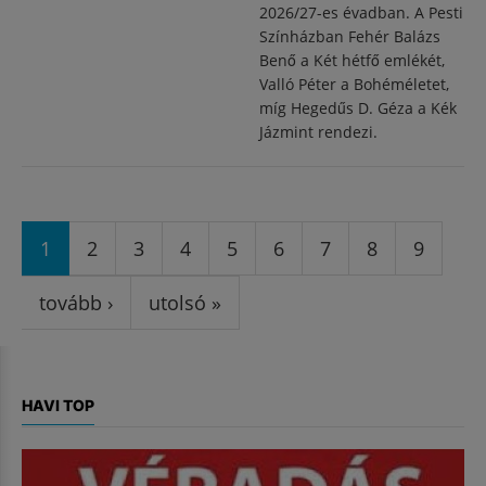
2026/27-es évadban. A Pesti
Színházban Fehér Balázs
Benő a Két hétfő emlékét,
Valló Péter a Bohéméletet,
míg Hegedűs D. Géza a Kék
Jázmint rendezi.
Oldalak
1
2
3
4
5
6
7
8
9
tovább ›
utolsó »
HAVI TOP