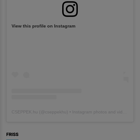
View this profile on Instagram
CSEPPEK.hu
(@
cseppekhu
) • Instagram photos and videos
FRISS