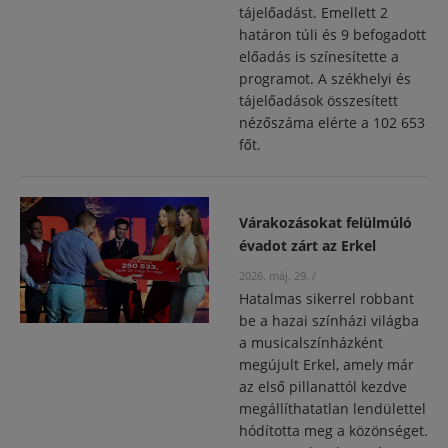
tájelőadást. Emellett 2
határon túli és 9 befogadott
előadás is színesítette a
programot. A székhelyi és
tájelőadások összesített
nézőszáma elérte a 102 653
főt.
Várakozásokat felülmúló
évadot zárt az Erkel
2026. máj. 29.
/
Hatalmas sikerrel robbant
be a hazai színházi világba
a musicalszínházként
megújult Erkel, amely már
az első pillanattól kezdve
megállíthatatlan lendülettel
hódította meg a közönséget.