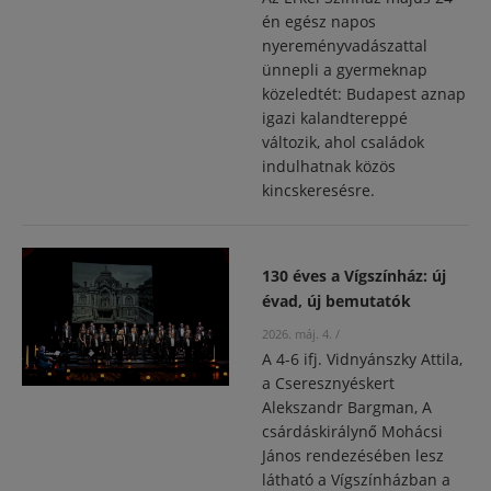
én egész napos
nyereményvadászattal
ünnepli a gyermeknap
közeledtét: Budapest aznap
igazi kalandtereppé
változik, ahol családok
indulhatnak közös
kincskeresésre.
130 éves a Vígszínház: új
évad, új bemutatók
2026. máj. 4.
/
A 4-6 ifj. Vidnyánszky Attila,
a Cseresznyéskert
Alekszandr Bargman, A
csárdáskirálynő Mohácsi
János rendezésében lesz
látható a Vígszínházban a