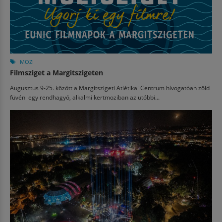
MOZI
Filmsziget a Margitszigeten
Augusztus 9-25. között a Margitszigeti Atlétikai Centrum hívogatóan zöld
füvén egy rendhagyó, alkalmi kertmoziban az utóbbi...