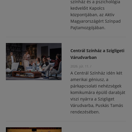
színház és a pszichológia
kedvelőit Kapolcs
központjában, az Aktív
Magyarországért Színpad
Pajtamozgójában.
Centrál Színház a Szigligeti
Várudvarban
2026. júl. 11.
/
A Centrál Színház idén két
amerikai géniusz, a
párkapcsolati nehézségek
komikumára épülő darabját
viszi nyárra a Szigliget
Várudvarba, Puskás Tamás
rendezésében.