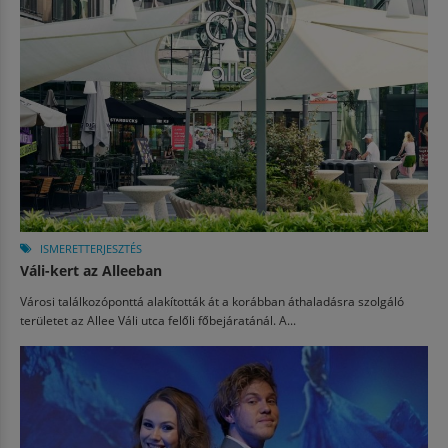
ISMERETTERJESZTÉS
Váli-kert az Alleeban
Városi találkozóponttá alakították át a korábban áthaladásra szolgáló
területet az Allee Váli utca felőli főbejáratánál. A...