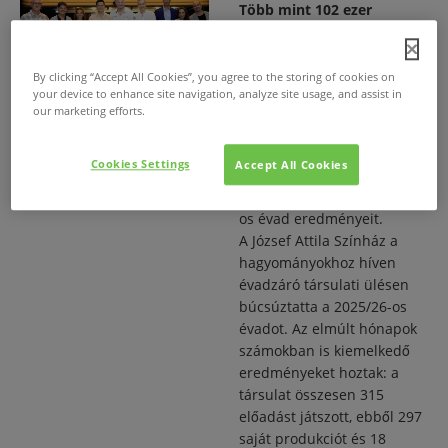
Több mint 102 ezer
nézővel zárta évadát a
József Attila Színház
By clicking “Accept All Cookies”, you agree to the storing of cookies on
2026. jún. 18.
/
your device to enhance site navigation, analyze site usage, and assist in
315 előadás, hat sikeres
our marketing efforts.
bemutató, rangos
elismerések, a József Attila
Cookies Settings
Accept All Cookies
Színház társulata évadzáró
ülésén értékelte a 2025/26-
os évad eredményeit.
A József Attila Színház a
hagyományokhoz híven
évadzáró társulati ülésen
búcsúztatta a 2025/26-os
évadot. Az elmúlt hónapok
számokban is kiemelkedő
eredményeket hoztak: a
társulat összesen 315
előadást játszott, ebből 297
saját produkciót és 18