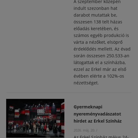
A szeptember közepén
indult szezonban hat
darabot mutattak be,
összesen 138 telt házas
előadás keretében, és
számos egyéb produkció is
várta a nézőket, elsöprő
érdeklődés mellett. Az évad
során összesen 250.533-an
látogattak el a színházba,
ezzel az Erkel már az első
évében elérte a 102%-os
nézettséget.
Gyermeknapi
nyereményvadászatot
hirdet az Erkel Színház
2026. máj. 20.
/
Az Erkel Színház május 24-