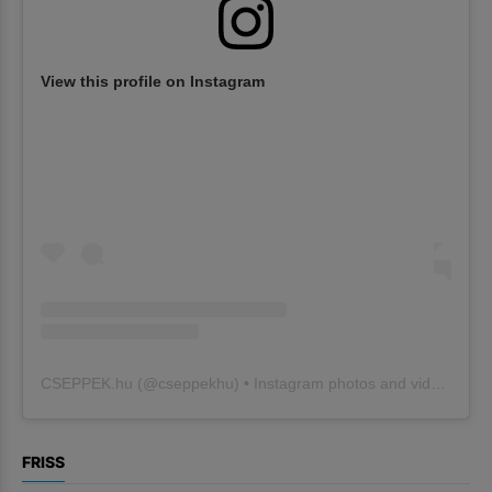
View this profile on Instagram
CSEPPEK.hu
(@
cseppekhu
) • Instagram photos and videos
FRISS