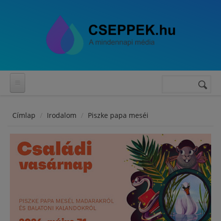
Ugrás a tartalomra
Keresés
Keresés
űrlap
Címlap
Irodalom
Piszke papa meséi