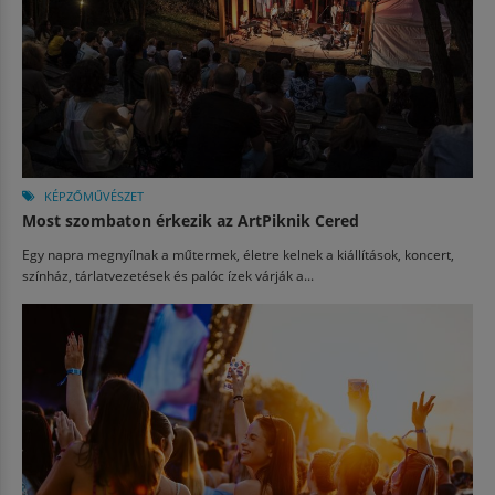
KÉPZŐMŰVÉSZET
Most szombaton érkezik az ArtPiknik Cered
Egy napra megnyílnak a műtermek, életre kelnek a kiállítások, koncert,
színház, tárlatvezetések és palóc ízek várják a...