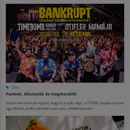
ZENE
Punkok, időutazók és megmondók
Sokan már azon picsognak, hogy itt a nyár vége, a STENK csapata viszont
úgy döntött, erről tudomást sem vesz, inkább bölcsen...