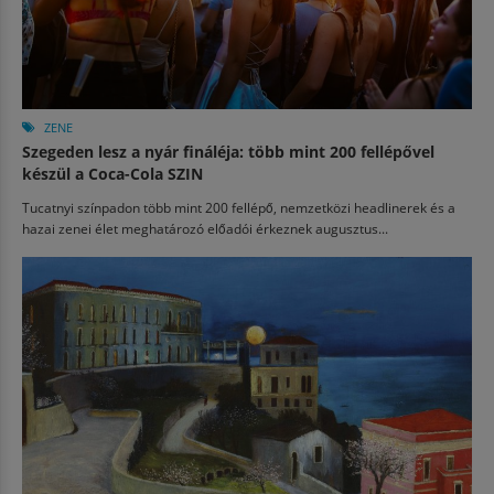
ZENE
Szegeden lesz a nyár fináléja: több mint 200 fellépővel
készül a Coca-Cola SZIN
Tucatnyi színpadon több mint 200 fellépő, nemzetközi headlinerek és a
hazai zenei élet meghatározó előadói érkeznek augusztus...