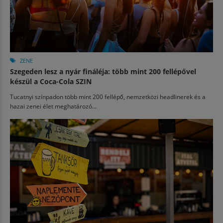
ZENE
Szegeden lesz a nyár fináléja: több mint 200 fellépővel
készül a Coca-Cola SZIN
Tucatnyi színpadon több mint 200 fellépő, nemzetközi headlinerek és a
hazai zenei élet meghatározó...