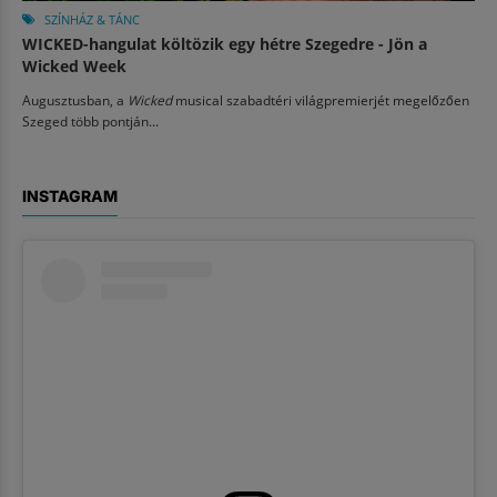
SZÍNHÁZ & TÁNC
WICKED-hangulat költözik egy hétre Szegedre - Jön a
Wicked Week
Augusztusban, a
Wicked
musical szabadtéri világpremierjét megelőzően
Szeged több pontján...
INSTAGRAM