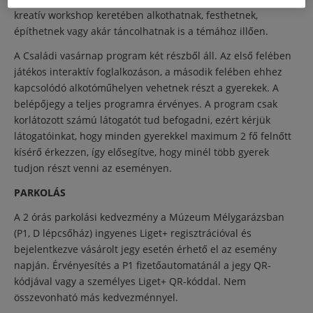
kreatív workshop keretében alkothatnak, festhetnek,
építhetnek vagy akár táncolhatnak is a témához illően.
A Családi vasárnap program két részből áll. Az első felében
játékos interaktív foglalkozáson, a második felében ehhez
kapcsolódó alkotóműhelyen vehetnek részt a gyerekek. A
belépőjegy a teljes programra érvényes. A program csak
korlátozott számú látogatót tud befogadni, ezért kérjük
látogatóinkat, hogy minden gyerekkel maximum 2 fő felnőtt
kísérő érkezzen, így elősegítve, hogy minél több gyerek
tudjon részt venni az eseményen.
PARKOLÁS
A 2 órás parkolási kedvezmény a Múzeum Mélygarázsban
(P1, D lépcsőház) ingyenes Liget+ regisztrációval és
bejelentkezve vásárolt jegy esetén érhető el az esemény
napján. Érvényesítés a P1 fizetőautomatánál a jegy QR-
kódjával vagy a személyes Liget+ QR-kóddal. Nem
összevonható más kedvezménnyel.