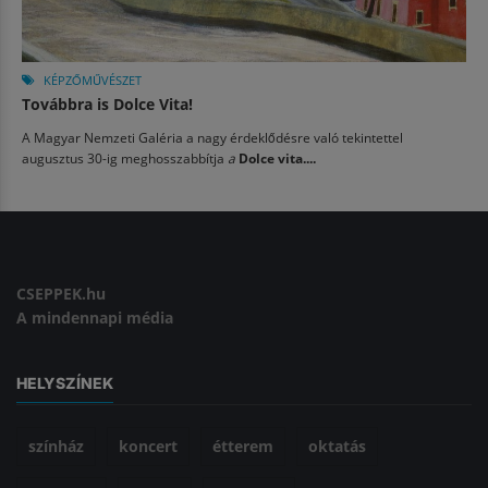
KÉPZŐMŰVÉSZET
Továbbra is Dolce Vita!
A Magyar Nemzeti Galéria a nagy érdeklődésre való tekintettel
augusztus 30-ig meghosszabbítja
a
Dolce vita....
CSEPPEK.hu
A mindennapi média
HELYSZÍNEK
színház
koncert
étterem
oktatás