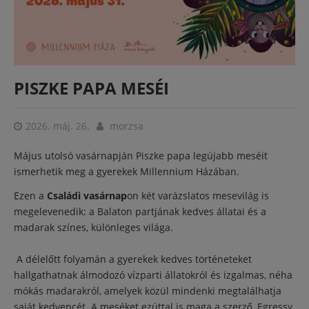
PISZKE PAPA MESÉI
2026. máj. 26.
morzsa
Május utolsó vasárnapján Piszke papa legújabb meséit
ismerhetik meg a gyerekek Millennium Házában.
Ezen a
Családi vasárnap
on két varázslatos mesevilág is
megelevenedik: a Balaton partjának kedves állatai és a
madarak színes, különleges világa. ‍
A délelőtt folyamán a gyerekek kedves történeteket
hallgathatnak álmodozó vízparti állatokról és izgalmas, néha
mókás madarakról, amelyek közül mindenki megtalálhatja
saját kedvencét. A meséket ezúttal is maga a szerző, Egressy