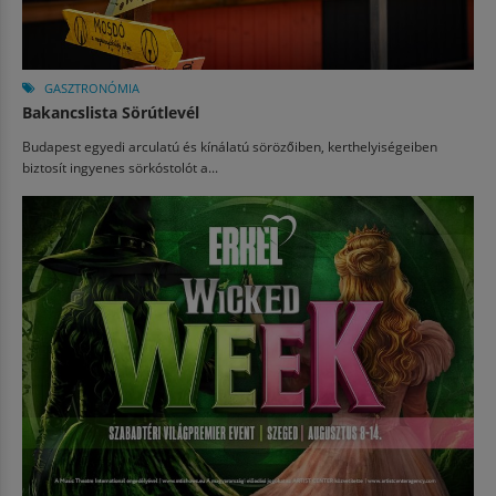
GASZTRONÓMIA
Bakancslista Sörútlevél
Budapest egyedi arculatú és kínálatú sörözőiben, kerthelyiségeiben
biztosít ingyenes sörkóstolót a...