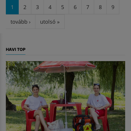
1
2
3
4
5
6
7
8
9
tovább ›
utolsó »
HAVI TOP