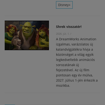
Disney+
Shrek visszatér!
2026. júl. 1.
/
A DreamWorks Animation
izgalmas, varázslatos új
kalandvígjátékra hívja a
közönséget a világ egyik
legkedveltebb animációs
sorozatának új
fejezetével. Az új film
pontosan egy év múlva,
2027. július 1-jén érkezik a
mozikba.
Oldalak