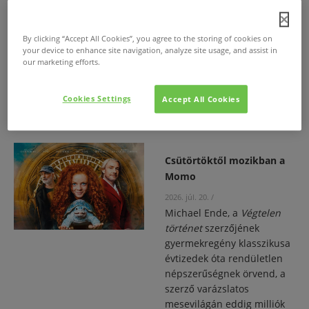
főszereplésével, a Nemzeti
Filmintézet támogatásával
nemzetközi koprodukcióban
By clicking “Accept All Cookies”, you agree to the storing of cookies on
készült romantikus dráma a
your device to enhance site navigation, analyze site usage, and assist in
fesztivál Giornate degli
our marketing efforts.
Autori (Venice Days)
versenyprogramjának
Cookies Settings
Accept All Cookies
nyitófilmje lesz.
Csütörtöktől mozikban a
Momo
2026. júl. 20.
/
Michael Ende, a
Végtelen
történet
szerzőjének
gyermekregény klasszikusa
évtizedek óta rendületlen
népszerűségnek örvend, a
szerző varázslatos
mesevilágán eddig milliók