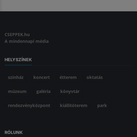
CSEPPEK.hu
A mindennapi média
HELYSZÍNEK
színház
koncert
étterem
oktatás
múzeum
galéria
könyvtár
rendezvényközpont
kiállítóterem
park
RÓLUNK