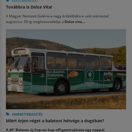
KÉPZŐMŰVÉSZET
Továbbra is Dolce Vita!
A Magyar Nemzeti Galéria a nagy érdeklődésre való tekintettel
augusztus 30-ig meghosszabbítja
a
Dolce vita....
ISMERETTERJESZTÉS
Miért érjen véget a balatoni hétvége a dugóban?
A 46° Balaton új hop-on hop-off gasztrojárata egy nappal