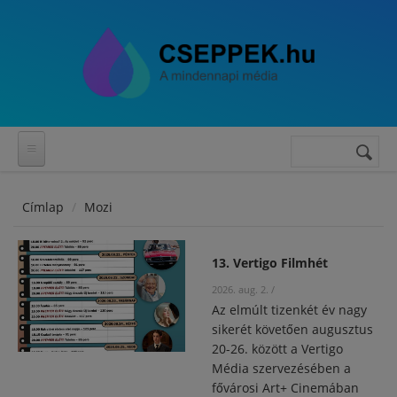
Ugrás a tartalomra
Keresés
Keresés
űrlap
Címlap
Mozi
13. Vertigo Filmhét
2026. aug. 2.
/
Az elmúlt tizenkét év nagy
sikerét követően augusztus
20-26. között a Vertigo
Média szervezésében a
fővárosi Art+ Cinemában