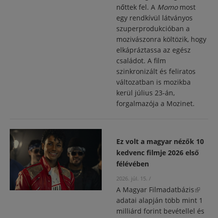
nőttek fel. A
Momo
most
egy rendkívül látványos
szuperprodukcióban a
mozivászonra költözik, hogy
elkápráztassa az egész
családot. A film
szinkronizált és feliratos
változatban is mozikba
kerül július 23-án,
forgalmazója a Mozinet.
Ez volt a magyar nézők 10
kedvenc filmje 2026 első
félévében
2026. júl. 15.
/
A
Magyar Filmadatbázis
(külső
adatai alapján több mint 1
hivatko
milliárd forint bevétellel és