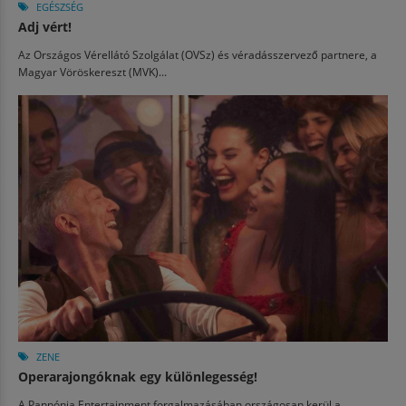
EGÉSZSÉG
Adj vért!
Az Országos Vérellátó Szolgálat (OVSz) és véradásszervező partnere, a
Magyar Vöröskereszt (MVK)...
ZENE
Operarajongóknak egy különlegesség!
A Pannónia Entertainment forgalmazásában országosan kerül a