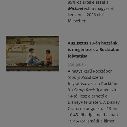
85%-os értékeléssel a
Michael
volt a magyarok
kedvence 2026 első
félévében.
Augusztus 13-án hozzánk
is megérkezik a Rocktábor
folytatása
2026. júl. 3.
/
A nagysikerű Rocktábor
(
Camp Rock
) széria
folytatása, azaz a Rocktábor
3. (
Camp Rock 3
) augusztus
14-től lesz elérhető a
Disney+ felületén. A Disney
Csatorna augusztus 13-án
10:45-től adja, majd aznap
19:45-kor ismétli a filmet.