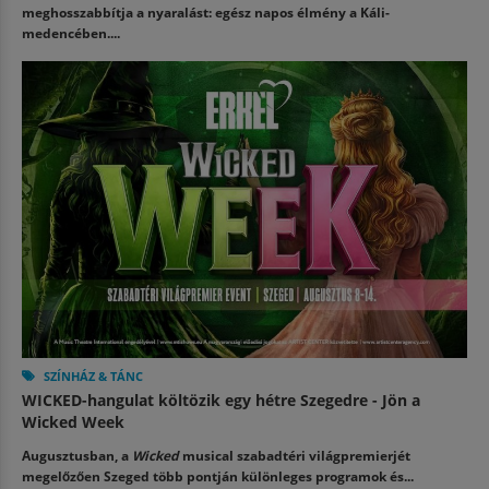
meghosszabbítja a nyaralást: egész napos élmény a Káli-
medencében....
SZÍNHÁZ & TÁNC
WICKED-hangulat költözik egy hétre Szegedre - Jön a
Wicked Week
Augusztusban, a
Wicked
musical szabadtéri világpremierjét
megelőzően Szeged több pontján különleges programok és...