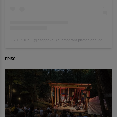
CSEPPEK.hu
(@
cseppekhu
) • Instagram photos and videos
FRISS