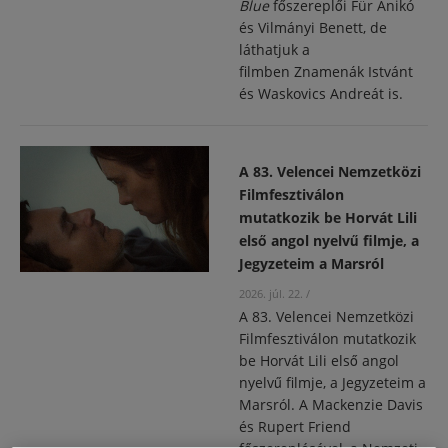
Blue
főszereplői
Für Anikó
és Vilmányi Benett, de
láthatjuk a
filmben Znamenák Istvánt
és Waskovics Andreát is.
A 83. Velencei Nemzetközi
Filmfesztiválon
mutatkozik be Horvát Lili
első angol nyelvű filmje, a
Jegyzeteim a Marsról
2026. júl. 22.
/
A 83. Velencei Nemzetközi
Filmfesztiválon mutatkozik
be Horvát Lili első angol
nyelvű filmje, a Jegyzeteim a
Marsról. A Mackenzie Davis
és Rupert Friend