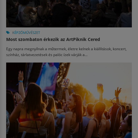
KÉPZŐMŰVÉSZET
Most szombaton érkezik az ArtPiknik Cered
Egy napra megnyílnak a műtermek, életre kelnek a kiállítások, koncert,
színház, tárlatvezetések és palóc ízek várják a...