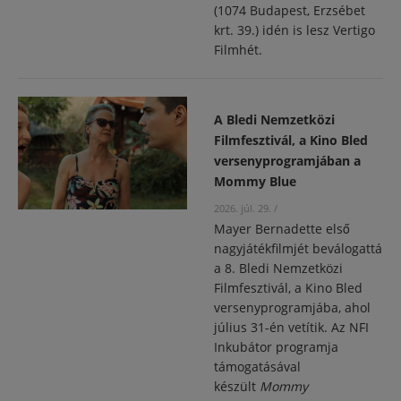
(1074 Budapest, Erzsébet
krt. 39.) idén is lesz Vertigo
Filmhét.
A Bledi Nemzetközi
Filmfesztivál, a Kino Bled
versenyprogramjában a
Mommy Blue
2026. júl. 29.
/
Mayer Bernadette első
nagyjátékfilmjét beválogatták
a 8. Bledi Nemzetközi
Filmfesztivál, a Kino Bled
versenyprogramjába, ahol
július 31-én vetítik.
Az NFI
Inkubátor programja
támogatásával
készült
Mommy