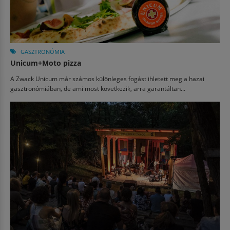
GASZTRONÓMIA
Unicum+Moto pizza
A Zwack Unicum már számos különleges fogást ihletett meg a hazai
gasztronómiában, de ami most következik, arra garantáltan...