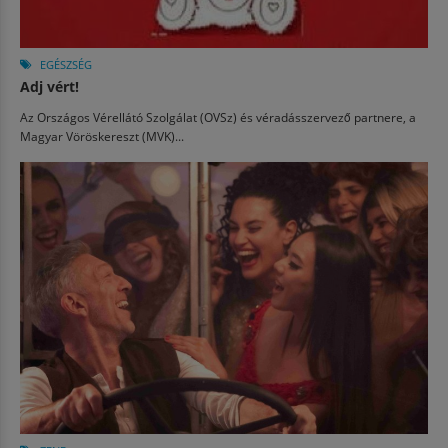
EGÉSZSÉG
Adj vért!
Az Országos Vérellátó Szolgálat (OVSz) és véradásszervező partnere, a
Magyar Vöröskereszt (MVK)...