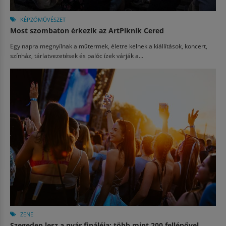
KÉPZŐMŰVÉSZET
Most szombaton érkezik az ArtPiknik Cered
Egy napra megnyílnak a műtermek, életre kelnek a kiállítások, koncert,
színház, tárlatvezetések és palóc ízek várják a...
ZENE
Szegeden lesz a nyár fináléja: több mint 200 fellépővel