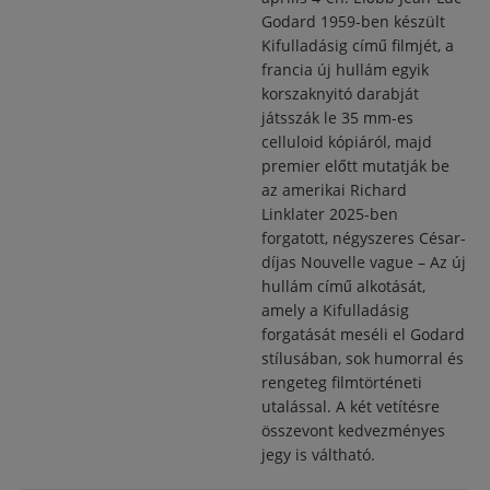
Godard 1959-ben készült
Kifulladásig című filmjét, a
francia új hullám egyik
korszaknyitó darabját
játsszák le 35 mm-es
celluloid kópiáról, majd
premier előtt mutatják be
az amerikai Richard
Linklater 2025-ben
forgatott, négyszeres César-
díjas Nouvelle vague – Az új
hullám című alkotását,
amely a Kifulladásig
forgatását meséli el Godard
stílusában, sok humorral és
rengeteg filmtörténeti
utalással. A két vetítésre
összevont kedvezményes
jegy is váltható.