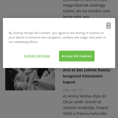
megpróbálnak valahogy
túlélni, ám ha mindez nem
lenne elég, egy
valószínűtlen elem is vegyül
a koktélba: egy időgép.
By clicking “Accept All Cookies”, you agree to the storing of cookies on
your device to enhance site navigation, analyze site usage, and assist in
Disney+
our marketing efforts.
Cookies Settings
Accept All Cookies
Enyedi Ildikó Chevalier des
Arts et des Lettres francia
lovagrend kitüntetést
kapott
2026. márc. 27.
/
Az Arany Medve-díjas és
Oscar-jelölt
Testről és
lélekről
rendezője, Enyedi
Ildikó a francia kulturális