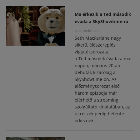
Ma érkezik a Ted második
évada a SkyShowtime-ra
2026. márc. 20.
/
Seth MacFarlane nagy
sikerű, élőszereplős
vígjátéksorozata,
a Ted második évada a mai
napon, március 20-án
debütál, kizárólag a
SkyShowtime-on. Az
előzménysorozat első
három epizódja már
elérhető a streaming
szolgáltató kínálatában, az
új részek pedig hetente
érkeznek.