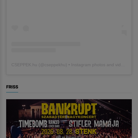
CSEPPEK.hu
(@
cseppekhu
) • Instagram photos and videos
FRISS