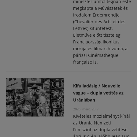
minisztériumtól tegnap este
megkapta a Művészetek és
Irodalom Érdemrendje
(Chevalier des Arts et des
Lettres) kitüntetést.
Életműve előtt tiszteleg
Franciaország ikonikus
mozija és filmarchívuma, a
párizsi Cinémathèque
française is.
Kifulladásig / Nouvelle
vague – dupla vetítés az
Urániában
2026. márc. 23.
/
Kivételes moziélményt kínál
az Uránia Nemzeti
Filmszínház dupla vetítése
április 4-én. Előbb Jean-Luc