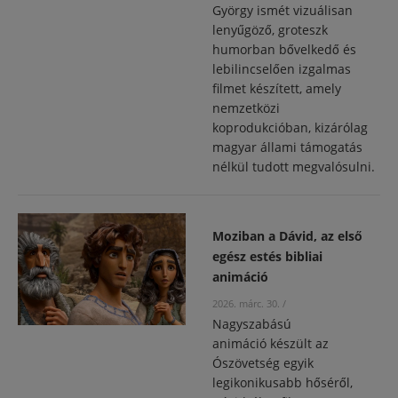
György ismét vizuálisan
lenyűgöző, groteszk
humorban bővelkedő és
lebilincselően izgalmas
filmet készített, amely
nemzetközi
koprodukcióban, kizárólag
magyar állami támogatás
nélkül tudott megvalósulni.
Moziban a Dávid, az első
egész estés bibliai
animáció
2026. márc. 30.
/
Nagyszabású
animáció készült az
Ószövetség egyik
legikonikusabb hőséről,