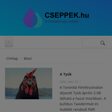
Ugrás a tartalomra
Keresés
Keresés
űrlap
Címlap
Mozi
A Tyúk
2026. márc. 31.
/
A Torontói Filmfesztiválon
díjazott Tyúk április 2-től
látható a hazai mozikban. A
kultikus Taxidermiát és
Hukklét rendező Pálfi