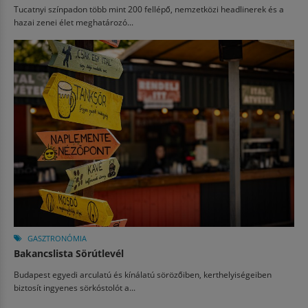
Tucatnyi színpadon több mint 200 fellépő, nemzetközi headlinerek és a
hazai zenei élet meghatározó...
GASZTRONÓMIA
Bakancslista Sörútlevél
Budapest egyedi arculatú és kínálatú sörözőiben, kerthelyiségeiben
biztosít ingyenes sörkóstolót a...