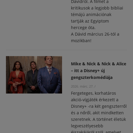
Dávidról. A filmet a
kritikusok a legjobb bibliai
témájú animációnak
tartják az Egyiptom
hercege óta.
A Dávid március 26-tól a
mozikban!
Mike & Nick & Nick & Alice
– itt a Disney+ új
gengszterkomédiája
2026. márc. 27.
/
Fergeteges, korhatáros
akció-vígjáték érkezett a
Disney+ -ra két gengszterről
és a nőről, akit mindketten
szeretnek. A történet életük
legveszélyesebb
éjszakájáról szól, amelyet