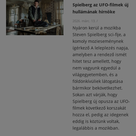
Spielberg az UFO-filmek új
hullámának hírnöke
2026. márc. 13.
/
Nyáron kerül a mozikba
Steven Spielberg sci-fije, a
komoly mozieseménynek
ígérkező A leleplezés napja,
amelyben a rendező ismét
hitet tesz amellett, hogy
nem vagyunk egyedül a
világegyetemben, és a
földönkívüliek látogatása
bármikor bekövetkezhet.
Sokan azt várják, hogy
Spielberg új opusza az UFO-
filmek következő korszakát
hozza el, pedig az idegenek
eddig is köztünk voltak,
legalábbis a mozikban.