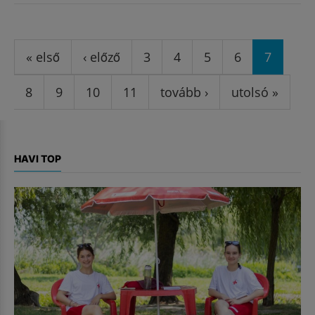
Oldalak
« első
‹ előző
3
4
5
6
7
8
9
10
11
tovább ›
utolsó »
HAVI TOP