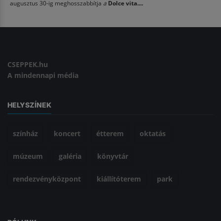
augusztus 30-ig meghosszabbítja
a
Dolce vita....
CSEPPEK.hu
A mindennapi média
HELYSZÍNEK
színház
koncert
étterem
oktatás
múzeum
galéria
könyvtár
rendezvényközpont
kiállítóterem
park