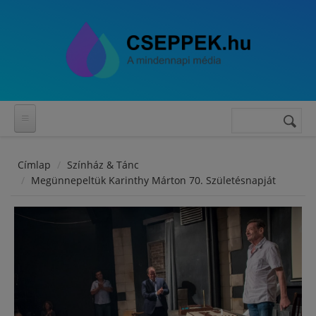
Ugrás a tartalomra
Keresés
Keresés
űrlap
Címlap
Színház & Tánc
Megünnepeltük Karinthy Márton 70. Születésnapját