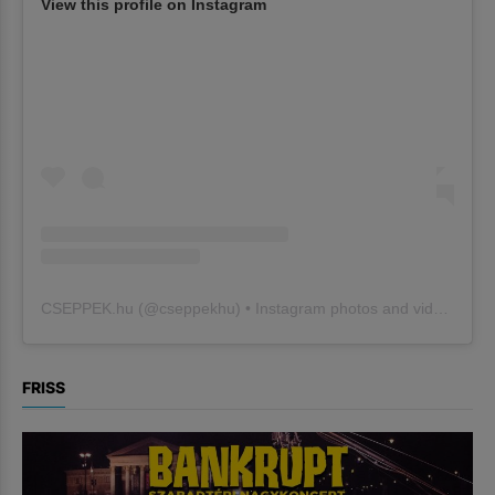
View this profile on Instagram
CSEPPEK.hu
(@
cseppekhu
) • Instagram photos and videos
FRISS