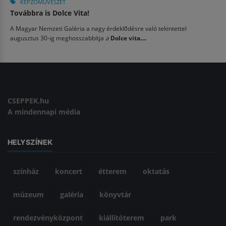
KÉPZŐMŰVÉSZET
Továbbra is Dolce Vita!
A Magyar Nemzeti Galéria a nagy érdeklődésre való tekintettel
augusztus 30-ig meghosszabbítja
a
Dolce vita....
CSEPPEK.hu
A mindennapi média
HELYSZÍNEK
színház
koncert
étterem
oktatás
múzeum
galéria
könyvtár
rendezvényközpont
kiállítóterem
park