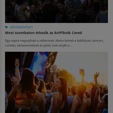
KÉPZŐMŰVÉSZET
Most szombaton érkezik az ArtPiknik Cered
Egy napra megnyílnak a műtermek, életre kelnek a kiállítások, koncert,
színház, tárlatvezetések és palóc ízek várják a...