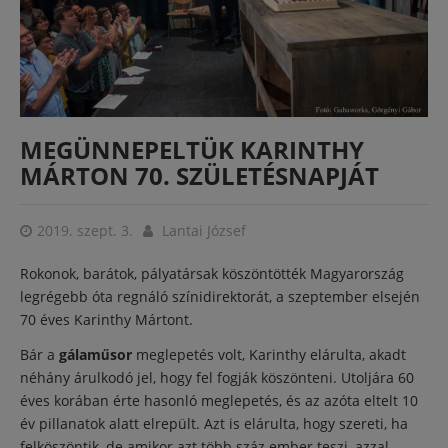
MEGÜNNEPELTÜK KARINTHY
MÁRTON 70. SZÜLETÉSNAPJÁT
2019. szept. 3.
Lantai József
Rokonok, barátok, pályatársak köszöntötték Magyarország
legrégebb óta regnáló színidirektorát, a szeptember elsején
70 éves Karinthy Mártont.
Bár a
gálaműsor
meglepetés volt, Karinthy elárulta, akadt
néhány árulkodó jel, hogy fel fogják köszönteni. Utoljára 60
éves korában érte hasonló meglepetés, és az azóta eltelt 10
év pillanatok alatt elrepült. Azt is elárulta, hogy szereti, ha
felköszöntik, de amikor azt több száz ember teszi, azzal