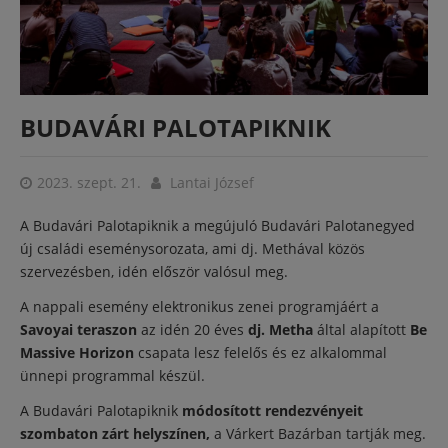
BUDAVÁRI PALOTAPIKNIK
2023. szept. 21.
Lantai József
A Budavári Palotapiknik a megújuló Budavári Palotanegyed
új családi eseménysorozata, ami dj. Methával közös
szervezésben, idén először valósul meg.
A nappali esemény elektronikus zenei programjáért a
Savoyai teraszon
az idén 20 éves
dj. Metha
által alapított
Be
Massive Horizon
csapata lesz felelős és ez alkalommal
ünnepi programmal készül.
A Budavári Palotapiknik
módosított rendezvényeit
szombaton zárt helyszínen,
a Várkert Bazárban tartják meg.