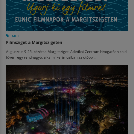
MOZI
Filmsziget a Margitszigeten
Augusztus 9-25. között a Margitszigeti Atlétikai Centrum hívogatóan zöld
füvén egy rendhagyó, alkalmi kertmoziban az utóbbi...