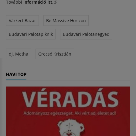
További i
nformáció itt.
(külső hivatkozás)
Várkert Bazár
Be Massive Horizon
Budavári Palotapiknik
Budavári Palotanegyed
dj. Metha
Grecsó Krisztián
HAVI TOP