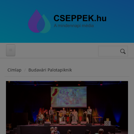
Ugrás a tartalomra
Keresés
Keresés
űrlap
Címlap
Budavári Palotapiknik