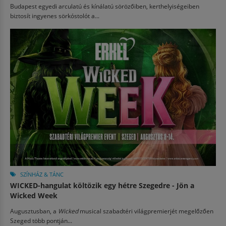
Budapest egyedi arculatú és kínálatú sörözőiben, kerthelyiségeiben
biztosít ingyenes sörkóstolót a...
SZÍNHÁZ & TÁNC
WICKED-hangulat költözik egy hétre Szegedre - Jön a
Wicked Week
Augusztusban, a
Wicked
musical szabadtéri világpremierjét megelőzően
Szeged több pontján...