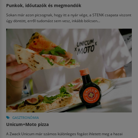
Punkok, időutazók és megmondók
Sokan már azon picsognak, hogy itt a nyár vége, a STENK csapata viszont
úgy döntött, erről tudomást sem vesz, inkább bölcsen...
GASZTRONÓMIA
Unicum+Moto pizza
A Zwack Unicum már számos különleges fogást ihletett meg a hazai