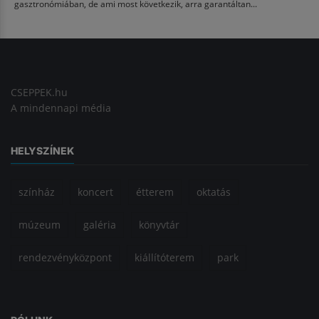
gasztronómiában, de ami most következik, arra garantáltan...
CSEPPEK.hu
A mindennapi média
HELYSZÍNEK
színház
koncert
étterem
oktatás
múzeum
galéria
könyvtár
rendezvényközpont
kiállítóterem
park