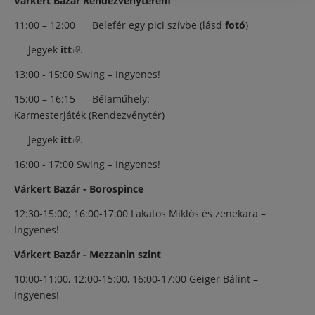
Várkert Bazár Rendezvényterem
11:00 – 12:00 Belefér egy pici szívbe (lásd
fotó
)
Jegyek
itt
(külső hivatkozás)
.
13:00 - 15:00 Swing – Ingyenes!
15:00 – 16:15 Bélaműhely:
Karmesterjáték (Rendezvénytér)
Jegyek
itt
(külső hivatkozás)
.
16:00 - 17:00 Swing – Ingyenes!
Várkert Bazár - Borospince
12:30-15:00; 16:00-17:00 Lakatos Miklós és zenekara –
Ingyenes!
Várkert Bazár - Mezzanin szint
10:00-11:00, 12:00-15:00, 16:00-17:00 Geiger Bálint –
Ingyenes!