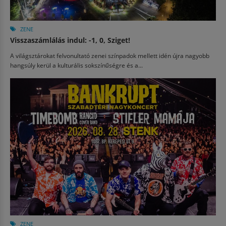
ZENE
Visszaszámlálás indul: -1, 0, Sziget!
A világsztárokat felvonultató zenei színpadok mellett idén újra nagyobb
hangsúly kerül a kulturális sokszínűségre és a...
ZENE