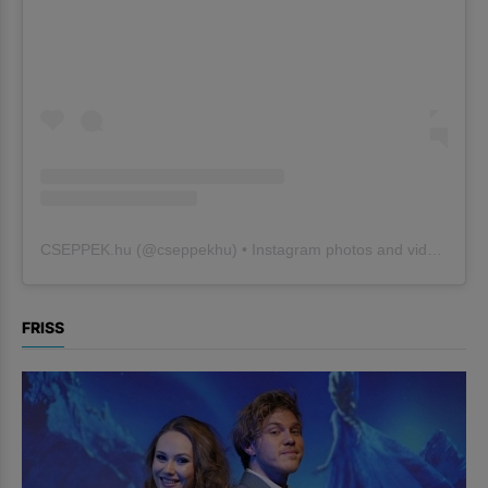
CSEPPEK.hu
(@
cseppekhu
) • Instagram photos and videos
FRISS