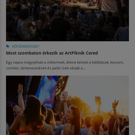
KÉPZŐMŰVÉSZET
Most szombaton érkezik az ArtPiknik Cered
Egy napra megnyílnak a műtermek, életre kelnek a kiállítások, koncert,
színház, tárlatvezetések és palóc ízek várják a...