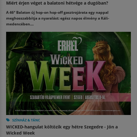
Miért érjen véget a balatoni hétvége a dugóban?
A 46° Balaton új hop-on hop-off gasztrojárata egy nappal
meghosszabbítja a nyaralást: egész napos élmény a Káli-
medencében....
SZÍNHÁZ & TÁNC
WICKED-hangulat költözik egy hétre Szegedre - Jön a
Wicked Week