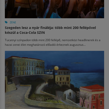
ZENE
Szegeden lesz a nyár fináléja: több mint 200 fellépővel
készül a Coca-Cola SZIN
Tucatnyi színpadon több mint 200 fellépő, nemzetközi headlinerek és a
hazai zenei élet meghatározó előadói érkeznek augusztus...