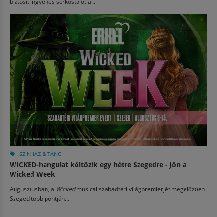
biztosít ingyenes sörkóstolót a...
SZÍNHÁZ & TÁNC
WICKED-hangulat költözik egy hétre Szegedre - Jön a
Wicked Week
Augusztusban, a
Wicked
musical szabadtéri világpremierjét megelőzően
Szeged több pontján...