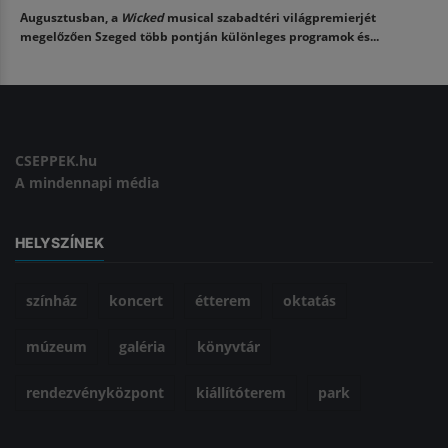
Augusztusban, a
Wicked
musical szabadtéri világpremierjét
megelőzően Szeged több pontján különleges programok és...
CSEPPEK.hu
A mindennapi média
HELYSZÍNEK
színház
koncert
étterem
oktatás
múzeum
galéria
könyvtár
rendezvényközpont
kiállítóterem
park