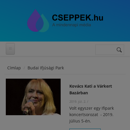
Ugrás a tartalomra
Keresés
Keresés
űrlap
Címlap
Budai Ifjúsági Park
Kovács Kati a Várkert
Bazárban
2019. júl. 2.
/
Volt egyszer egy Ifipark
koncertsorozat - 2019.
július 5-én.