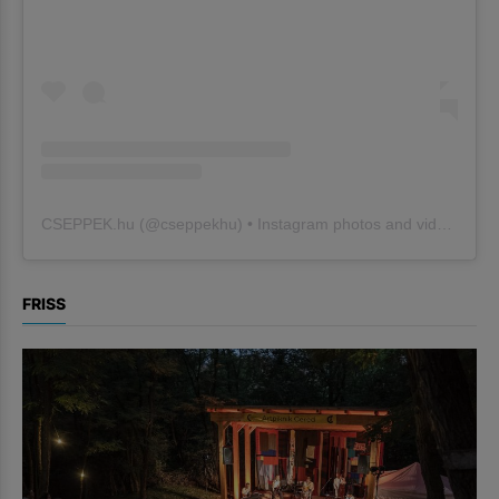
CSEPPEK.hu
(@
cseppekhu
) • Instagram photos and videos
FRISS