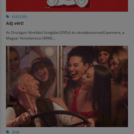
EGÉSZSÉG
Adj vért!
Az Országos Vérellátó Szolgálat (OVSz) és véradásszervező partnere, a
Magyar Vöröskereszt (MVK)...
ZENE