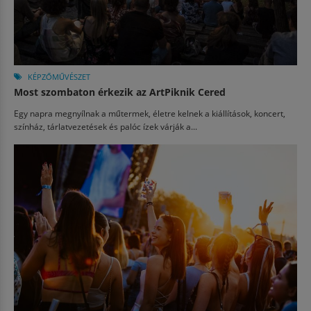
KÉPZŐMŰVÉSZET
Most szombaton érkezik az ArtPiknik Cered
Egy napra megnyílnak a műtermek, életre kelnek a kiállítások, koncert,
színház, tárlatvezetések és palóc ízek várják a...