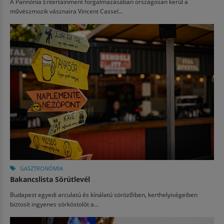
A Pannónia Entertainment forgalmazásában országosan kerül a
művészmozik vásznaira Vincent Cassel...
GASZTRONÓMIA
Bakancslista Sörútlevél
Budapest egyedi arculatú és kínálatú sörözőiben, kerthelyiségeiben
biztosít ingyenes sörkóstolót a...