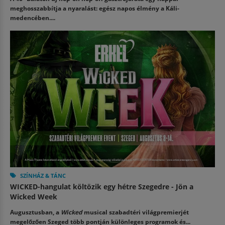
meghosszabbítja a nyaralást: egész napos élmény a Káli-
medencében....
SZÍNHÁZ & TÁNC
WICKED-hangulat költözik egy hétre Szegedre - Jön a
Wicked Week
Augusztusban, a
Wicked
musical szabadtéri világpremierjét
megelőzően Szeged több pontján különleges programok és...