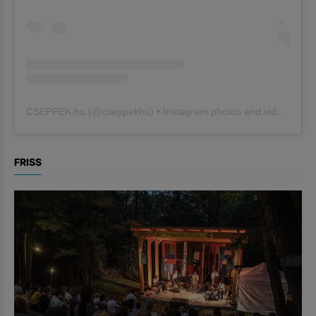
CSEPPEK.hu
(@
cseppekhu
) • Instagram photos and videos
FRISS