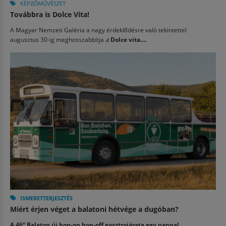
KÉPZŐMŰVÉSZET
Továbbra is Dolce Vita!
A Magyar Nemzeti Galéria a nagy érdeklődésre való tekintettel
augusztus 30-ig meghosszabbítja
a
Dolce vita....
ISMERETTERJESZTÉS
Miért érjen véget a balatoni hétvége a dugóban?
A 46° Balaton új hop-on hop-off gasztrojárata egy nappal