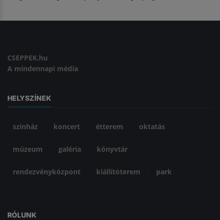
CSEPPEK.hu
A mindennapi média
HELYSZÍNEK
színház
koncert
étterem
oktatás
múzeum
galéria
könyvtár
rendezvényközpont
kiállítóterem
park
RÓLUNK