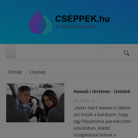
Ugrás a tartalomra
Keresés
Keresés
űrlap
Címlap
Clooney
Hawaii-i történet - Utódok
2012. febr. 16.
/
„Azért mert Hawaii-n lakom,
azt hiszik a barátaim, hogy
egy folyamatos paradicsomi
üdülésben, koktél
iszogatással telnek a