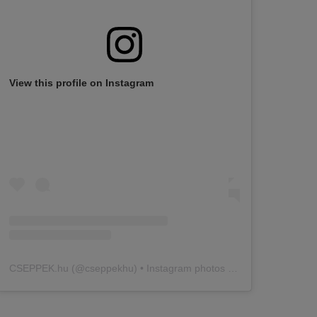
View this profile on Instagram
CSEPPEK.hu
(@
cseppekhu
) • Instagram photos and videos