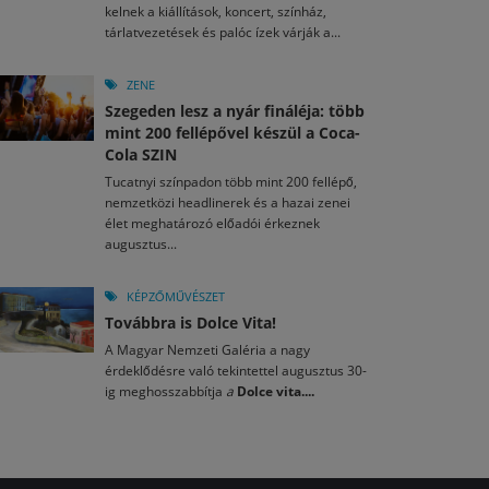
kelnek a kiállítások, koncert, színház,
tárlatvezetések és palóc ízek várják a...
ZENE
Szegeden lesz a nyár fináléja: több
mint 200 fellépővel készül a Coca-
Cola SZIN
Tucatnyi színpadon több mint 200 fellépő,
nemzetközi headlinerek és a hazai zenei
élet meghatározó előadói érkeznek
augusztus...
KÉPZŐMŰVÉSZET
Továbbra is Dolce Vita!
A Magyar Nemzeti Galéria a nagy
érdeklődésre való tekintettel augusztus 30-
ig meghosszabbítja
a
Dolce vita....