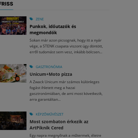
FRISS
ZENE
Punkok, időutazók és
megmondók
Sokan már azon picsognak, hogy itt a nyár
vége, a STENK csapata viszont úgy döntött,
erről tudomást sem vesz, inkább bölcsen...
GASZTRONÓMIA
Unicum+Moto pizza
A Zwack Unicum már számos különleges
fogást ihletett meg a hazai
gasztronómiában, de ami most következik,
arra garantáltan...
KÉPZŐMŰVÉSZET
Most szombaton érkezik az
ArtPiknik Cered
Egy napra megnyílnak a műtermek, életre