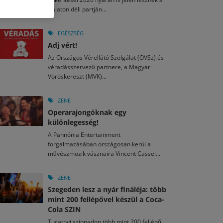
M
2026. MÁJ. 13.
Balaton déli partján...
a egy mese: 30 napos mesekihívást indít a Libri
2026. JÚL. 29.
2026. JÚL. 15.
rkezett a jubileumi Művészetek Völgye – még öt
agyar nézők 10 kedvenc filmje 2026 első félévében
EGÉSZSÉG
a kulturális ünnep
Adj vért!
M
2026. MÁJ. 11.
2026. JÚL. 3.
Az Országos Vérellátó Szolgálat (OVSz) és
ai László kapta az Artisjus Irodalmi Nagydíjat
2026. JÚL. 28.
véradásszervező partnere, a Magyar
13-án hozzánk is megérkezik a Rocktábor
Vöröskereszt (MVK)...
i Fesztivál 2026
ZENE
Operarajongóknak egy
különlegesség!
A Pannónia Entertainment
forgalmazásában országosan kerül a
művészmozik vásznaira Vincent Cassel...
ZENE
Szegeden lesz a nyár fináléja: több
mint 200 fellépővel készül a Coca-
Cola SZIN
Tucatnyi színpadon több mint 200 fellépő,