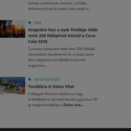
kelnek a kiállítások, koncert, színház,
tárlatvezetések és palóc ízek várják a...
ZENE
Szegeden lesz a nyár fináléja: több
mint 200 fellépővel készül a Coca-
Cola SZIN
Tucatnyi színpadon több mint 200 fellépő,
nemzetközi headlinerek és a hazai zenei
élet meghatározó előadói érkeznek
augusztus...
KÉPZŐMŰVÉSZET
Továbbra is Dolce Vita!
A Magyar Nemzeti Galéria a nagy
érdeklődésre való tekintettel augusztus 30-
ig meghosszabbítja
a
Dolce vita....