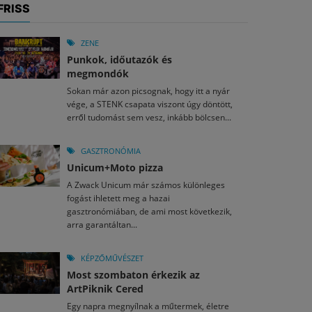
FRISS
ZENE
Punkok, időutazók és
megmondók
Sokan már azon picsognak, hogy itt a nyár
vége, a STENK csapata viszont úgy döntött,
erről tudomást sem vesz, inkább bölcsen...
GASZTRONÓMIA
Unicum+Moto pizza
A Zwack Unicum már számos különleges
fogást ihletett meg a hazai
gasztronómiában, de ami most következik,
arra garantáltan...
KÉPZŐMŰVÉSZET
Most szombaton érkezik az
ArtPiknik Cered
Egy napra megnyílnak a műtermek, életre