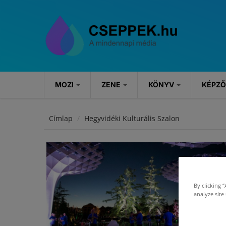
Ugrás a tartalomra
MOZI
ZENE
KÖNYV
KÉPZ
MOZI
ZENE
KÖNYV
Címlap
Hegyvidéki Kulturális Szalon
Hírek
Hírek
Könyvajánlók
Kritikák
Koncertek
Rendezvények
By clicking 
Szösszenetek
analyze site