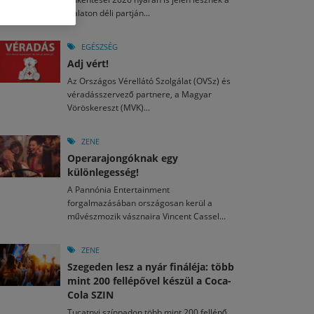
M
2026. MÁJ. 13.
Balaton déli partján...
a egy mese: 30 napos mesekihívást indít a Libri
2026. JÚL. 29.
2026. JÚL. 15.
rkezett a jubileumi Művészetek Völgye – még öt
agyar nézők 10 kedvenc filmje 2026 első félévében
EGÉSZSÉG
a kulturális ünnep
Adj vért!
M
2026. MÁJ. 11.
2026. JÚL. 3.
Az Országos Vérellátó Szolgálat (OVSz) és
ai László kapta az Artisjus Irodalmi Nagydíjat
2026. JÚL. 28.
véradásszervező partnere, a Magyar
13-án hozzánk is megérkezik a Rocktábor
Vöröskereszt (MVK)...
i Fesztivál 2026
ZENE
Operarajongóknak egy
különlegesség!
A Pannónia Entertainment
forgalmazásában országosan kerül a
művészmozik vásznaira Vincent Cassel...
ZENE
Szegeden lesz a nyár fináléja: több
mint 200 fellépővel készül a Coca-
Cola SZIN
Tucatnyi színpadon több mint 200 fellépő,