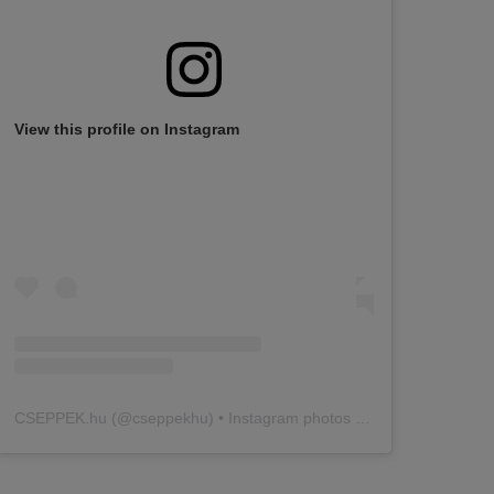
View this profile on Instagram
CSEPPEK.hu
(@
cseppekhu
) • Instagram photos and videos