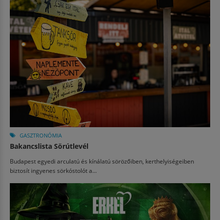
GASZTRONÓMIA
Bakancslista Sörútlevél
Budapest egyedi arculatú és kínálatú sörözőiben, kerthelyiségeiben
biztosít ingyenes sörkóstolót a...