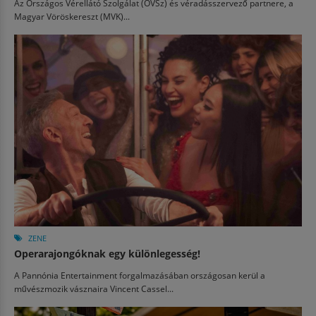
Az Országos Vérellátó Szolgálat (OVSz) és véradásszervező partnere, a
Magyar Vöröskereszt (MVK)...
ZENE
Operarajongóknak egy különlegesség!
A Pannónia Entertainment forgalmazásában országosan kerül a
művészmozik vásznaira Vincent Cassel...