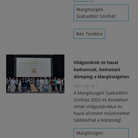
Margitszigeti
Szabadtéri Színház
Bán Teodóra
Világsztárok és hazai
kedvencek, bemutató
dömping a Margitszigeten
2022. máj. 24.
/
A Margitszigeti Szabadtéri
Színház 2022-es évadában
ismét világsztárokkal és
hazai elismert művészekkel
találkozhat a közönség!
Margitszigeti