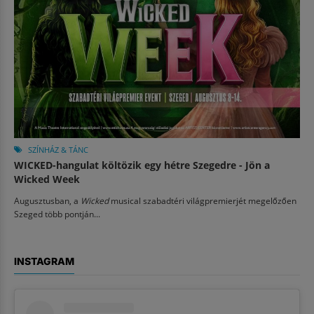
SZÍNHÁZ & TÁNC
WICKED-hangulat költözik egy hétre Szegedre - Jön a
Wicked Week
Augusztusban, a
Wicked
musical szabadtéri világpremierjét megelőzően
Szeged több pontján...
INSTAGRAM