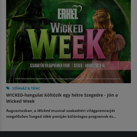
SZÍNHÁZ & TÁNC
WICKED-hangulat költözik egy hétre Szegedre - Jön a
Wicked Week
Augusztusban, a
Wicked
musical szabadtéri világpremierjét
megelőzően Szeged több pontján különleges programok és...