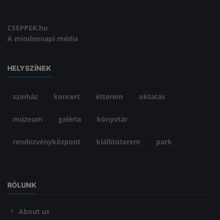
CSEPPEK.hu
A mindennapi média
HELYSZÍNEK
színház
koncert
étterem
oktatás
múzeum
galéria
könyvtár
rendezvényközpont
kiállítóterem
park
RÓLUNK
About us