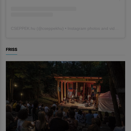
CSEPPEK.hu
(@
cseppekhu
) • Instagram photos and videos
FRISS