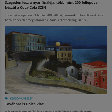
Szegeden lesz a nyár fináléja: több mint 200 fellépővel
készül a Coca-Cola SZIN
Tucatnyi színpadon több mint 200 fellépő, nemzetközi headlinerek és a
hazai zenei élet meghatározó előadói érkeznek augusztus...
KÉPZŐMŰVÉSZET
Továbbra is Dolce Vita!
A Magyar Nemzeti Galéria a nagy érdeklődésre való tekintettel