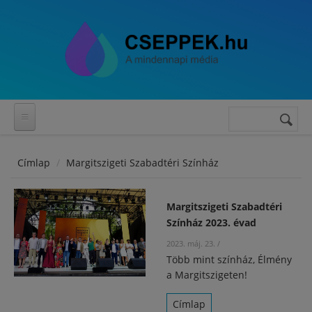
Ugrás a tartalomra
Keresés
Keresés
űrlap
Címlap
Margitszigeti Szabadtéri Színház
Margitszigeti Szabadtéri
Színház 2023. évad
2023. máj. 23.
/
Több mint színház, Élmény
a Margitszigeten!
Címlap