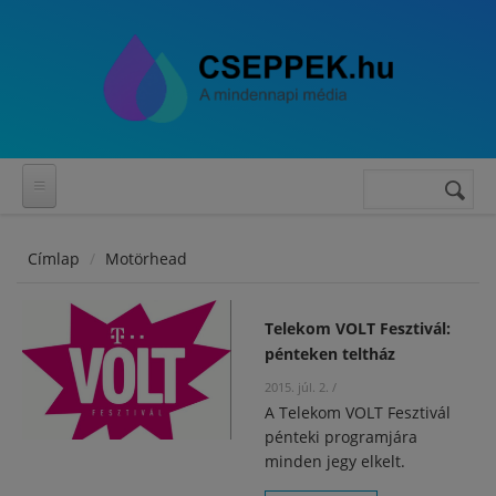
Ugrás a tartalomra
Keresés
Keresés
űrlap
Címlap
Motörhead
Telekom VOLT Fesztivál:
pénteken teltház
2015. júl. 2.
/
A Telekom VOLT Fesztivál
pénteki programjára
minden jegy elkelt.