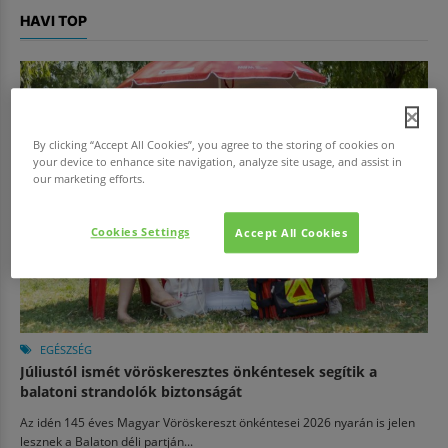
HAVI TOP
By clicking “Accept All Cookies”, you agree to the storing of cookies on
your device to enhance site navigation, analyze site usage, and assist in
our marketing efforts.
Cookies Settings
Accept All Cookies
EGÉSZSÉG
Júliustól ismét vöröskeresztes önkéntesek segítik a
balatoni strandolók biztonságát
Az idén 145 éves Magyar Vöröskereszt önkéntesei 2026 nyarán is jelen
lesznek a Balaton déli partján...