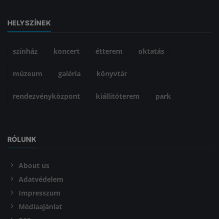
HELYSZÍNEK
színház
koncert
étterem
oktatás
múzeum
galéria
könyvtár
rendezvényközpont
kiállítóterem
park
RÓLUNK
About us
Adatvédelem
Impresszum
Médiaajánlat