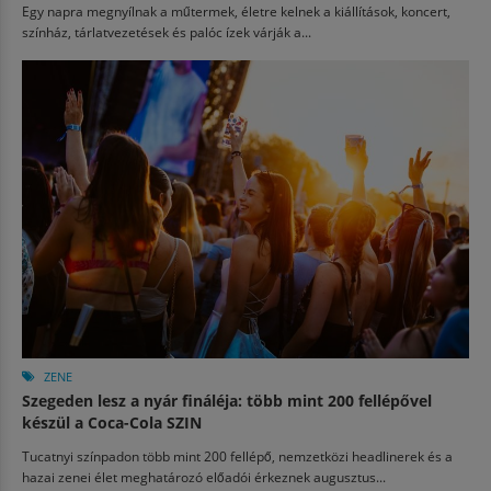
Egy napra megnyílnak a műtermek, életre kelnek a kiállítások, koncert,
színház, tárlatvezetések és palóc ízek várják a...
ZENE
Szegeden lesz a nyár fináléja: több mint 200 fellépővel
készül a Coca-Cola SZIN
Tucatnyi színpadon több mint 200 fellépő, nemzetközi headlinerek és a
hazai zenei élet meghatározó előadói érkeznek augusztus...