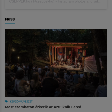
CSEPPEK.hu
(@
cseppekhu
) • Instagram photos and videos
FRISS
KÉPZŐMŰVÉSZET
Most szombaton érkezik az ArtPiknik Cered