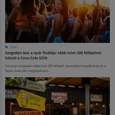
ZENE
Szegeden lesz a nyár fináléja: több mint 200 fellépővel
készül a Coca-Cola SZIN
Tucatnyi színpadon több mint 200 fellépő, nemzetközi headlinerek és a
hazai zenei élet meghatározó...