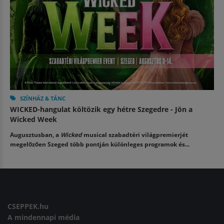
SZÍNHÁZ & TÁNC
WICKED-hangulat költözik egy hétre Szegedre - Jön a
Wicked Week
Augusztusban, a
Wicked
musical szabadtéri világpremierjét
megelőzően Szeged több pontján különleges programok és...
CSEPPEK.hu
A mindennapi média