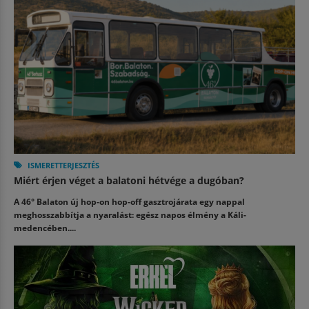
ISMERETTERJESZTÉS
Miért érjen véget a balatoni hétvége a dugóban?
A 46° Balaton új hop-on hop-off gasztrojárata egy nappal
meghosszabbítja a nyaralást: egész napos élmény a Káli-
medencében....