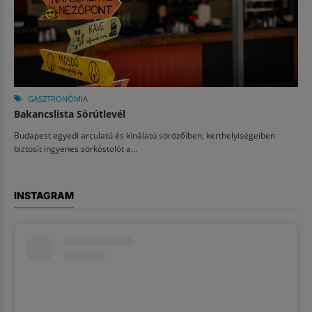
GASZTRONÓMIA
Bakancslista Sörútlevél
Budapest egyedi arculatú és kínálatú sörözőiben, kerthelyiségeiben
biztosít ingyenes sörkóstolót a...
INSTAGRAM