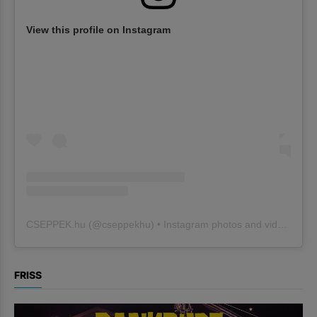
View this profile on Instagram
CSEPPEK.hu
(@
cseppekhu
) • Instagram photos and videos
FRISS