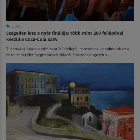
ZENE
Szegeden lesz a nyár fináléja: több mint 200 fellépővel
készül a Coca-Cola SZIN
Tucatnyi színpadon több mint 200 fellépő, nemzetközi headlinerek és a
hazai zenei élet meghatározó előadói érkeznek augusztus...