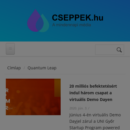
Ugrás a tartalomra
Keresés
Keresés
űrlap
Címlap
Quantum Leap
20 milliós befektetésért
indul három csapat a
virtuális Demo Dayen
2020. jún. 3.
/
Június 4-én virtuális Demo
Dayjel zárul a UNI Győr
Startup Program powered