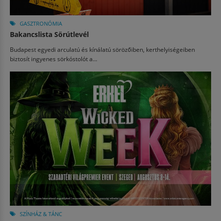
GASZTRONÓMIA
Bakancslista Sörútlevél
Budapest egyedi arculatú és kínálatú sörözőiben, kerthelyiségeiben
biztosít ingyenes sörkóstolót a...
SZÍNHÁZ & TÁNC