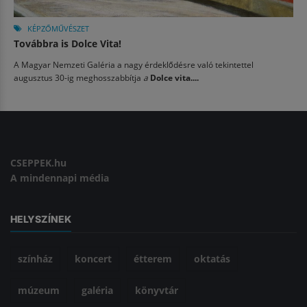
KÉPZŐMŰVÉSZET
Továbbra is Dolce Vita!
A Magyar Nemzeti Galéria a nagy érdeklődésre való tekintettel
augusztus 30-ig meghosszabbítja
a
Dolce vita....
CSEPPEK.hu
A mindennapi média
HELYSZÍNEK
színház
koncert
étterem
oktatás
múzeum
galéria
könyvtár