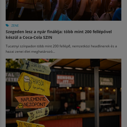
ZENE
Szegeden lesz a nyár fináléja: több mint 200 fellépővel
készül a Coca-Cola SZIN
Tucatnyi színpadon több mint 200 fellépő, nemzetközi headlinerek és a
hazai zenei élet meghatározó...