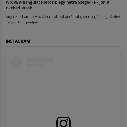
WICKED-hangulat költözik egy hétre Szegedre - Jön a
Wicked Week
Augusztusban, a
Wicked
musical szabadtéri világpremierjét megelőzően
Szeged több pontján...
INSTAGRAM