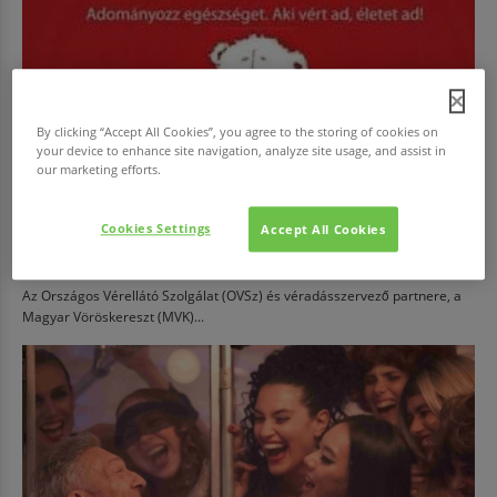
By clicking “Accept All Cookies”, you agree to the storing of cookies on
your device to enhance site navigation, analyze site usage, and assist in
our marketing efforts.
Cookies Settings
Accept All Cookies
EGÉSZSÉG
Adj vért!
Az Országos Vérellátó Szolgálat (OVSz) és véradásszervező partnere, a
Magyar Vöröskereszt (MVK)...