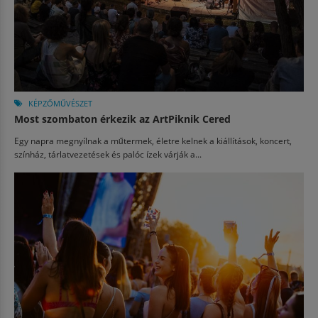
KÉPZŐMŰVÉSZET
Most szombaton érkezik az ArtPiknik Cered
Egy napra megnyílnak a műtermek, életre kelnek a kiállítások, koncert,
színház, tárlatvezetések és palóc ízek várják a...