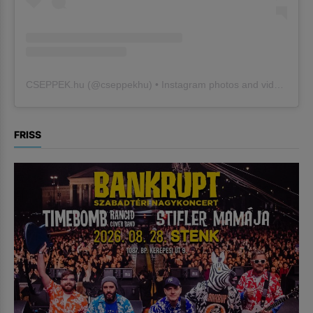
CSEPPEK.hu
(@
cseppekhu
) • Instagram photos and videos
FRISS