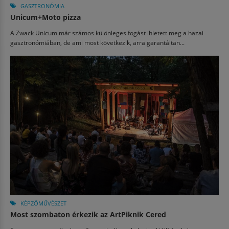
GASZTRONÓMIA
Unicum+Moto pizza
A Zwack Unicum már számos különleges fogást ihletett meg a hazai
gasztronómiában, de ami most következik, arra garantáltan...
KÉPZŐMŰVÉSZET
Most szombaton érkezik az ArtPiknik Cered