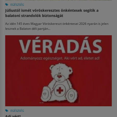
EGÉSZSÉG
Júliustól ismét vöröskeresztes önkéntesek segítik a
balatoni strandolók biztonságát
Az idén 145 éves Magyar Vöröskereszt önkéntesei 2026 nyarán is jelen
lesznek a Balaton déli partján...
EGÉSZSÉG
Adj vért!