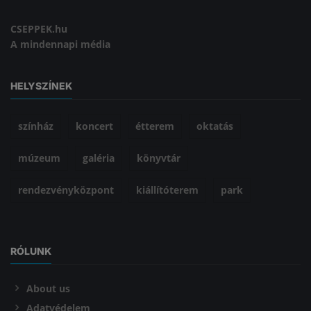
CSEPPEK.hu
A mindennapi média
HELYSZÍNEK
színház
koncert
étterem
oktatás
múzeum
galéria
könyvtár
rendezvényközpont
kiállítóterem
park
RÓLUNK
About us
Adatvédelem