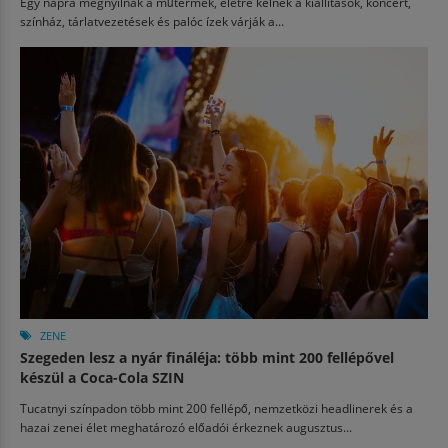
Egy napra megnyílnak a műtermek, életre kelnek a kiállítások, koncert,
színház, tárlatvezetések és palóc ízek várják a...
ZENE
Szegeden lesz a nyár fináléja: több mint 200 fellépővel
készül a Coca-Cola SZIN
Tucatnyi színpadon több mint 200 fellépő, nemzetközi headlinerek és a
hazai zenei élet meghatározó előadói érkeznek augusztus...