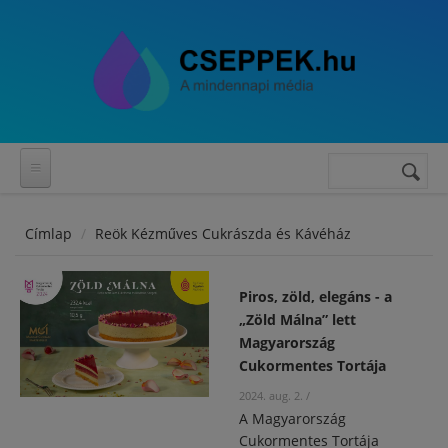
Ugrás a tartalomra
Keresés
Keresés
űrlap
Címlap
Reök Kézműves Cukrászda és Kávéház
Piros, zöld, elegáns - a
„Zöld Málna” lett
Magyarország
Cukormentes Tortája
2024. aug. 2.
/
A Magyarország
Cukormentes Tortája