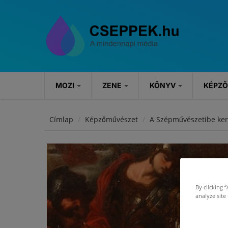
Ugrás a tartalomra
MOZI
ZENE
KÖNYV
KÉPZ
MOZI
ZENE
KÖNYV
Címlap
Képzőművészet
A Szépművészetibe kerü
Hírek
Hírek
Könyvajánlók
Kritikák
Koncertek
Rendezvények
By clicking 
Szösszenetek
analyze site