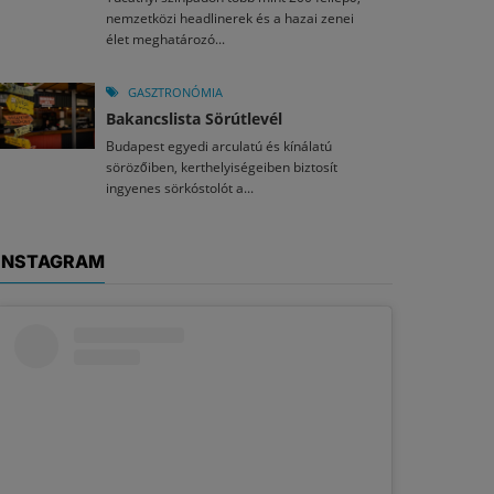
nemzetközi headlinerek és a hazai zenei
élet meghatározó...
GASZTRONÓMIA
Bakancslista Sörútlevél
Budapest egyedi arculatú és kínálatú
sörözőiben, kerthelyiségeiben biztosít
ingyenes sörkóstolót a...
INSTAGRAM