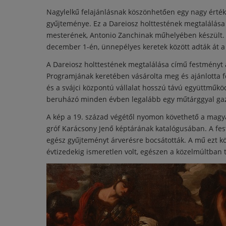
Nagylelkű felajánlásnak köszönhetően egy nagy érté
gyűjteménye. Ez a Dareiosz holttestének megtalálása
mesterének, Antonio Zanchinak műhelyében készült. 
december 1-én, ünnepélyes keretek között adták át
A Dareiosz holttestének megtalálása című festményt
Programjának keretében vásárolta meg és ajánlotta
és a svájci központú vállalat hosszú távú együttműk
beruházó minden évben legalább egy műtárggyal gaz
A kép a 19. század végétől nyomon követhető a magy
gróf Karácsony Jenő képtárának katalógusában. A fest
egész gyűjteményt árverésre bocsátották. A mű ezt 
évtizedekig ismeretlen volt, egészen a közelmúltban 