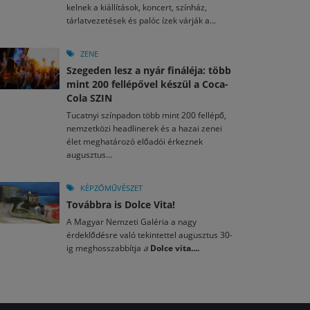
kelnek a kiállítások, koncert, színház,
tárlatvezetések és palóc ízek várják a...
ZENE
Szegeden lesz a nyár fináléja: több
mint 200 fellépővel készül a Coca-
Cola SZIN
Tucatnyi színpadon több mint 200 fellépő,
nemzetközi headlinerek és a hazai zenei
élet meghatározó előadói érkeznek
augusztus...
KÉPZŐMŰVÉSZET
Továbbra is Dolce Vita!
A Magyar Nemzeti Galéria a nagy
érdeklődésre való tekintettel augusztus 30-
ig meghosszabbítja
a
Dolce vita....