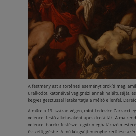
A festmény azt a történeti eseményt örökíti meg, am
uralkodót, katonáival végignézi annak haláltusáját, 
kegyes gesztussal letakartatja a méltó ellenfél, Dareio
A műre a 19. század végén, mint Lodovico Carracci eg
velencei festő alkotásaként aposztrofálták. A ma ren
velencei barokk festészet egyik meghatározó mester
összefüggésbe. A mű közgyűjteménybe kerülése azért 