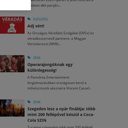
M
2026. MÁJ. 13.
Balaton déli partján...
a egy mese: 30 napos mesekihívást indít a Libri
2026. JÚL. 29.
2026. JÚL. 15.
rkezett a jubileumi Művészetek Völgye – még öt
agyar nézők 10 kedvenc filmje 2026 első félévében
EGÉSZSÉG
a kulturális ünnep
Adj vért!
M
2026. MÁJ. 11.
2026. JÚL. 3.
Az Országos Vérellátó Szolgálat (OVSz) és
ai László kapta az Artisjus Irodalmi Nagydíjat
2026. JÚL. 28.
véradásszervező partnere, a Magyar
13-án hozzánk is megérkezik a Rocktábor
Vöröskereszt (MVK)...
i Fesztivál 2026
ZENE
Operarajongóknak egy
különlegesség!
A Pannónia Entertainment
forgalmazásában országosan kerül a
művészmozik vásznaira Vincent Cassel...
ZENE
Szegeden lesz a nyár fináléja: több
mint 200 fellépővel készül a Coca-
Cola SZIN
Tucatnyi színpadon több mint 200 fellépő,