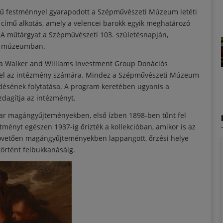
kű festménnyel gyarapodott a Szépművészeti Múzeum letéti
 című alkotás, amely a velencei barokk egyik meghatározó
A műtárgyat a Szépművészeti 103. születésnapján,
 a múzeumban.
 a Walker and Williams Investment Group Donációs
 fel az intézmény számára. Mindez a Szépművészeti Múzeum
ödésének folytatása. A program keretében ugyanis a
dagítja az intézményt.
ar magángyűjteményekben, első ízben 1898-ben tűnt fel
ményt egészen 1937-ig őrizték a kollekcióban, amikor is az
követően magángyűjteményekben lappangott, őrzési helye
történt felbukkanásáig.