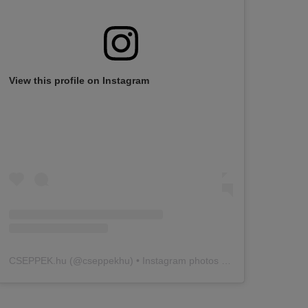
View this profile on Instagram
CSEPPEK.hu
(@
cseppekhu
) • Instagram photos and videos