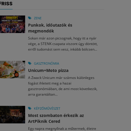
FRISS
ZENE
Punkok, időutazók és
megmondók
Sokan már azon picsognak, hogy itt a nyár
vége, a STENK csapata viszont úgy döntött,
erről tudomást sem vesz, inkább bölcsen...
GASZTRONÓMIA
Unicum+Moto pizza
A Zwack Unicum már számos különleges
fogást ihletett meg a hazai
gasztronómiában, de ami most következik,
arra garantáltan...
KÉPZŐMŰVÉSZET
Most szombaton érkezik az
ArtPiknik Cered
Egy napra megnyílnak a műtermek, életre