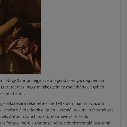
ikor Nagy Sándor, legyőzve a legendásan gazdag perzsa
és ígéretet tesz, hogy megkegyelmez családjának, egyben
sz holttestét.
yik alkotására tekintettek, de 1937-ben már 17. századi
delkezésre álló adatok alapján a vizsgálatok ma a festményt a
ének, Antonio Zanchinak az életművével hozzák
is fontos, mert, a Dareiosz holttestének megtalálása című