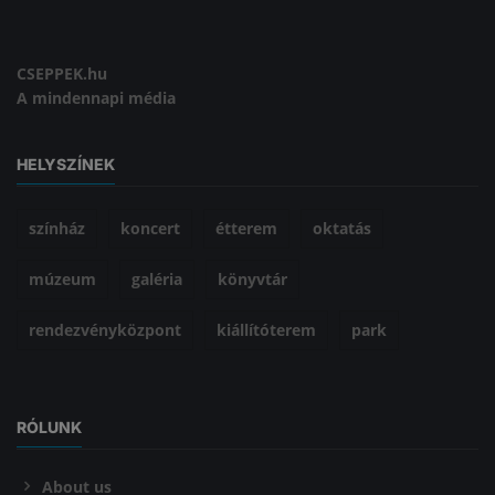
CSEPPEK.hu
A mindennapi média
HELYSZÍNEK
színház
koncert
étterem
oktatás
múzeum
galéria
könyvtár
rendezvényközpont
kiállítóterem
park
RÓLUNK
About us