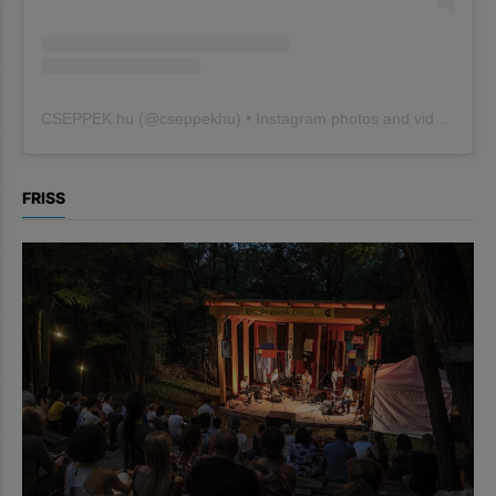
CSEPPEK.hu
(@
cseppekhu
) • Instagram photos and videos
FRISS