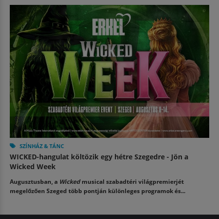
SZÍNHÁZ & TÁNC
WICKED-hangulat költözik egy hétre Szegedre - Jön a
Wicked Week
Augusztusban, a
Wicked
musical szabadtéri világpremierjét
megelőzően Szeged több pontján különleges programok és...