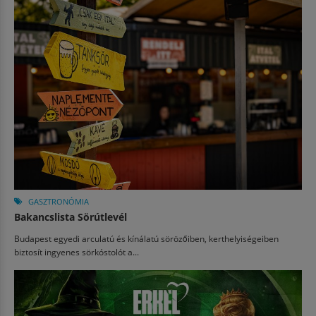
GASZTRONÓMIA
Bakancslista Sörútlevél
Budapest egyedi arculatú és kínálatú sörözőiben, kerthelyiségeiben
biztosít ingyenes sörkóstolót a...