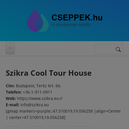
Ugrás a tartalomra
Keresés
Keresés
űrlap
Szikra Cool Tour House
Cím:
Budapest, Teréz krt. 66.
Telefon:
+36-1-911-0911
Web:
https://www.szikra.eu
(külső hivatkozás)
E-mail:
info@szikra.eu
[gmap markers=purple::47.510019,19.056258 |align=Center
| center=47.510019,19.056258]