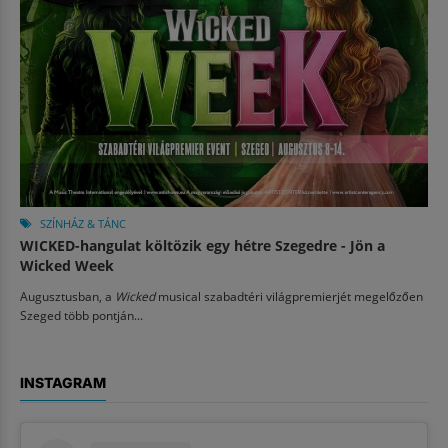
SZÍNHÁZ & TÁNC
WICKED-hangulat költözik egy hétre Szegedre - Jön a
Wicked Week
Augusztusban, a
Wicked
musical szabadtéri világpremierjét megelőzően
Szeged több pontján...
INSTAGRAM