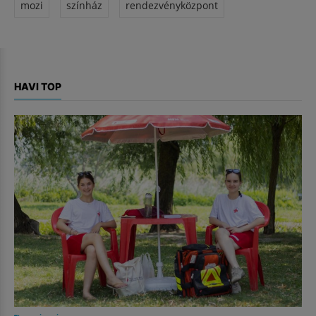
mozi
színház
rendezvényközpont
HAVI TOP