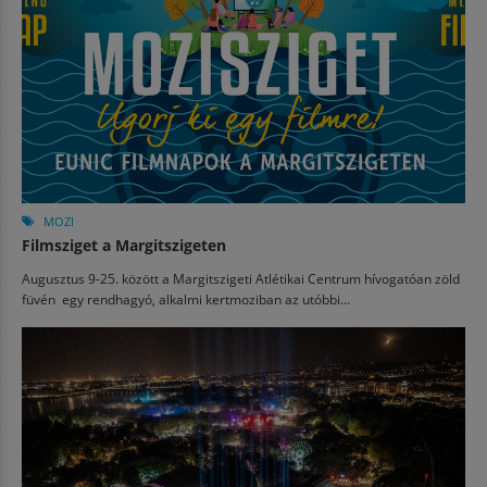
MOZI
Filmsziget a Margitszigeten
Augusztus 9-25. között a Margitszigeti Atlétikai Centrum hívogatóan zöld
füvén egy rendhagyó, alkalmi kertmoziban az utóbbi...