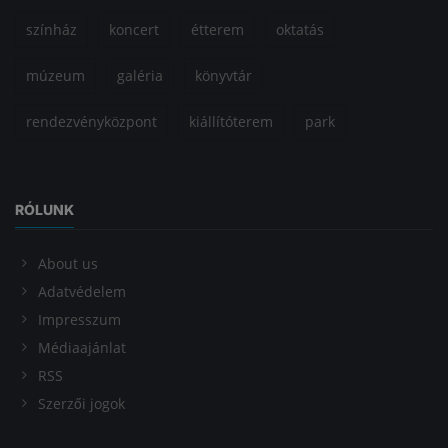
színház
koncert
étterem
oktatás
múzeum
galéria
könyvtár
rendezvényközpont
kiállítóterem
park
RÓLUNK
About us
Adatvédelem
Impresszum
Médiaajánlat
RSS
Szerzői jogok