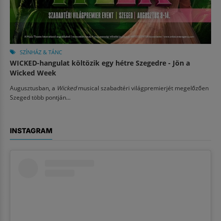
SZÍNHÁZ & TÁNC
WICKED-hangulat költözik egy hétre Szegedre - Jön a
Wicked Week
Augusztusban, a
Wicked
musical szabadtéri világpremierjét megelőzően
Szeged több pontján...
INSTAGRAM