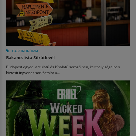
GASZTRONÓMIA
Bakancslista Sörútlevél
Budapest egyedi arculatú és kínálatú sörözőiben, kerthelyiségeiben
biztosít ingyenes sörkóstolót a...