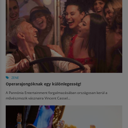
ZENE
Operarajongóknak egy különlegesség!
A Pannónia Entertainment forgalmazásában országosan kerül a
művészmozik vásznaira Vincent Cassel...