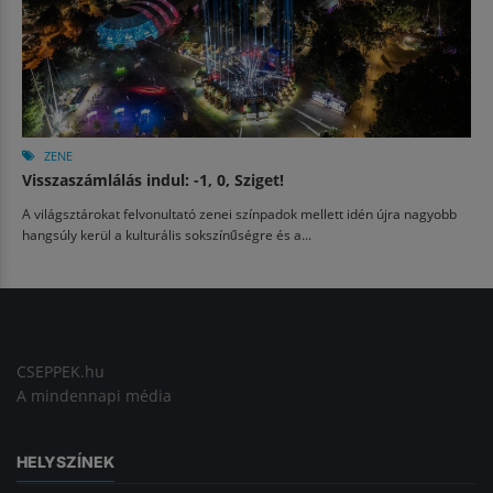
ZENE
Visszaszámlálás indul: -1, 0, Sziget!
A világsztárokat felvonultató zenei színpadok mellett idén újra nagyobb
hangsúly kerül a kulturális sokszínűségre és a...
CSEPPEK.hu
A mindennapi média
HELYSZÍNEK