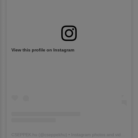
View this profile on Instagram
CSEPPEK.hu
(@
cseppekhu
) • Instagram photos and videos