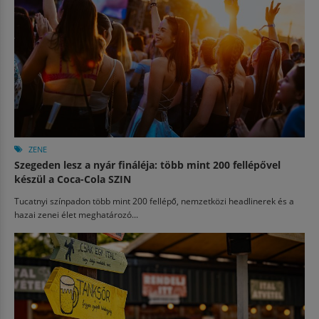
ZENE
Szegeden lesz a nyár fináléja: több mint 200 fellépővel
készül a Coca-Cola SZIN
Tucatnyi színpadon több mint 200 fellépő, nemzetközi headlinerek és a
hazai zenei élet meghatározó...