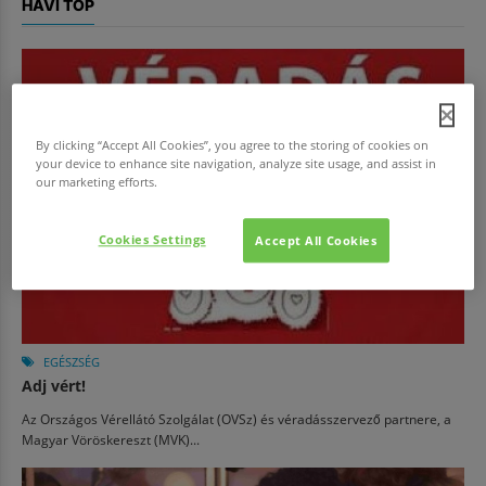
HAVI TOP
By clicking “Accept All Cookies”, you agree to the storing of cookies on
your device to enhance site navigation, analyze site usage, and assist in
our marketing efforts.
Cookies Settings
Accept All Cookies
EGÉSZSÉG
Adj vért!
Az Országos Vérellátó Szolgálat (OVSz) és véradásszervező partnere, a
Magyar Vöröskereszt (MVK)...