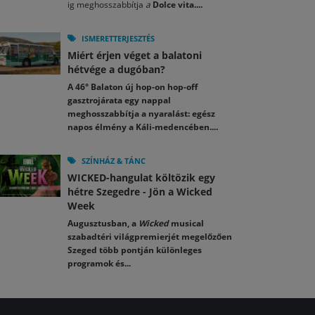
ig meghosszabbítja
a
Dolce vita....
ISMERETTERJESZTÉS
Miért érjen véget a balatoni
hétvége a dugóban?
A 46° Balaton új hop-on hop-off
gasztrojárata egy nappal
meghosszabbítja a nyaralást: egész
napos élmény a Káli-medencében....
SZÍNHÁZ & TÁNC
WICKED-hangulat költözik egy
hétre Szegedre - Jön a Wicked
Week
Augusztusban, a
Wicked
musical
szabadtéri világpremierjét megelőzően
Szeged több pontján különleges
programok és...