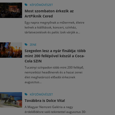
KÉPZŐMŰVÉSZET
Most szombaton érkezik az
ArtPiknik Cered
Egy napra megnyílnak a műtermek, életre
kelnek a kiállítások, koncert, színház,
tárlatvezetések és palóc ízek várják a...
ZENE
Szegeden lesz a nyár fináléja: több
mint 200 fellépővel készül a Coca-
Cola SZIN
Tucatnyi színpadon több mint 200 fellépő,
nemzetközi headlinerek és a hazai zenei
élet meghatározó előadói érkeznek
augusztus...
KÉPZŐMŰVÉSZET
Továbbra is Dolce Vita!
A Magyar Nemzeti Galéria a nagy
érdeklődésre való tekintettel augusztus 30-