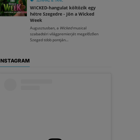
SZÍNHÁZ & TÁNC
WICKED-hangulat költözik egy
hétre Szegedre - Jön a Wicked
Week
Augusztusban, a
Wicked
musical
szabadtéri világpremierjét megelőzően
Szeged több pontján...
INSTAGRAM