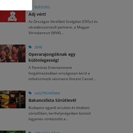
M
2026. MÁJ. 13.
a egy mese: 30 napos mesekihívást indít a Libri
EGÉSZSÉG
2026. JÚL. 28.
2026. JÚL. 15.
Adj vért!
agyar nézők 10 kedvenc filmje 2026 első félévében
i Fesztivál 2026
Az Országos Vérellátó Szolgálat (OVSz) és
véradásszervező partnere, a Magyar
M
2026. MÁJ. 11.
Vöröskereszt (MVK)...
2026. JÚL. 26.
2026. JÚL. 3.
ai László kapta az Artisjus Irodalmi Nagydíjat
13-án hozzánk is megérkezik a Rocktábor
ki Jazzpiknik
ZENE
Operarajongóknak egy
különlegesség!
A Pannónia Entertainment
forgalmazásában országosan kerül a
művészmozik vásznaira Vincent Cassel...
GASZTRONÓMIA
Bakancslista Sörútlevél
Budapest egyedi arculatú és kínálatú
sörözőiben, kerthelyiségeiben biztosít
ingyenes sörkóstolót a...