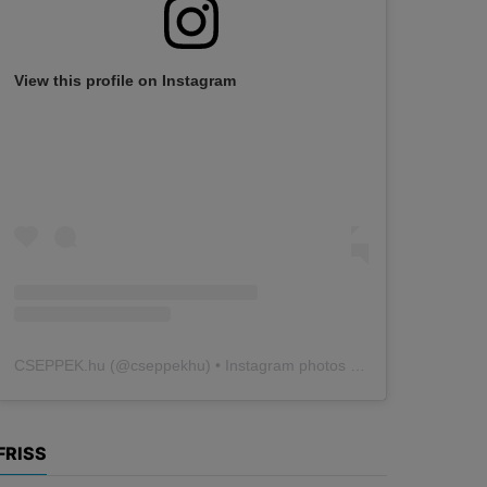
View this profile on Instagram
CSEPPEK.hu
(@
cseppekhu
) • Instagram photos and videos
FRISS