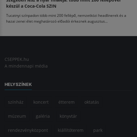
készül a Coca-Cola SZIN
Tucatnyi színpadon több mint 200 fellépő, nemzetközi headlinerek és a
hazai zenei élet meghatározó előadói érkeznek augusztus...
CSEPPEK.hu
A mindennapi média
HELYSZÍNEK
színház
koncert
étterem
oktatás
múzeum
galéria
könyvtár
rendezvényközpont
kiállítóterem
park