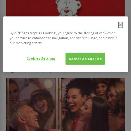
By clicking “Accept All Cookies”, you agree to the storing of cookies on
your device to enhance site navigation, analyze site usage, and assist in
our marketing efforts.
EGÉSZSÉG
Adj vért!
Cookies Settings
Accept All Cookies
Az Országos Vérellátó Szolgálat (OVSz) és véradásszervező partnere, a
Magyar Vöröskereszt (MVK)...