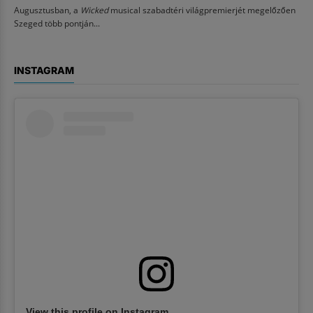
Augusztusban, a
Wicked
musical szabadtéri világpremierjét megelőzően
Szeged több pontján...
INSTAGRAM
View this profile on Instagram