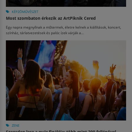
KÉPZŐMŰVÉSZET
Most szombaton érkezik az ArtPiknik Cered
Egy napra megnyílnak a műtermek, életre kelnek a kiállítások, koncert,
színház, tárlatvezetések és palóc ízek várják a...
ZENE
Szegeden lesz a nyár fináléja: több mint 200 fellépővel