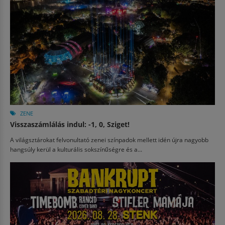
ZENE
Visszaszámlálás indul: -1, 0, Sziget!
A világsztárokat felvonultató zenei színpadok mellett idén újra nagyobb
hangsúly kerül a kulturális sokszínűségre és a...