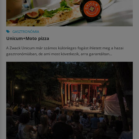
GASZTRONÓMIA
Unicum+Moto pizza
A Zwack Unicum már számos különleges fogást ihletett meg a hazai
gasztronómiában, de ami most következik, arra garantáltan...