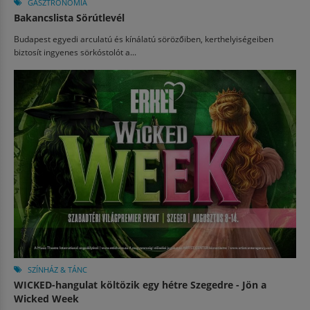
GASZTRONÓMIA
Bakancslista Sörútlevél
Budapest egyedi arculatú és kínálatú sörözőiben, kerthelyiségeiben
biztosít ingyenes sörkóstolót a...
SZÍNHÁZ & TÁNC
WICKED-hangulat költözik egy hétre Szegedre - Jön a
Wicked Week