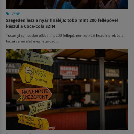
ZENE
Szegeden lesz a nyár fináléja: több mint 200 fellépővel
készül a Coca-Cola SZIN
Tucatnyi színpadon több mint 200 fellépő, nemzetközi headlinerek és a
hazai zenei élet meghatározó...