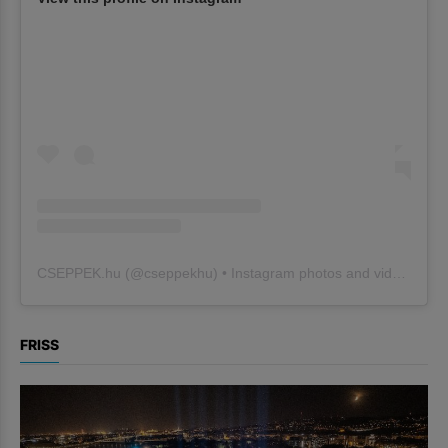
CSEPPEK.hu
(@
cseppekhu
) • Instagram photos and videos
FRISS