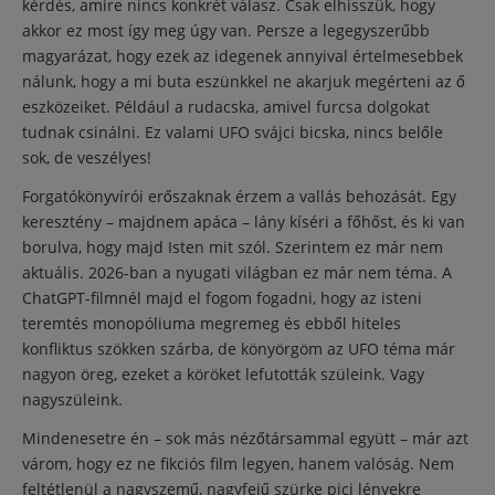
kérdés, amire nincs konkrét válasz. Csak elhisszük, hogy
akkor ez most így meg úgy van. Persze a legegyszerűbb
magyarázat, hogy ezek az idegenek annyival értelmesebbek
nálunk, hogy a mi buta eszünkkel ne akarjuk megérteni az ő
eszközeiket. Például a rudacska, amivel furcsa dolgokat
tudnak csinálni. Ez valami UFO svájci bicska, nincs belőle
sok, de veszélyes!
Forgatókönyvírói erőszaknak érzem a vallás behozását. Egy
keresztény – majdnem apáca – lány kíséri a főhőst, és ki van
borulva, hogy majd Isten mit szól. Szerintem ez már nem
aktuális. 2026-ban a nyugati világban ez már nem téma. A
ChatGPT-filmnél majd el fogom fogadni, hogy az isteni
teremtés monopóliuma megremeg és ebből hiteles
konfliktus szökken szárba, de könyörgöm az UFO téma már
nagyon öreg, ezeket a köröket lefutották szüleink. Vagy
nagyszüleink.
Mindenesetre én – sok más nézőtársammal együtt – már azt
várom, hogy ez ne fikciós film legyen, hanem valóság. Nem
feltétlenül a nagyszemű, nagyfejű szürke pici lényekre