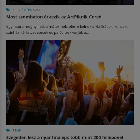
KÉPZŐMŰVÉSZET
Most szombaton érkezik az ArtPiknik Cered
Egy napra megnyílnak a műtermek, életre kelnek a kiállítások, koncert,
színház, tárlatvezetések és palóc ízek várják a...
ZENE
Szegeden lesz a nyár fináléja: több mint 200 fellépővel