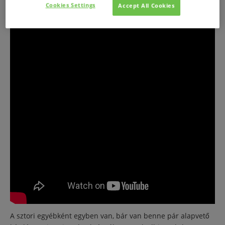
Cookies Settings
Accept All Cookies
majd másolta, finomította, újracsomagolta őket.
A sztori egyébként egyben van, bár van benne pár alapvető