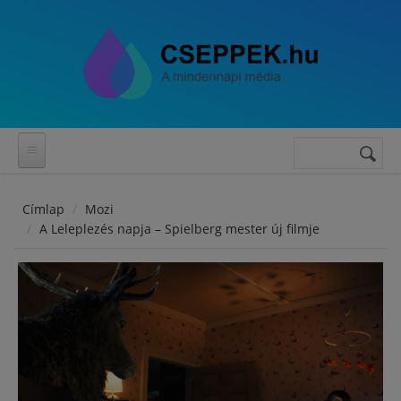
Ugrás a tartalomra
Keresés
Keresés
űrlap
Címlap
Mozi
A Leleplezés napja – Spielberg mester új filmje