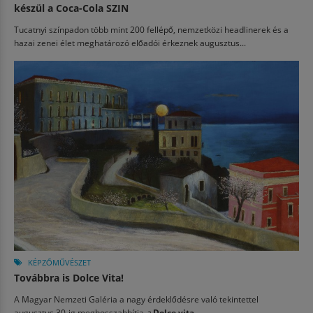
készül a Coca-Cola SZIN
Tucatnyi színpadon több mint 200 fellépő, nemzetközi headlinerek és a
hazai zenei élet meghatározó előadói érkeznek augusztus...
KÉPZŐMŰVÉSZET
Továbbra is Dolce Vita!
A Magyar Nemzeti Galéria a nagy érdeklődésre való tekintettel
augusztus 30-ig meghosszabbítja
a
Dolce vita....