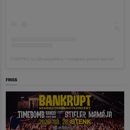
CSEPPEK.hu
(@
cseppekhu
) • Instagram photos and videos
FRISS