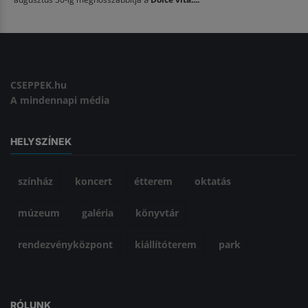
CSEPPEK.hu
A mindennapi média
HELYSZÍNEK
színház
koncert
étterem
oktatás
múzeum
galéria
könyvtár
rendezvényközpont
kiállítóterem
park
RÓLUNK