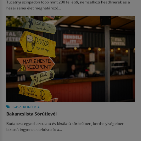
Tucatnyi színpadon több mint 200 fellépő, nemzetközi headlinerek és a
hazai zenei élet meghatározó...
GASZTRONÓMIA
Bakancslista Sörútlevél
Budapest egyedi arculatú és kínálatú sörözőiben, kerthelyiségeiben
biztosít ingyenes sörkóstolót a...