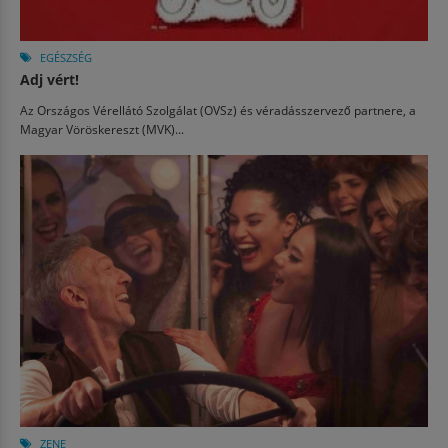
EGÉSZSÉG
Adj vért!
Az Országos Vérellátó Szolgálat (OVSz) és véradásszervező partnere, a
Magyar Vöröskereszt (MVK)...
ZENE