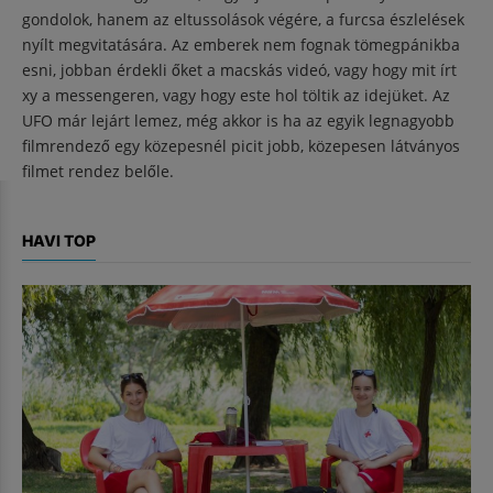
gondolok, hanem az eltussolások végére, a furcsa észlelések
nyílt megvitatására. Az emberek nem fognak tömegpánikba
esni, jobban érdekli őket a macskás videó, vagy hogy mit írt
xy a messengeren, vagy hogy este hol töltik az idejüket. Az
UFO már lejárt lemez, még akkor is ha az egyik legnagyobb
filmrendező egy közepesnél picit jobb, közepesen látványos
filmet rendez belőle.
HAVI TOP