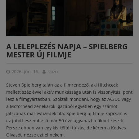
A LELEPLEZÉS NAPJA – SPIELBERG
MESTER ÚJ FILMJE
2026. jún. 16.
vozo
Steven Spielberg talán az a filmrendező, aki Hitchcock
mellett száz évvel aktív munkássága után is viszonyítási pont
lesz a filmgyártásban. Szokták mondani, hogy az AC/DC vagy
a Motorhead zenekarok igazából egyetlen egy számot
játszanak már évtizedek óta; Spielberg új filmje kapcsán is
ez jutott eszembe: ő már 50 éve ugyanazt a filmet készíti.
Persze ebben van egy kis költői túlzás, de kérem a Kedves
Olvasót, nézze ezt el nekem.