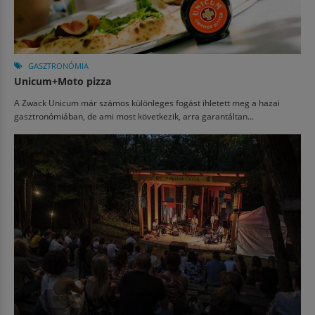
GASZTRONÓMIA
Unicum+Moto pizza
A Zwack Unicum már számos különleges fogást ihletett meg a hazai
gasztronómiában, de ami most következik, arra garantáltan...