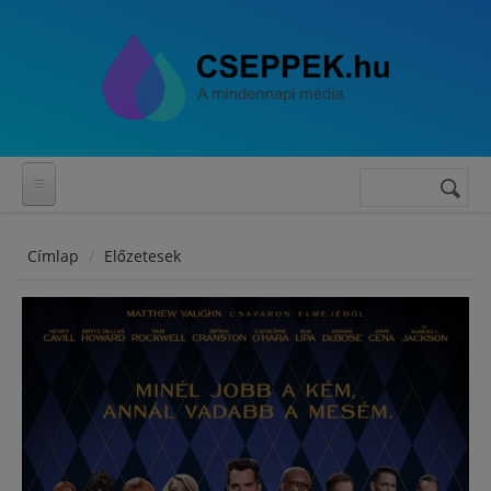
Ugrás a tartalomra
Keresés
Keresés
űrlap
Címlap
Előzetesek