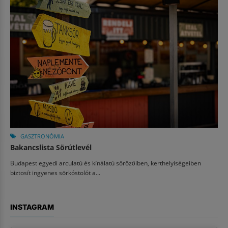
GASZTRONÓMIA
Bakancslista Sörútlevél
Budapest egyedi arculatú és kínálatú sörözőiben, kerthelyiségeiben
biztosít ingyenes sörkóstolót a...
INSTAGRAM