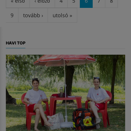
« első
‹ előző
4
5
6
7
8
9
tovább ›
utolsó »
HAVI TOP