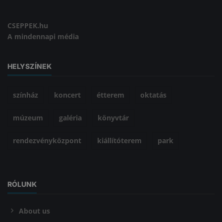
CSEPPEK.hu
A mindennapi média
HELYSZÍNEK
színház
koncert
étterem
oktatás
múzeum
galéria
könyvtár
rendezvényközpont
kiállítóterem
park
RÓLUNK
About us