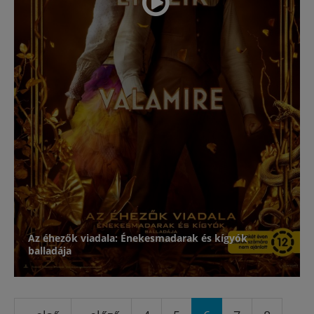
Az éhezők viadala: Énekesmadarak és kígyók
balladája
Oldalak