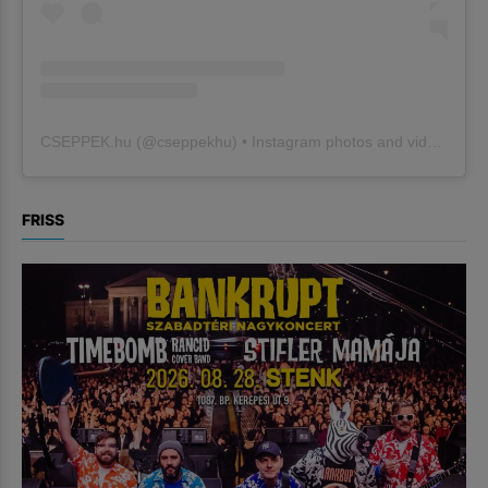
CSEPPEK.hu
(@
cseppekhu
) • Instagram photos and videos
FRISS