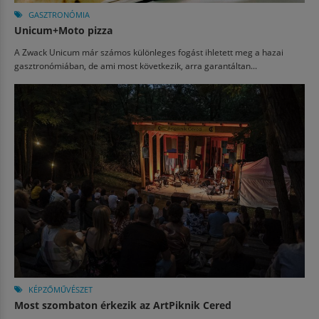
GASZTRONÓMIA
Unicum+Moto pizza
A Zwack Unicum már számos különleges fogást ihletett meg a hazai
gasztronómiában, de ami most következik, arra garantáltan...
KÉPZŐMŰVÉSZET
Most szombaton érkezik az ArtPiknik Cered