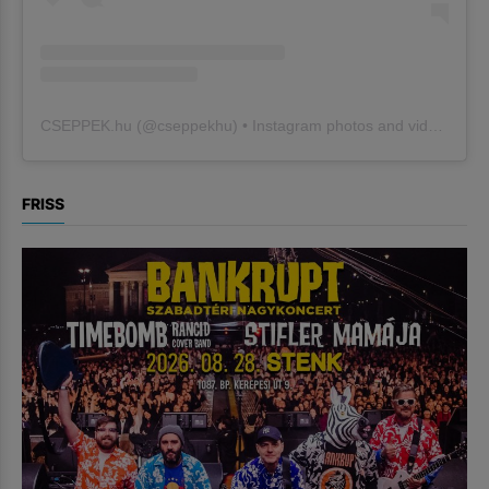
CSEPPEK.hu
(@
cseppekhu
) • Instagram photos and videos
FRISS