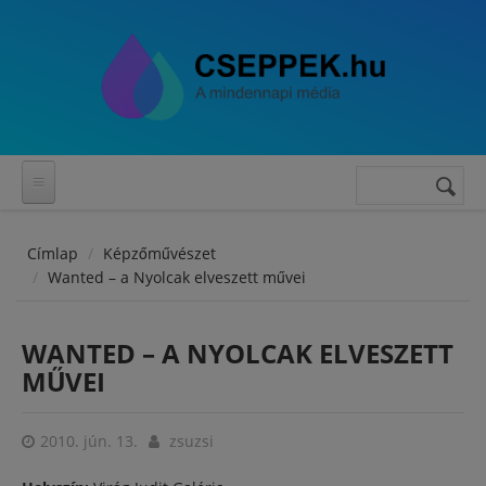
Ugrás a tartalomra
Keresés
Keresés
űrlap
Címlap
Képzőművészet
Wanted – a Nyolcak elveszett művei
WANTED – A NYOLCAK ELVESZETT
MŰVEI
2010. jún. 13.
zsuzsi