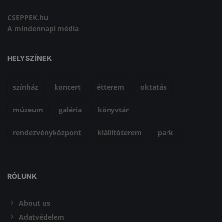
CSEPPEK.hu
A mindennapi média
HELYSZÍNEK
színház
koncert
étterem
oktatás
múzeum
galéria
könyvtár
rendezvényközpont
kiállítóterem
park
RÓLUNK
About us
Adatvédelem