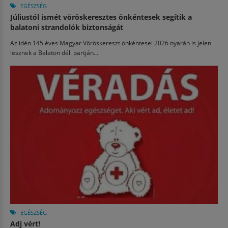
EGÉSZSÉG
Júliustól ismét vöröskeresztes önkéntesek segítik a
balatoni strandolók biztonságát
Az idén 145 éves Magyar Vöröskereszt önkéntesei 2026 nyarán is jelen
lesznek a Balaton déli partján...
EGÉSZSÉG
Adj vért!