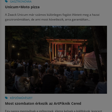
GASZTRONÓMIA
Unicum+Moto pizza
A Zwack Unicum már számos különleges fogást ihletett meg a hazai
gasztronómiában, de ami most következik, arra garantáltan...
KÉPZŐMŰVÉSZET
Most szombaton érkezik az ArtPiknik Cered
Egy napra megnyílnak a műtermek, életre kelnek a kiállítások, koncert,