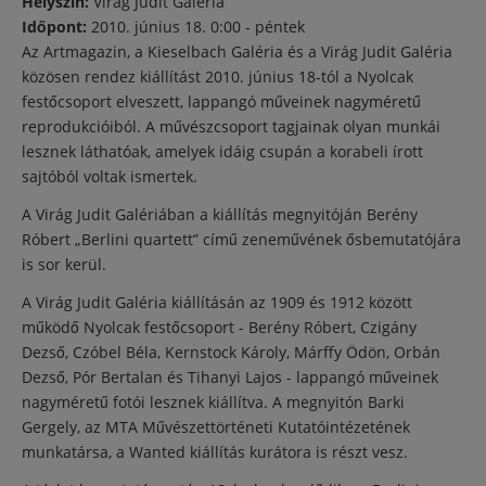
Helyszín:
Virág Judit Galéria
Időpont:
2010. június 18. 0:00 - péntek
Az Artmagazin, a Kieselbach Galéria és a Virág Judit Galéria
közösen rendez kiállítást 2010. június 18-tól a Nyolcak
festőcsoport elveszett, lappangó műveinek nagyméretű
reprodukcióiból. A művészcsoport tagjainak olyan munkái
lesznek láthatóak, amelyek idáig csupán a korabeli írott
sajtóból voltak ismertek.
A Virág Judit Galériában a kiállítás megnyitóján Berény
Róbert „Berlini quartett” című zeneművének ősbemutatójára
is sor kerül.
A Virág Judit Galéria kiállításán az 1909 és 1912 között
működő Nyolcak festőcsoport - Berény Róbert, Czigány
Dezső, Czóbel Béla, Kernstock Károly, Márffy Ödön, Orbán
Dezső, Pór Bertalan és Tihanyi Lajos - lappangó műveinek
nagyméretű fotói lesznek kiállítva. A megnyitón Barki
Gergely, az MTA Művészettörténeti Kutatóintézetének
munkatársa, a Wanted kiállítás kurátora is részt vesz.