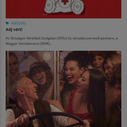
EGÉSZSÉG
Adj vért!
Az Országos Vérellátó Szolgálat (OVSz) és véradásszervező partnere, a
Magyar Vöröskereszt (MVK)...