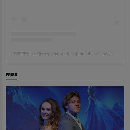
CSEPPEK.hu
(@
cseppekhu
) • Instagram photos and videos
FRISS