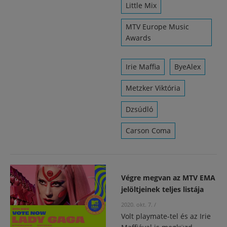
Little Mix
MTV Europe Music
Awards
Irie Maffia
ByeAlex
Metzker Viktória
Dzsúdló
Carson Coma
Végre megvan az MTV EMA
jelöltjeinek teljes listája
2020. okt. 7.
/
Volt playmate-tel és az Irie