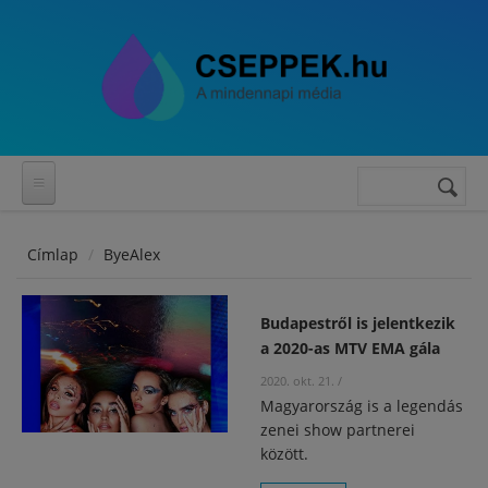
Ugrás a tartalomra
Keresés
Keresés
űrlap
Címlap
ByeAlex
Budapestről is jelentkezik
a 2020-as MTV EMA gála
2020. okt. 21.
/
Magyarország is a legendás
zenei show partnerei
között.