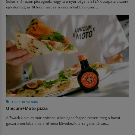
Sokan már azon picsognak, hogy itt a nyár vége, a STENK csapata viszont
úgy döntött, erről tudomást sem vesz, inkább bölcsen...
GASZTRONÓMIA
Unicum+Moto pizza
A Zwack Unicum már számos különleges fogást ihletett meg a hazai
gasztronómiában, de ami most következik, arra garantáltan...