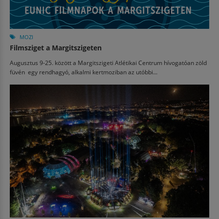
MOZI
Filmsziget a Margitszigeten
Augusztus 9-25. között a Margitszigeti Atlétikai Centrum hívogatóan zöld
füvén egy rendhagyó, alkalmi kertmoziban az utóbbi...