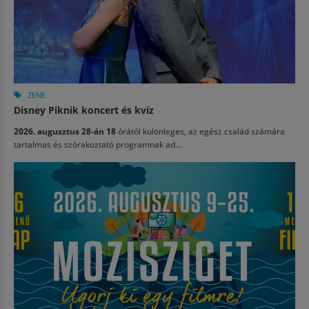
ZENE
Disney Piknik koncert és kvíz
2026. augusztus 28-án 18
órától különleges, az egész család számára
tartalmas és szórakoztató programnak ad...