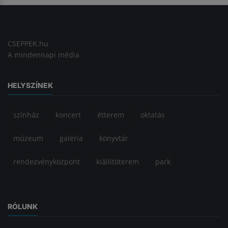
CSEPPEK.hu
A mindennapi média
HELYSZÍNEK
színház
koncert
étterem
oktatás
múzeum
galéria
könyvtár
rendezvényközpont
kiállítóterem
park
RÓLUNK