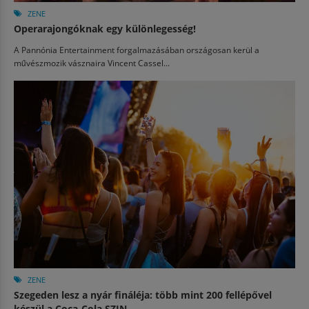
ZENE
Operarajongóknak egy különlegesség!
A Pannónia Entertainment forgalmazásában országosan kerül a
művészmozik vásznaira Vincent Cassel...
ZENE
Szegeden lesz a nyár fináléja: több mint 200 fellépővel
készül a Coca-Cola SZIN