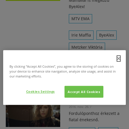
Maffiával is megküzd
ByeAlex!
MTV EMA
Irie Maffia
ByeAlex
Metzker Viktória
Dzsúdló
By clicking “Accept All Cookies”, you agree to the storing of cookies on
Carson Coma
your device to enhance site navigation, analyze site usage, and assist in
our marketing efforts.
Cookies Settings
Accept All Cookies
Új életet kezd Dallos Bogi
2016. nov. 26.
/
Fordulóponthoz érkezett a
fiatal énekesnő.