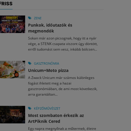
FRISS
ZENE
Punkok, időutazók és
megmondók
Sokan már azon picsognak, hogy itt a nyár
vége, a STENK csapata viszont úgy döntött,
erről tudomást sem vesz, inkább bölcsen...
GASZTRONÓMIA
Unicum+Moto pizza
A Zwack Unicum már számos különleges
fogást ihletett meg a hazai
gasztronómiában, de ami most következik,
arra garantáltan...
KÉPZŐMŰVÉSZET
Most szombaton érkezik az
ArtPiknik Cered
Egy napra megnyílnak a műtermek, életre