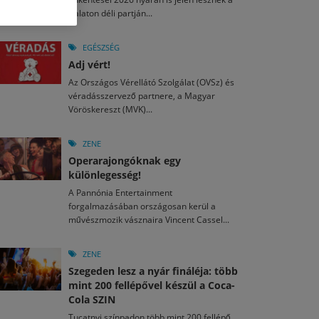
M
2026. MÁJ. 13.
Balaton déli partján...
a egy mese: 30 napos mesekihívást indít a Libri
2026. JÚL. 29.
2026. JÚL. 15.
rkezett a jubileumi Művészetek Völgye – még öt
agyar nézők 10 kedvenc filmje 2026 első félévében
EGÉSZSÉG
a kulturális ünnep
Adj vért!
M
2026. MÁJ. 11.
2026. JÚL. 3.
Az Országos Vérellátó Szolgálat (OVSz) és
ai László kapta az Artisjus Irodalmi Nagydíjat
2026. JÚL. 28.
véradásszervező partnere, a Magyar
13-án hozzánk is megérkezik a Rocktábor
Vöröskereszt (MVK)...
i Fesztivál 2026
ZENE
Operarajongóknak egy
különlegesség!
A Pannónia Entertainment
forgalmazásában országosan kerül a
művészmozik vásznaira Vincent Cassel...
ZENE
Szegeden lesz a nyár fináléja: több
mint 200 fellépővel készül a Coca-
Cola SZIN
Tucatnyi színpadon több mint 200 fellépő,