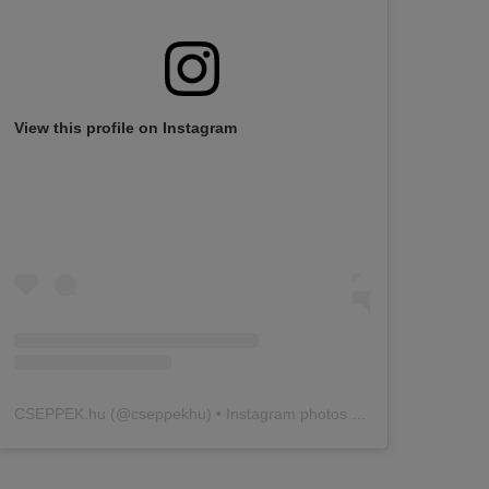
View this profile on Instagram
CSEPPEK.hu
(@
cseppekhu
) • Instagram photos and videos