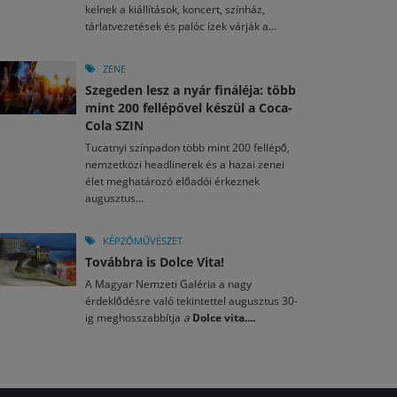
kelnek a kiállítások, koncert, színház,
tárlatvezetések és palóc ízek várják a...
ZENE
Szegeden lesz a nyár fináléja: több
mint 200 fellépővel készül a Coca-
Cola SZIN
Tucatnyi színpadon több mint 200 fellépő,
nemzetközi headlinerek és a hazai zenei
élet meghatározó előadói érkeznek
augusztus...
KÉPZŐMŰVÉSZET
Továbbra is Dolce Vita!
A Magyar Nemzeti Galéria a nagy
érdeklődésre való tekintettel augusztus 30-
ig meghosszabbítja
a
Dolce vita....