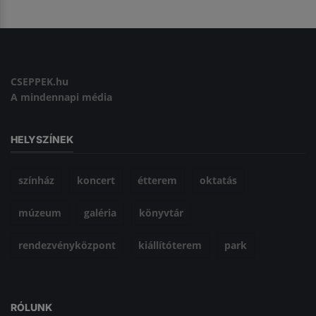
CSEPPEK.hu
A mindennapi média
HELYSZÍNEK
színház
koncert
étterem
oktatás
múzeum
galéria
könyvtár
rendezvényközpont
kiállítóterem
park
RÓLUNK