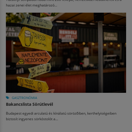
hazai zenei élet meghatározó...
GASZTRONÓMIA
Bakancslista Sörútlevél
Budapest egyedi arculatú és kínálatú sörözőiben, kerthelyiségeiben
biztosít ingyenes sörkóstolót a...