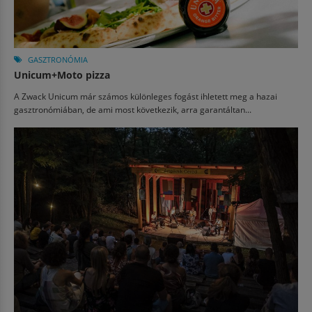
GASZTRONÓMIA
Unicum+Moto pizza
A Zwack Unicum már számos különleges fogást ihletett meg a hazai
gasztronómiában, de ami most következik, arra garantáltan...