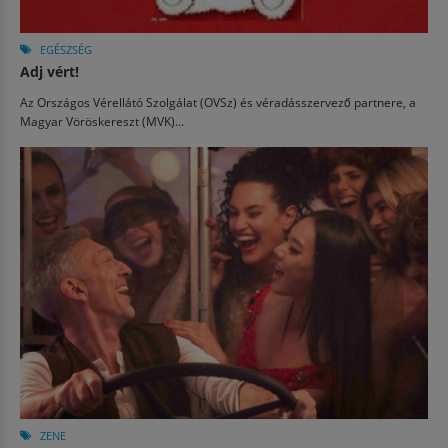
EGÉSZSÉG
Adj vért!
Az Országos Vérellátó Szolgálat (OVSz) és véradásszervező partnere, a
Magyar Vöröskereszt (MVK)...
ZENE