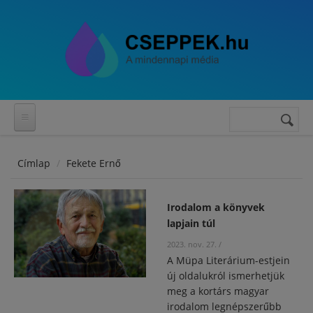
Ugrás a tartalomra
Keresés
Keresés
űrlap
Címlap
Fekete Ernő
Irodalom a könyvek
lapjain túl
2023. nov. 27.
/
A Müpa Literárium-estjein
új oldalukról ismerhetjük
meg a kortárs magyar
irodalom legnépszerűbb