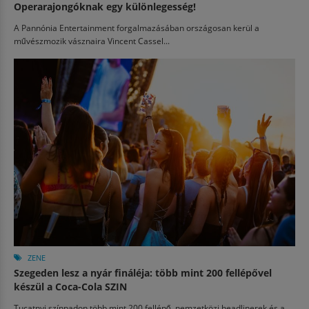
Operarajongóknak egy különlegesség!
A Pannónia Entertainment forgalmazásában országosan kerül a
művészmozik vásznaira Vincent Cassel...
ZENE
Szegeden lesz a nyár fináléja: több mint 200 fellépővel
készül a Coca-Cola SZIN
Tucatnyi színpadon több mint 200 fellépő, nemzetközi headlinerek és a