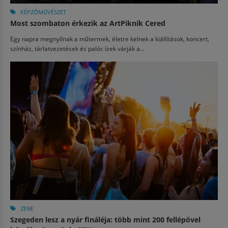
KÉPZŐMŰVÉSZET
Most szombaton érkezik az ArtPiknik Cered
Egy napra megnyílnak a műtermek, életre kelnek a kiállítások, koncert,
színház, tárlatvezetések és palóc ízek várják a...
ZENE
Szegeden lesz a nyár fináléja: több mint 200 fellépővel