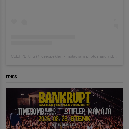
CSEPPEK.hu
(@
cseppekhu
) • Instagram photos and videos
FRISS