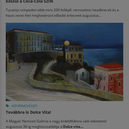
készül a Coca-Cola SZIN
Tucatnyi színpadon több mint 200 fellépő, nemzetközi headlinerek és a
hazai zenei élet meghatározó előadói érkeznek augusztus...
KÉPZŐMŰVÉSZET
Továbbra is Dolce Vita!
A Magyar Nemzeti Galéria a nagy érdeklődésre való tekintettel
augusztus 30-ig meghosszabbítja
a
Dolce vita....