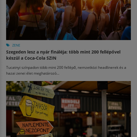
ZENE
Szegeden lesz a nyár fináléja: több mint 200 fellépővel
készül a Coca-Cola SZIN
Tucatnyi színpadon több mint 200 fellépő, nemzetközi headlinerek és a
hazai zenei élet meghatározó...