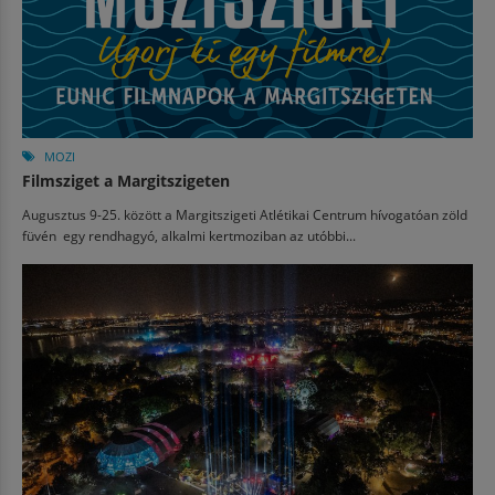
MOZI
Filmsziget a Margitszigeten
Augusztus 9-25. között a Margitszigeti Atlétikai Centrum hívogatóan zöld
füvén egy rendhagyó, alkalmi kertmoziban az utóbbi...