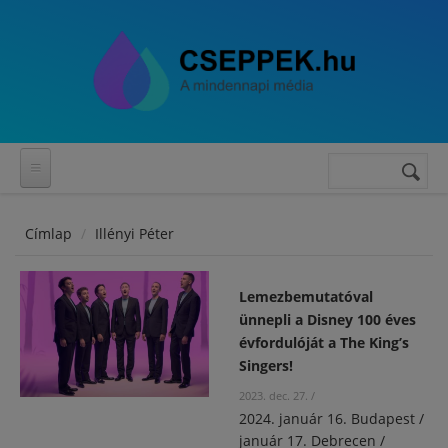
Ugrás a tartalomra
Keres
Keresés
űrlap
Címlap
Illényi Péter
Lemezbemutatóval
ünnepli a Disney 100 éves
évfordulóját a The King’s
Singers!
2023. dec. 27.
/
2024. január 16. Budapest /
január 17. Debrecen /