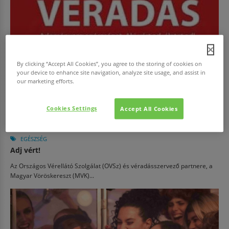
By clicking “Accept All Cookies”, you agree to the storing of cookies on
your device to enhance site navigation, analyze site usage, and assist in
our marketing efforts.
Cookies Settings
Accept All Cookies
EGÉSZSÉG
Adj vért!
Az Országos Vérellátó Szolgálat (OVSz) és véradásszervező partnere, a
Magyar Vöröskereszt (MVK)...