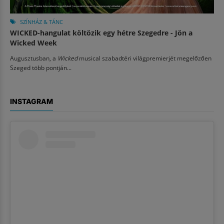
SZÍNHÁZ & TÁNC
WICKED-hangulat költözik egy hétre Szegedre - Jön a
Wicked Week
Augusztusban, a
Wicked
musical szabadtéri világpremierjét megelőzően
Szeged több pontján...
INSTAGRAM