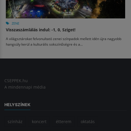
ZENE
Visszaszámlálás indul: -1, 0, Sziget!
A világsztárokat felvonultató zenei színpadok mellett idén újra nagyobb
hangsúly kerül a kulturális sokszínűségre és a...
CSEPPEK.hu
A mindennapi média
HELYSZÍNEK
színház
koncert
étterem
oktatás