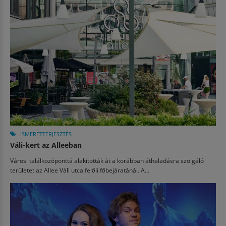
ISMERETTERJESZTÉS
Váli-kert az Alleeban
Városi találkozóponttá alakították át a korábban áthaladásra szolgáló
területet az Allee Váli utca felőli főbejáratánál. A...