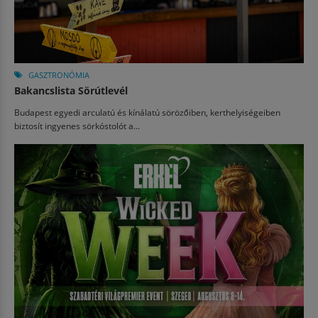
GASZTRONÓMIA
Bakancslista Sörútlevél
Budapest egyedi arculatú és kínálatú sörözőiben, kerthelyiségeiben
biztosít ingyenes sörkóstolót a...