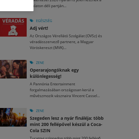
M
2026. MÁJ. 13.
Balaton déli partján...
a egy mese: 30 napos mesekihívást indít a Libri
2026. JÚL. 29.
2026. JÚL. 15.
rkezett a jubileumi Művészetek Völgye – még öt
agyar nézők 10 kedvenc filmje 2026 első félévében
EGÉSZSÉG
a kulturális ünnep
Adj vért!
M
2026. MÁJ. 11.
2026. JÚL. 3.
Az Országos Vérellátó Szolgálat (OVSz) és
ai László kapta az Artisjus Irodalmi Nagydíjat
2026. JÚL. 28.
véradásszervező partnere, a Magyar
13-án hozzánk is megérkezik a Rocktábor
Vöröskereszt (MVK)...
i Fesztivál 2026
ZENE
Operarajongóknak egy
különlegesség!
A Pannónia Entertainment
forgalmazásában országosan kerül a
művészmozik vásznaira Vincent Cassel...
ZENE
Szegeden lesz a nyár fináléja: több
mint 200 fellépővel készül a Coca-
Cola SZIN
Tucatnyi színpadon több mint 200 fellépő,