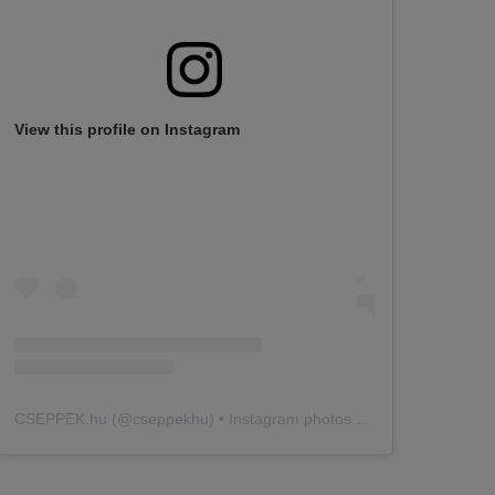
View this profile on Instagram
CSEPPEK.hu
(@
cseppekhu
) • Instagram photos and videos