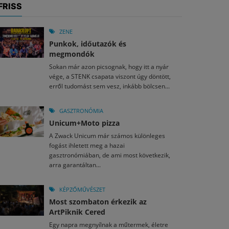
FRISS
ZENE
Punkok, időutazók és
megmondók
Sokan már azon picsognak, hogy itt a nyár
vége, a STENK csapata viszont úgy döntött,
erről tudomást sem vesz, inkább bölcsen...
GASZTRONÓMIA
Unicum+Moto pizza
A Zwack Unicum már számos különleges
fogást ihletett meg a hazai
gasztronómiában, de ami most következik,
arra garantáltan...
KÉPZŐMŰVÉSZET
Most szombaton érkezik az
ArtPiknik Cered
Egy napra megnyílnak a műtermek, életre