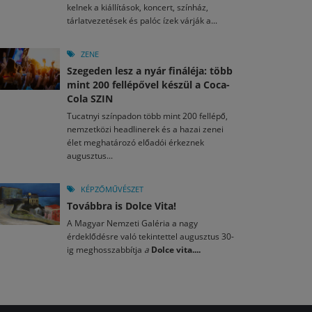
kelnek a kiállítások, koncert, színház,
tárlatvezetések és palóc ízek várják a...
ZENE
Szegeden lesz a nyár fináléja: több
mint 200 fellépővel készül a Coca-
Cola SZIN
Tucatnyi színpadon több mint 200 fellépő,
nemzetközi headlinerek és a hazai zenei
élet meghatározó előadói érkeznek
augusztus...
KÉPZŐMŰVÉSZET
Továbbra is Dolce Vita!
A Magyar Nemzeti Galéria a nagy
érdeklődésre való tekintettel augusztus 30-
ig meghosszabbítja
a
Dolce vita....