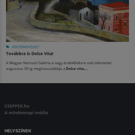
KÉPZŐMŰVÉSZET
Továbbra is Dolce Vita!
A Magyar Nemzeti Galéria a nagy érdeklődésre való tekintettel
augusztus 30-ig meghosszabbítja
a
Dolce vita....
CSEPPEK.hu
A mindennapi média
HELYSZÍNEK