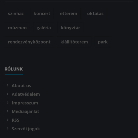
színház
koncert
étterem
oktatás
múzeum
galéria
könyvtár
rendezvényközpont
kiállítóterem
park
RÓLUNK
About us
Adatvédelem
Impresszum
Médiaajánlat
RSS
Szerzői jogok