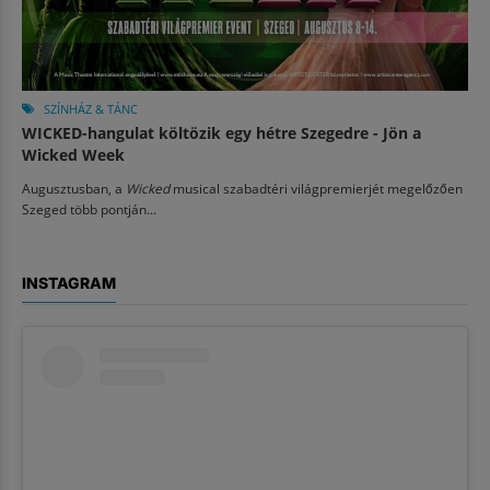
SZÍNHÁZ & TÁNC
WICKED-hangulat költözik egy hétre Szegedre - Jön a
Wicked Week
Augusztusban, a
Wicked
musical szabadtéri világpremierjét megelőzően
Szeged több pontján...
INSTAGRAM