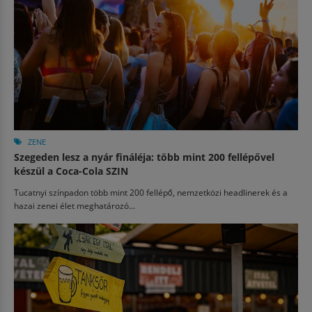
ZENE
Szegeden lesz a nyár fináléja: több mint 200 fellépővel
készül a Coca-Cola SZIN
Tucatnyi színpadon több mint 200 fellépő, nemzetközi headlinerek és a
hazai zenei élet meghatározó...