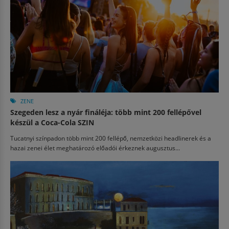
ZENE
Szegeden lesz a nyár fináléja: több mint 200 fellépővel
készül a Coca-Cola SZIN
Tucatnyi színpadon több mint 200 fellépő, nemzetközi headlinerek és a
hazai zenei élet meghatározó előadói érkeznek augusztus...