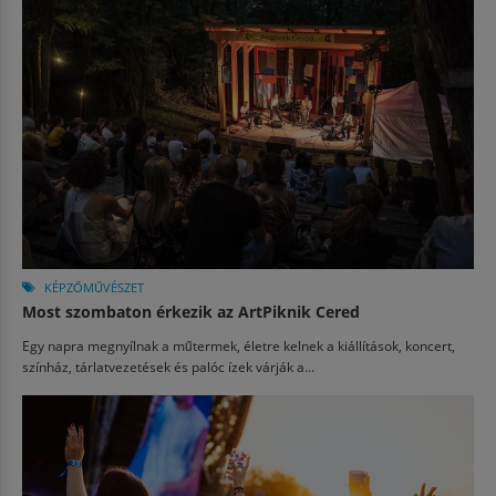
KÉPZŐMŰVÉSZET
Most szombaton érkezik az ArtPiknik Cered
Egy napra megnyílnak a műtermek, életre kelnek a kiállítások, koncert,
színház, tárlatvezetések és palóc ízek várják a...