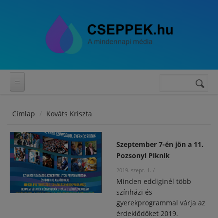
Ugrás a tartalomra
Keresés
Keresés
űrlap
Címlap
Kováts Kriszta
Szeptember 7-én jön a 11.
Pozsonyi Piknik
2019. szept. 1.
/
Minden eddiginél több
színházi és
gyerekprogrammal várja az
érdeklődőket 2019.