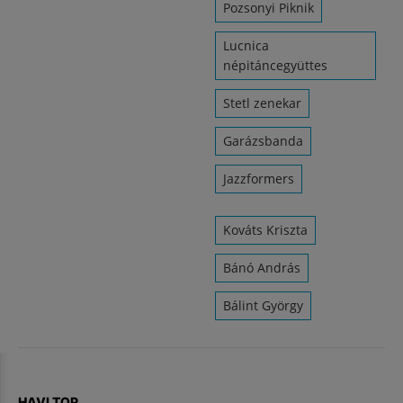
Pozsonyi Piknik
Lucnica
népitáncegyüttes
Stetl zenekar
Garázsbanda
Jazzformers
Kováts Kriszta
Bánó András
Bálint György
HAVI TOP