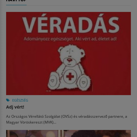
EGÉSZSÉG
Adj vért!
Az Országos Vérellátó Szolgálat (OVSz) és véradásszervező partnere, a
Magyar Vöröskereszt (MVK)...