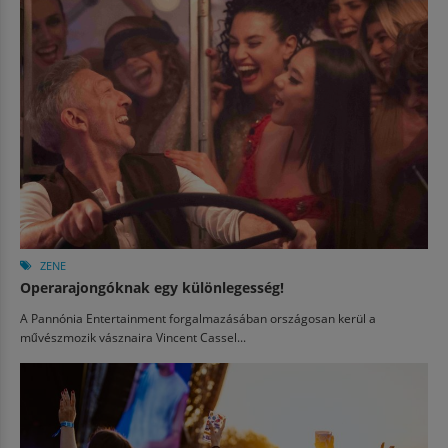
ZENE
Operarajongóknak egy különlegesség!
A Pannónia Entertainment forgalmazásában országosan kerül a
művészmozik vásznaira Vincent Cassel...