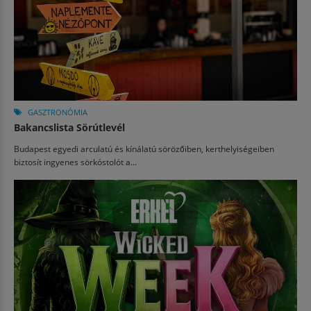
GASZTRONÓMIA
Bakancslista Sörútlevél
Budapest egyedi arculatú és kínálatú sörözőiben, kerthelyiségeiben
biztosít ingyenes sörkóstolót a...