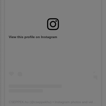
View this profile on Instagram
CSEPPEK.hu
(@
cseppekhu
) • Instagram photos and videos