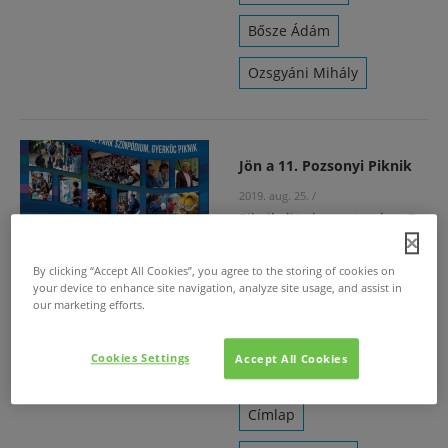
Bősze Ádám
Ozsgyáni Mihály
Jön a 11. Pozsonyi Piknik
2019. aug. 25.
/
Piknikeljünk szeptember 7-
én! Szeptember első
szombatján immár 11.
By clicking “Accept All Cookies”, you agree to the storing of cookies on
alkalommal kerül
your device to enhance site navigation, analyze site usage, and assist in
our marketing efforts.
megrendezésre a Pozsonyi
Piknik, Újlipótváros civil,
kulturális, összművészeti
Cookies Settings
Accept All Cookies
fesztiválja.
Címlap