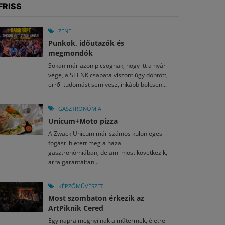
FRISS
ZENE
Punkok, időutazók és
megmondók
Sokan már azon picsognak, hogy itt a nyár
vége, a STENK csapata viszont úgy döntött,
erről tudomást sem vesz, inkább bölcsen...
GASZTRONÓMIA
Unicum+Moto pizza
A Zwack Unicum már számos különleges
fogást ihletett meg a hazai
gasztronómiában, de ami most következik,
arra garantáltan...
KÉPZŐMŰVÉSZET
Most szombaton érkezik az
ArtPiknik Cered
Egy napra megnyílnak a műtermek, életre