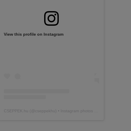
View this profile on Instagram
CSEPPEK.hu
(@
cseppekhu
) • Instagram photos and videos