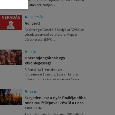
M
2026. MÁJ. 13.
Balaton déli partján...
a egy mese: 30 napos mesekihívást indít a Libri
2026. JÚL. 29.
2026. JÚL. 15.
rkezett a jubileumi Művészetek Völgye – még öt
agyar nézők 10 kedvenc filmje 2026 első félévében
EGÉSZSÉG
a kulturális ünnep
Adj vért!
M
2026. MÁJ. 11.
2026. JÚL. 3.
Az Országos Vérellátó Szolgálat (OVSz) és
ai László kapta az Artisjus Irodalmi Nagydíjat
2026. JÚL. 28.
véradásszervező partnere, a Magyar
13-án hozzánk is megérkezik a Rocktábor
Vöröskereszt (MVK)...
i Fesztivál 2026
ZENE
Operarajongóknak egy
különlegesség!
A Pannónia Entertainment
forgalmazásában országosan kerül a
művészmozik vásznaira Vincent Cassel...
ZENE
Szegeden lesz a nyár fináléja: több
mint 200 fellépővel készül a Coca-
Cola SZIN
Tucatnyi színpadon több mint 200 fellépő,