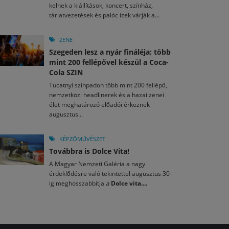
kelnek a kiállítások, koncert, színház,
tárlatvezetések és palóc ízek várják a...
ZENE
Szegeden lesz a nyár fináléja: több
mint 200 fellépővel készül a Coca-
Cola SZIN
Tucatnyi színpadon több mint 200 fellépő,
nemzetközi headlinerek és a hazai zenei
élet meghatározó előadói érkeznek
augusztus...
KÉPZŐMŰVÉSZET
Továbbra is Dolce Vita!
A Magyar Nemzeti Galéria a nagy
érdeklődésre való tekintettel augusztus 30-
ig meghosszabbítja
a
Dolce vita....