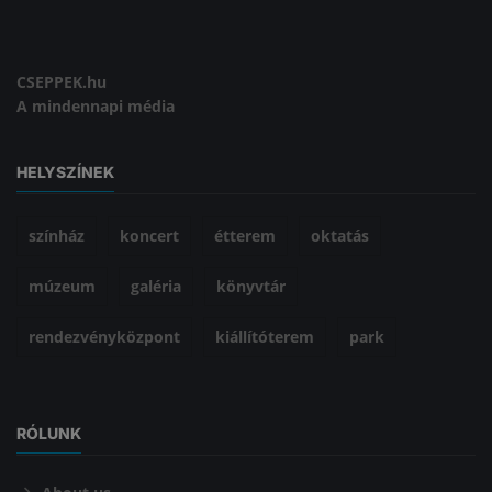
CSEPPEK.hu
A mindennapi média
HELYSZÍNEK
színház
koncert
étterem
oktatás
múzeum
galéria
könyvtár
rendezvényközpont
kiállítóterem
park
RÓLUNK