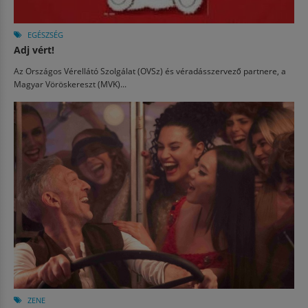
EGÉSZSÉG
Adj vért!
Az Országos Vérellátó Szolgálat (OVSz) és véradásszervező partnere, a
Magyar Vöröskereszt (MVK)...
ZENE