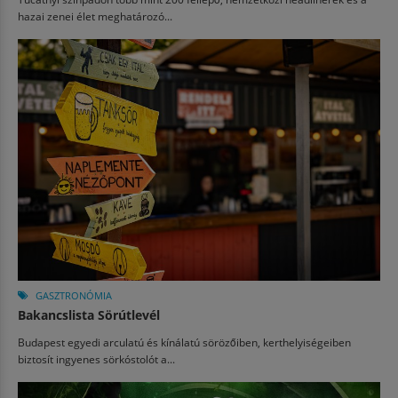
hazai zenei élet meghatározó...
GASZTRONÓMIA
Bakancslista Sörútlevél
Budapest egyedi arculatú és kínálatú sörözőiben, kerthelyiségeiben
biztosít ingyenes sörkóstolót a...