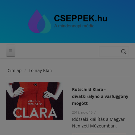
Ugrás a tartalomra
Keresés
Keresés
űrlap
Címlap
Tolnay Klári
Rotschild Klára -
divatkirálynő a vasfüggöny
mögött
2019. nov. 15.
/
Időszaki kiállítás a Magyar
Nemzeti Múzeumban.