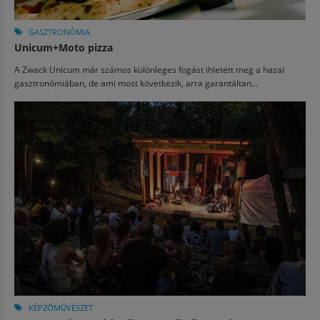
GASZTRONÓMIA
Unicum+Moto pizza
A Zwack Unicum már számos különleges fogást ihletett meg a hazai
gasztronómiában, de ami most következik, arra garantáltan...
KÉPZŐMŰVÉSZET