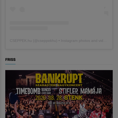
CSEPPEK.hu
(@
cseppekhu
) • Instagram photos and videos
FRISS