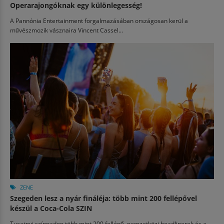
Operarajongóknak egy különlegesség!
A Pannónia Entertainment forgalmazásában országosan kerül a
művészmozik vásznaira Vincent Cassel...
ZENE
Szegeden lesz a nyár fináléja: több mint 200 fellépővel
készül a Coca-Cola SZIN
Tucatnyi színpadon több mint 200 fellépő, nemzetközi headlinerek és a