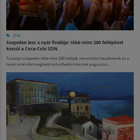
ZENE
Szegeden lesz a nyár fináléja: több mint 200 fellépővel
készül a Coca-Cola SZIN
Tucatnyi színpadon több mint 200 fellépő, nemzetközi headlinerek és a
hazai zenei élet meghatározó előadói érkeznek augusztus...