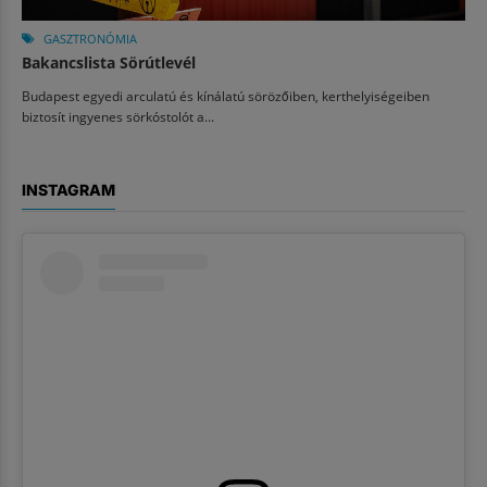
GASZTRONÓMIA
Bakancslista Sörútlevél
Budapest egyedi arculatú és kínálatú sörözőiben, kerthelyiségeiben
biztosít ingyenes sörkóstolót a...
INSTAGRAM