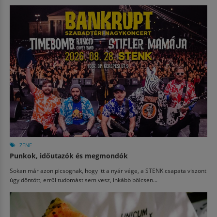
ZENE
Punkok, időutazók és megmondók
Sokan már azon picsognak, hogy itt a nyár vége, a STENK csapata viszont
úgy döntött, erről tudomást sem vesz, inkább bölcsen...