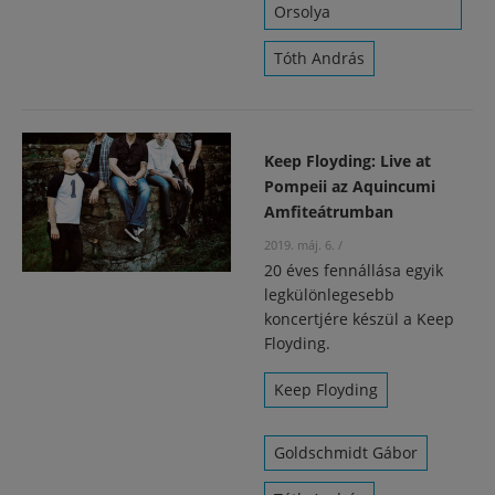
Orsolya
Tóth András
Keep Floyding: Live at
Pompeii az Aquincumi
Amfiteátrumban
2019. máj. 6.
/
20 éves fennállása egyik
legkülönlegesebb
koncertjére készül a Keep
Floyding.
Keep Floyding
Goldschmidt Gábor