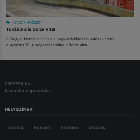
KÉPZŐMŰVÉSZET
Továbbra is Dolce Vita!
A Magyar Nemzeti Galéria a nagy érdeklődésre való tekintettel
augusztus 30-ig meghosszabbítja
a
Dolce vita....
CSEPPEK.hu
A mindennapi média
HELYSZÍNEK
színház
koncert
étterem
oktatás