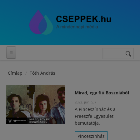
Ugrás a tartalomra
Keresés
Keresés
űrlap
Címlap
Tóth András
Mirad, egy fiú Boszniából
2022. jún. 5.
/
A Pinceszínház és a
Freeszfe Egyesület
bemutatója.
Pinceszínház