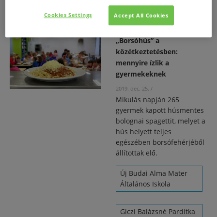
Cookies Settings
Accept All Cookies
„Borsóhús” a
közétkeztetésben:
mennyire ízlik a
gyermekeknek
2019. dec. 25.
/
Mikulás napján 265
gyermek kapott húsmentes
bolognai spagettit, melyet a
hús helyett teljes
egészében borsófehérjéből
állítottak elő.
Új Budai Alma Mater
Általános Iskola
Giczi Balázsné Parditka