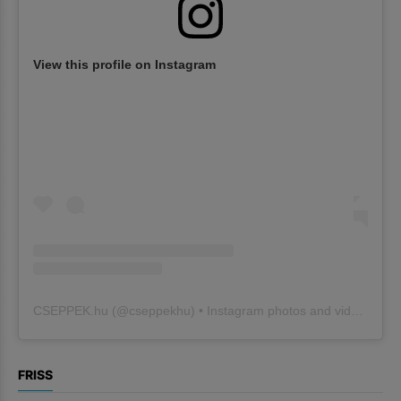
View this profile on Instagram
CSEPPEK.hu
(@
cseppekhu
) • Instagram photos and videos
FRISS