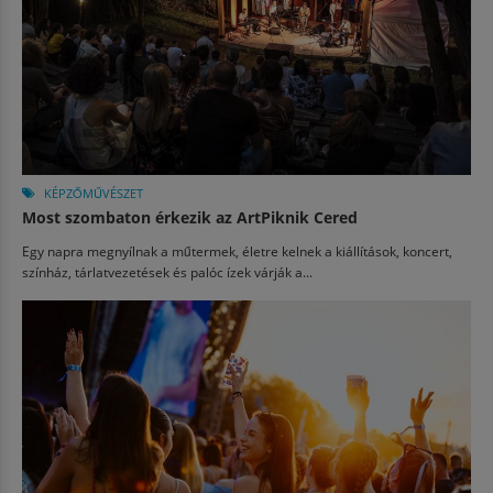
KÉPZŐMŰVÉSZET
Most szombaton érkezik az ArtPiknik Cered
Egy napra megnyílnak a műtermek, életre kelnek a kiállítások, koncert,
színház, tárlatvezetések és palóc ízek várják a...