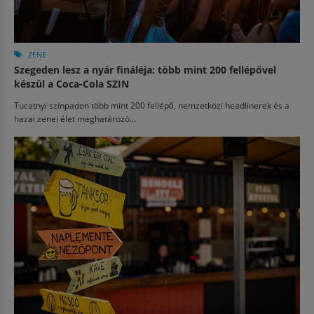
ZENE
Szegeden lesz a nyár fináléja: több mint 200 fellépővel
készül a Coca-Cola SZIN
Tucatnyi színpadon több mint 200 fellépő, nemzetközi headlinerek és a
hazai zenei élet meghatározó...