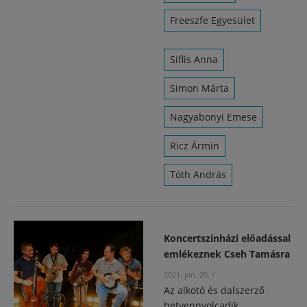
Freeszfe Egyesület
Siflis Anna
Simon Márta
Nagyabonyi Emese
Ricz Ármin
Tóth András
Koncertszínházi előadással
emlékeznek Cseh Tamásra
2021. jan. 20.
/
Az alkotó és dalszerző
hetvennyolcadik