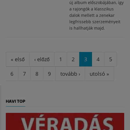
új album előszobájában, így
a rajongók a klasszikus
dalok mellett a zenekar
legfrissebb szerzeményeit
is hallhatják majd.
Oldalak
« első
‹ előző
1
2
3
4
5
6
7
8
9
tovább ›
utolsó »
HAVI TOP