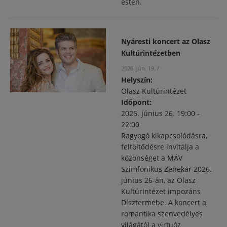
estén.
Nyáresti koncert az Olasz
Kultúrintézetben
2026. jún. 19.
/
Helyszín:
Olasz Kultúrintézet
Időpont:
2026. június 26.
19:00
-
22:00
Ragyogó kikapcsolódásra,
feltöltődésre invitálja a
közönséget a MÁV
Szimfonikus Zenekar 2026.
június 26-án, az Olasz
Kultúrintézet impozáns
Dísztermébe. A koncert a
romantika szenvedélyes
világától a virtuóz