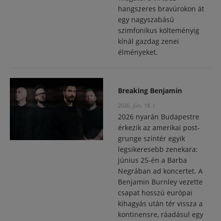
hangszeres bravúrokon át
egy nagyszabású
szimfonikus költeményig
kínál gazdag zenei
élményeket.
Breaking Benjamin
2026. jún. 18.
/
2026 nyarán Budapestre
érkezik az amerikai post-
grunge színtér egyik
legsikeresebb zenekara:
június 25-én a Barba
Negrában ad koncertet. A
Benjamin Burnley vezette
csapat hosszú európai
kihagyás után tér vissza a
kontinensre, ráadásul egy