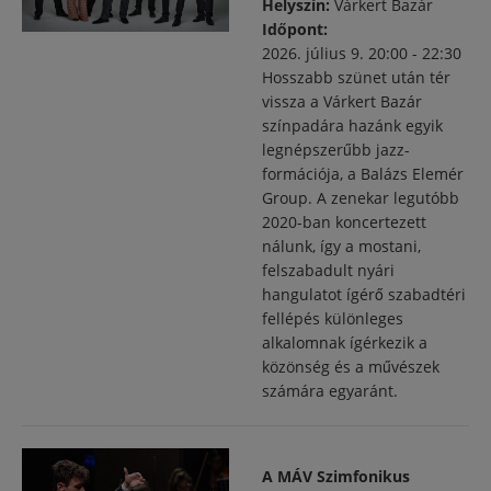
Helyszín:
Várkert Bazár
Időpont:
2026. július 9.
20:00
-
22:30
Hosszabb szünet után tér
vissza a Várkert Bazár
színpadára hazánk egyik
legnépszerűbb jazz-
formációja, a Balázs Elemér
Group. A zenekar legutóbb
2020-ban koncertezett
nálunk, így a mostani,
felszabadult nyári
hangulatot ígérő szabadtéri
fellépés különleges
alkalomnak ígérkezik a
közönség és a művészek
számára egyaránt.
A MÁV Szimfonikus