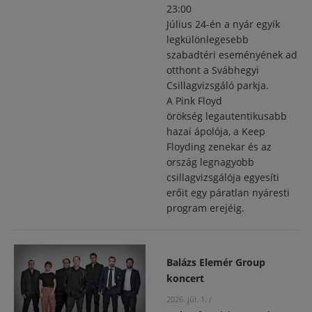
23:00
Július 24-én a nyár egyik
legkülönlegesebb
szabadtéri eseményének ad
otthont a Svábhegyi
Csillagvizsgáló parkja.
A Pink Floyd
örökség legautentikusabb
hazai ápolója, a Keep
Floyding zenekar és az
ország legnagyobb
csillagvizsgálója egyesíti
erőit egy páratlan nyáresti
program erejéig.
Balázs Elemér Group
koncert
2026. júl. 1.
/