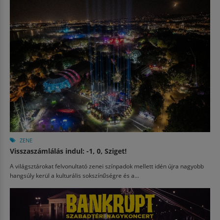
ZENE
Visszaszámlálás indul: -1, 0, Sziget!
A világsztárokat felvonultató zenei színpadok mellett idén újra nagyobb
hangsúly kerül a kulturális sokszínűségre és a...