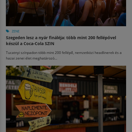
ZENE
Szegeden lesz a nyár fináléja: több mint 200 fellépővel
készül a Coca-Cola SZIN
Tucatnyi színpadon több mint 200 fellépő, nemzetközi headlinerek és a
hazai zenei élet meghatározó...