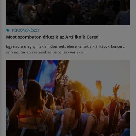
KÉPZŐMŰVÉSZET
Most szombaton érkezik az ArtPiknik Cered
Egy napra megnyílnak a műtermek, életre kelnek a kiállítások, koncert,
színház, tárlatvezetések és palóc ízek várják a...