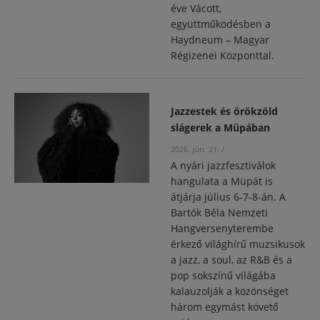
éve Vácott,
együttműködésben a
Haydneum – Magyar
Régizenei Központtal.
Jazzestek és örökzöld
slágerek a Müpában
2026. jún. 21.
/
A nyári jazzfesztiválok
hangulata a Müpát is
átjárja július 6-7-8-án. A
Bartók Béla Nemzeti
Hangversenyterembe
érkező világhírű muzsikusok
a jazz, a soul, az R&B és a
pop sokszínű világába
kalauzolják a közönséget
három egymást követő