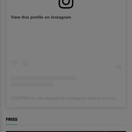
View this profile on Instagram
CSEPPEK.hu
(@
cseppekhu
) • Instagram photos and videos
FRISS