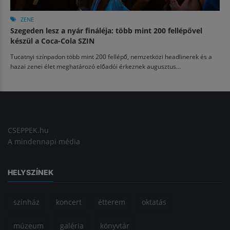
ZENE
Szegeden lesz a nyár fináléja: több mint 200 fellépővel
készül a Coca-Cola SZIN
Tucatnyi színpadon több mint 200 fellépő, nemzetközi headlinerek és a
hazai zenei élet meghatározó előadói érkeznek augusztus...
CSEPPEK.hu
A mindennapi média
HELYSZÍNEK
színház
koncert
étterem
oktatás
múzeum
galéria
könyvtár