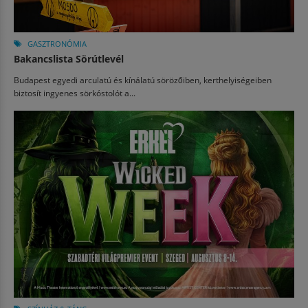
GASZTRONÓMIA
Bakancslista Sörútlevél
Budapest egyedi arculatú és kínálatú sörözőiben, kerthelyiségeiben
biztosít ingyenes sörkóstolót a...