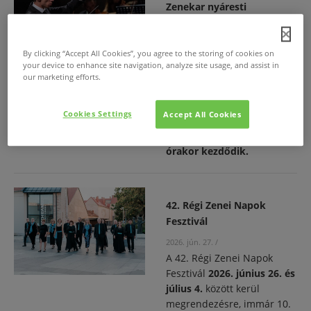
Zenekar nyáresti
hangversenyei
2026. jún. 28.
/
By clicking “Accept All Cookies”, you agree to the storing of cookies on
1., A MÁV Szimfonikus
your device to enhance site navigation, analyze site usage, and assist in
Zenekar nyáresti
our marketing efforts.
hangversenysorozatának
utolsó előadása az Olasz
Cookies Settings
Accept All Cookies
Kultúrintézet Dísztermében,
2026. július 3-án, 19:00
órakor kezdődik.
42. Régi Zenei Napok
Fesztivál
2026. jún. 27.
/
A 42. Régi Zenei Napok
Fesztivál
2026. június 26. és
július 4.
között kerül
megrendezésre, immár 10.