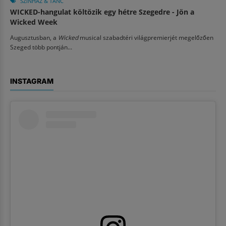
SZÍNHÁZ & TÁNC
WICKED-hangulat költözik egy hétre Szegedre - Jön a
Wicked Week
Augusztusban, a
Wicked
musical szabadtéri világpremierjét megelőzően
Szeged több pontján...
INSTAGRAM