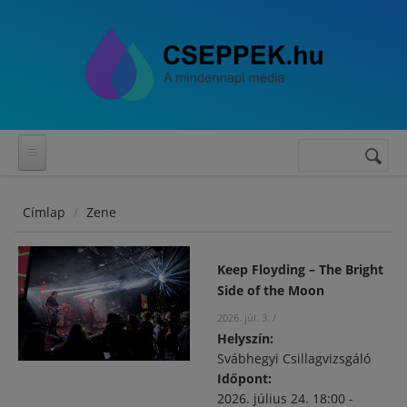
Ugrás a tartalomra
Keresés
Keresés
űrlap
Címlap
Zene
Keep Floyding – The Bright
Side of the Moon
2026. júl. 3.
/
Helyszín:
Svábhegyi Csillagvizsgáló
Időpont:
2026. július 24.
18:00
-