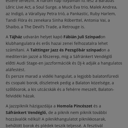
estére tervezni. A három nap folyamán itt lesz a Barabás
Lőric Live Act, a Soul Surge, a Muck Éva trio, Malek Andrea,
az Indigó, a Várallyay Petra trió, a Pankastic, Ruby Harlem,
Tandi Flóra és zenekara Sinha Róberttel, Antonia Vai, a
Shaibo, a The Devil’s Trade, a Retrouge is.
A
Tájház
udvarán helyet kapó
Fábián Juli Színpad
on
klubhangulatra és erős hazai zenei felhozatalra lehet
számítani. A
Taittinger Jazz és Pezsgőbár színpad
on a
mediterrán jazzé a főszerep, míg a Sáfránkert Vendéglő
előtti Audi Stage-en jazzformációk és DJ-k adják a hangulatos
aláfestést.
És persze marad a vidéki hangulat, a legjobb balatonfüredi
és csopaki borok, díszletnek pedig a Balaton közelsége, a
szőlősorok, a kis utcácskák és a fehérre meszelt, Balaton-
felvidéki házak.
A Jazzpiknik házigazdája a
Homola Pincészet
és a
Sáfránkert Vendéglő,
de a piknik nem piknik további
hozzávalók nélkül! A piknikhangulatot piknikkosarak,
behűtött borok és plédek teszik teljessé. A fesztivál