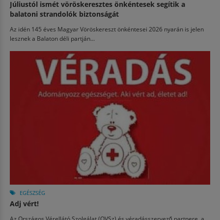
Júliustól ismét vöröskeresztes önkéntesek segítik a
balatoni strandolók biztonságát
Az idén 145 éves Magyar Vöröskereszt önkéntesei 2026 nyarán is jelen
lesznek a Balaton déli partján...
EGÉSZSÉG
Adj vért!
Az Országos Vérellátó Szolgálat (OVSz) és véradásszervező partnere, a