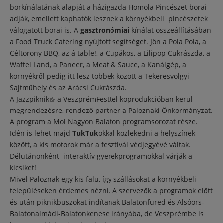
borkínálatának alapját a házigazda Homola Pincészet borai
adják, emellett kaphatók lesznek a környékbeli pincészetek
válogatott borai is. A
gasztronómiai
kínálat összeállításában
a Food Truck Catering nyújtott segítséget. Jön a Pola Pola, a
Céltorony BBQ, az á table!, a Cupákos, a Lilipop Cukrászda, a
Waffel Land, a Paneer, a Meat & Sauce, a Kanálgép, a
környékről pedig itt lesz többek között a Tekeresvölgyi
Sajtműhely és az Arácsi Cukrászda.
A
Jazzpiknik
(külső hivatkozás)
a VeszprémFesttel koprodukcióban kerül
megrendezésre, rendező partner a Paloznaki Önkormányzat.
A program a Mol Nagyon Balaton programsorozat része.
Idén is lehet majd
TukTuk
okkal közlekedni a helyszínek
között, a kis motorok már a fesztivál védjegyévé váltak.
Délutánonként interaktív gyerekprogramokkal várják a
kicsiket!
Mivel Paloznak egy kis falu, így szállásokat a környékbeli
településeken érdemes nézni. A szervezők a programok előtt
és után piknikbuszokat indítanak Balatonfüred és Alsóörs-
Balatonalmádi-Balatonkenese irányába, de Veszprémbe is