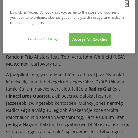
„lányok” is:
Váczi Eszter, Behumi Dóri és
Kozma Orsi
” –
mesélte Geszti Péter a koncertről.
By clicking “Accept All Cookies”, you agree to the storing of cookies on
your device to enhance site navigation, analyze site usage, and assist in
Fábián Juli
szerepe mindig is fontos volt a piknik életében,
our marketing efforts.
Juli része volt és marad a fesztiválnak, az első teltházas
koncertet ő adta. Idén a szervezők koncerttel és színpaddal
Cookies Settings
Accept All Cookies
is emlékeznek az énekesnőre, aki sajnos már nem lehet
köztünk. a nagykoncerten közreműködnek: Zoohacker &
Random Trip Allstars feat. Tóth Vera, John Whitfield (USA),
MC Kemon, Carl Avory (UK).
A Jazzpiknik magyar fellépői idén is a hazai jazz élvonalát
képviselik, fiatal tehetségekkel kiegészülve. Csütörtökön a
Jamie Cullum nagykoncert előtt fellép a
Radics Gigi
és a
Finucci Bros Quartet,
akik Beyonce dalokat hoznak
jazzesebb, swingesebb köntösben. Quincy Jones nemrég
Radics Gigit a világ 10 legjobb énekesnője közé sorolta –
Paloznakon is biztosan varázsolni fog. Jamie Cullum után
pedig a Nagyon Balaton támogatásával DJ Maestro lép majd
színpadra egészen hajnali 1-ig, érdemes lesz tehát egész