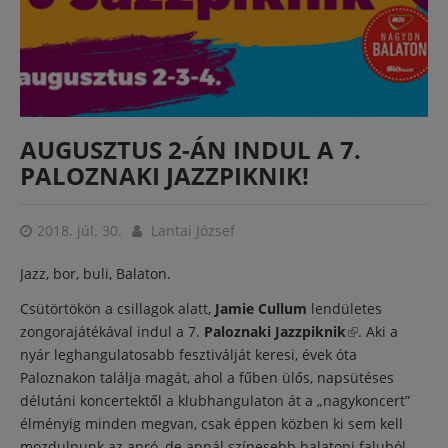
AUGUSZTUS 2-ÁN INDUL A 7.
PALOZNAKI JAZZPIKNIK!
2018. júl. 30.
Lantai József
Jazz, bor, buli, Balaton.
Csütörtökön a csillagok alatt,
Jamie Cullum
lendületes
zongorajátékával indul a 7.
Paloznaki Jazzpiknik
(külső
. Aki a
nyár leghangulatosabb fesztiválját keresi, évek óta
hivatkozás)
Paloznakon találja magát, ahol a fűben ülős, napsütéses
délutáni koncertektől a klubhangulaton át a „nagykoncert”
élményig minden megvan, csak éppen közben ki sem kell
mozdulnunk az apró, de annál színesebb balatoni faluból.