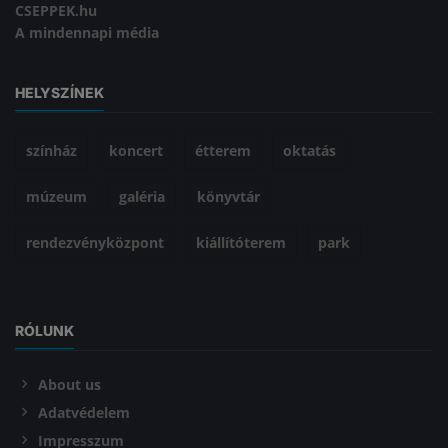
CSEPPEK.hu
A mindennapi média
HELYSZÍNEK
színház
koncert
étterem
oktatás
múzeum
galéria
könyvtár
rendezvényközpont
kiállítóterem
park
RÓLUNK
About us
Adatvédelem
Impresszum