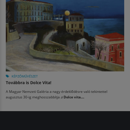
KÉPZŐMŰVÉSZET
Továbbra is Dolce Vita!
A Magyar Nemzeti Galéria a nagy érdeklődésre való tekintettel
augusztus 30-ig meghosszabbítja
a
Dolce vita....