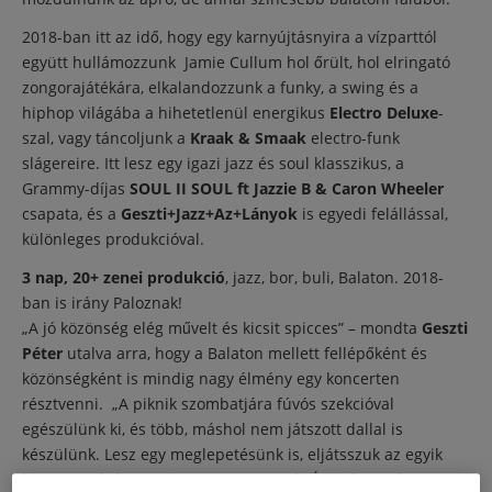
2018-ban itt az idő, hogy egy karnyújtásnyira a vízparttól
együtt hullámozzunk Jamie Cullum hol őrült, hol elringató
zongorajátékára, elkalandozzunk a funky, a swing és a
hiphop világába a hihetetlenül energikus
Electro Deluxe
-
szal, vagy táncoljunk a
Kraak & Smaak
electro-funk
slágereire. Itt lesz egy igazi jazz és soul klasszikus, a
Grammy-díjas
SOUL II SOUL ft Jazzie B & Caron Wheeler
csapata, és a
Geszti+Jazz+Az+Lányok
is egyedi felállással,
különleges produkcióval.
3 nap, 20+ zenei produkció
, jazz, bor, buli, Balaton. 2018-
ban is irány Paloznak!
„A jó közönség elég művelt és kicsit spicces” – mondta
Geszti
Péter
utalva arra, hogy a Balaton mellett fellépőként és
közönségként is mindig nagy élmény egy koncerten
résztvenni. „A piknik szombatjára fúvós szekcióval
egészülünk ki, és több, máshol nem játszott dallal is
készülünk. Lesz egy meglepetésünk is, eljátsszuk az egyik
bossa-novánkat, amit nagyon szeretek. És itt lesznek a