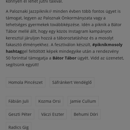
könnyen el lehet jutni taxival.
A
Paloznaki Jazzpiknik
(külső hivatkozás)
minden évben több fontos ügyet is
támogat, legyen az Paloznak Önkormányzata vagy a
tehetséges gyermekek továbbképzése. Idén a piknik a Bátor
Tábor mellé állt, hogy egy közös Instagram kampányon
keresztül járuljon hozzá a táboroztatáshoz és a mosolyt
fakasztó élményekhez. A fesztiválon készült,
#piknikmosoly
hashtag
gel feltöltött képek mindegyike után a rendezvény
50 forinttal támogatja a
Bátor Tábor
ügyét. Vidd az üzenetet,
segítsünk együtt!
Homola Pincészet
Sáfránkert Vendéglő
Fábián Juli
Kozma Orsi
Jamie Cullum
Geszti Péter
Váczi Eszter
Behumi Dóri
Radics Gig