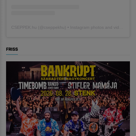
CSEPPEK.hu
(@
cseppekhu
) • Instagram photos and videos
FRISS