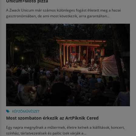
Unicum+Moto pizza
A Zwack Unicum már számos különleges fogást ihletett meg a hazai
gasztronómiában, de ami most következik, arra garantáltan...
KÉPZŐMŰVÉSZET
Most szombaton érkezik az ArtPiknik Cered
Egy napra megnyílnak a műtermek, életre kelnek a kiállítások, koncert,
színház, tárlatvezetések és palóc ízek várják a...