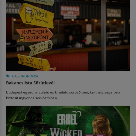
GASZTRONÓMIA
Bakancslista Sörútlevél
Budapest egyedi arculatú és kínálatú sörözőiben, kerthelyiségeiben
biztosít ingyenes sörkóstolót a...