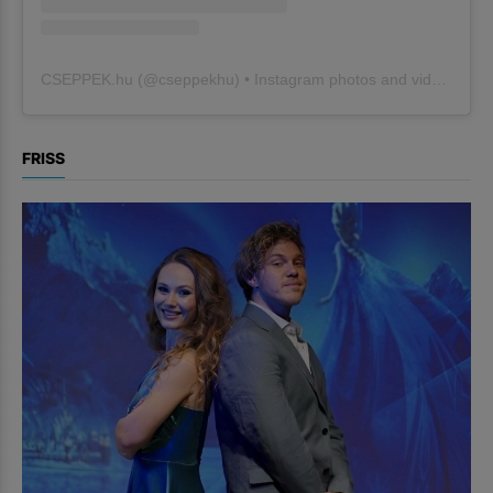
CSEPPEK.hu
(@
cseppekhu
) • Instagram photos and videos
FRISS