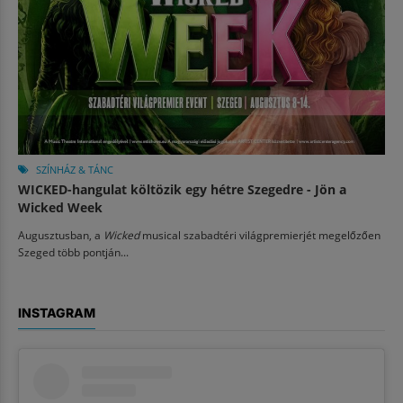
SZÍNHÁZ & TÁNC
WICKED-hangulat költözik egy hétre Szegedre - Jön a
Wicked Week
Augusztusban, a
Wicked
musical szabadtéri világpremierjét megelőzően
Szeged több pontján...
INSTAGRAM