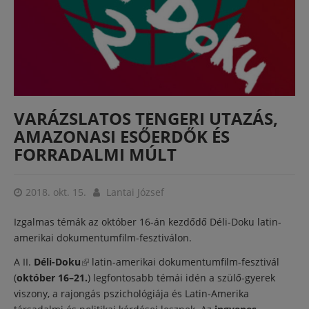
VARÁZSLATOS TENGERI UTAZÁS,
AMAZONASI ESŐERDŐK ÉS
FORRADALMI MÚLT
2018. okt. 15.
Lantai József
Izgalmas témák az október 16-án kezdődő Déli-Doku latin-
amerikai dokumentumfilm-fesztiválon.
A II.
Déli-Doku
(külső hivatkozás)
latin-amerikai dokumentumfilm-fesztivál
(
október 16–21.
) legfontosabb témái idén a szülő-gyerek
viszony, a rajongás pszichológiája és Latin-Amerika