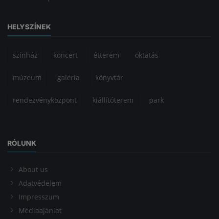
HELYSZÍNEK
színház
koncert
étterem
oktatás
múzeum
galéria
könyvtár
rendezvényközpont
kiállítóterem
park
RÓLUNK
About us
Adatvédelem
Impresszum
Médiaajánlat