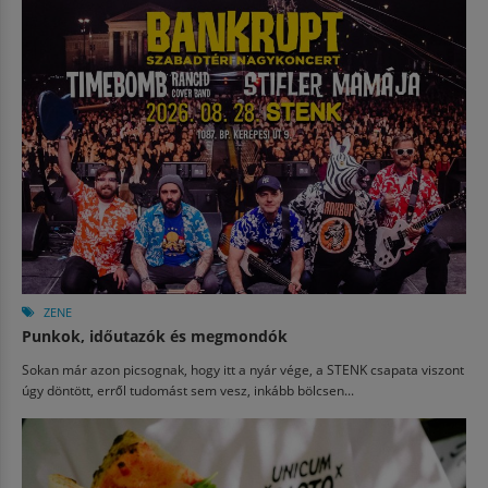
ZENE
Punkok, időutazók és megmondók
Sokan már azon picsognak, hogy itt a nyár vége, a STENK csapata viszont
úgy döntött, erről tudomást sem vesz, inkább bölcsen...