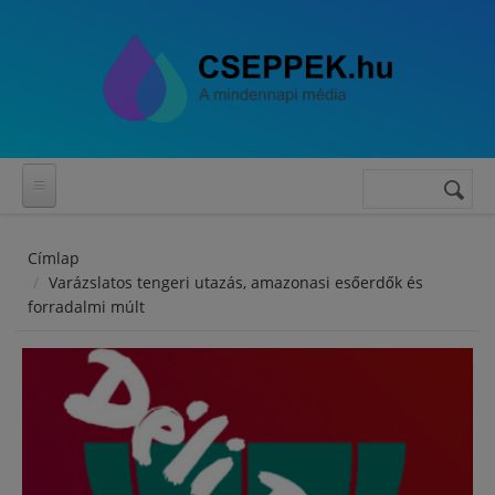
Ugrás a tartalomra
Keresés
Keresés
űrlap
Címlap
Varázslatos tengeri utazás, amazonasi esőerdők és
forradalmi múlt