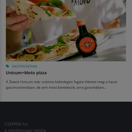
GASZTRONÓMIA
Unicum+Moto pizza
A Zwack Unicum már számos különleges fogást ihletett meg a hazai
gasztronómiában, de ami most következik, arra garantáltan...
CSEPPEK.hu
A mindennapi média