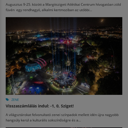
Augusztus 9-25. között a Margitszigeti Atlétikai Centrum hívogatóan zöld
füvén egy rendhagyó, alkalmi kertmoziban az utóbbi...
ZENE
Visszaszámlálás indul: -1, 0, Sziget!
A világsztárokat felvonultató zenei színpadok mellett idén újra nagyobb
hangsúly kerül a kulturális sokszínűségre és a...