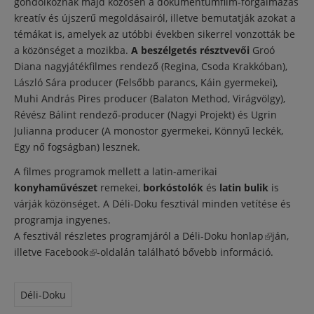
gondolkoznak majd közösen a dokumentumfilm-forgalmazás
kreatív és újszerű megoldásairól, illetve bemutatják azokat a
témákat is, amelyek az utóbbi években sikerrel vonzották be
a közönséget a mozikba.
A beszélgetés résztvevői
Groó
Diana nagyjátékfilmes rendező (Regina, Csoda Krakkóban),
László Sára producer (Felsőbb parancs, Káin gyermekei),
Muhi András Pires producer (Balaton Method, Virágvölgy),
Révész Bálint rendező-producer (Nagyi Projekt) és Ugrin
Julianna producer (A monostor gyermekei, Könnyű leckék,
Egy nő fogságban) lesznek.
A filmes programok mellett a latin-amerikai
konyhaművészet
remekei,
borkóstolók
és
latin bulik
is
várják közönséget. A Déli-Doku fesztivál minden vetítése és
programja ingyenes.
A fesztivál részletes programjáról a
Déli-Doku honlap
(külső
ján,
illetve
Facebook
(külső hivatkozás)
-oldalán található bővebb információ.
hivatkozás
Déli-Doku