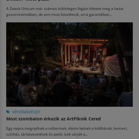
A Zwack Unicum már számos különleges fogást ihletett meg a hazai
gasztronómiában, de ami most következik, arra garantáltan...
KÉPZŐMŰVÉSZET
Most szombaton érkezik az ArtPiknik Cered
Egy napra megnyílnak a műtermek, életre kelnek a kiállítások, koncert,
színház, tárlatvezetések és palóc ízek várják a...