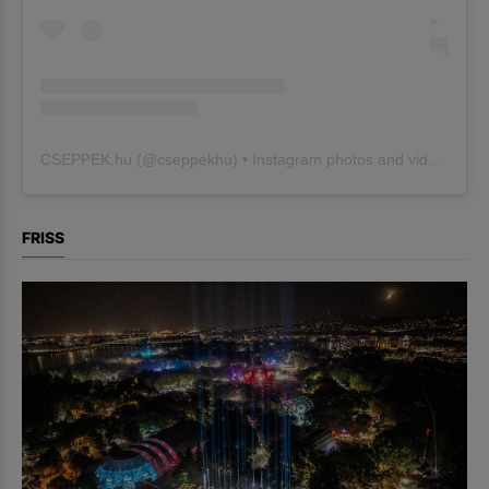
CSEPPEK.hu
(@
cseppekhu
) • Instagram photos and videos
FRISS