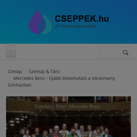
Ugrás a tartalomra
Keresés
Keresés
űrlap
Címlap
Színház & Tánc
Mercedes Benz - Újabb ősbemutató a Vörösmarty
Színházban