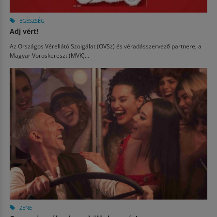
EGÉSZSÉG
Adj vért!
Az Országos Vérellátó Szolgálat (OVSz) és véradásszervező partnere, a
Magyar Vöröskereszt (MVK)...
ZENE