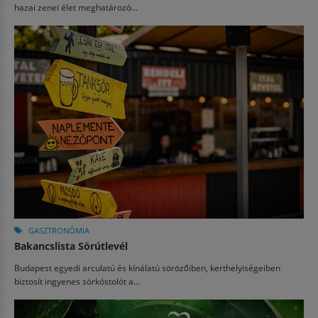
hazai zenei élet meghatározó...
GASZTRONÓMIA
Bakancslista Sörútlevél
Budapest egyedi arculatú és kínálatú sörözőiben, kerthelyiségeiben
biztosít ingyenes sörkóstolót a...