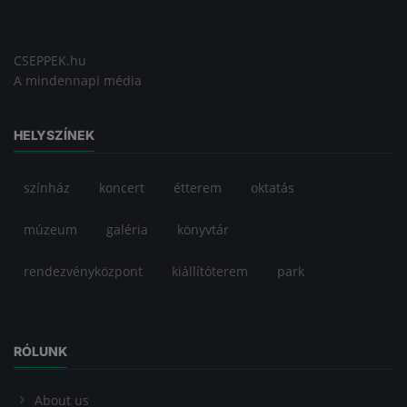
CSEPPEK.hu
A mindennapi média
HELYSZÍNEK
színház
koncert
étterem
oktatás
múzeum
galéria
könyvtár
rendezvényközpont
kiállítóterem
park
RÓLUNK
About us