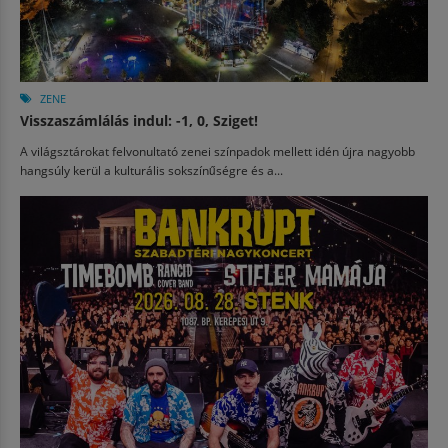
ZENE
Visszaszámlálás indul: -1, 0, Sziget!
A világsztárokat felvonultató zenei színpadok mellett idén újra nagyobb
hangsúly kerül a kulturális sokszínűségre és a...