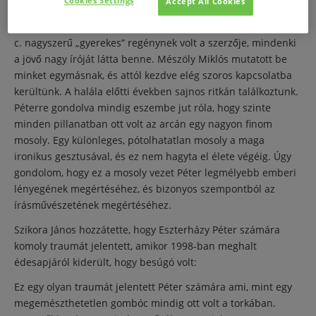
Cookies Settings
Accept All Cookies
jöttem ki a főiskoláról, ő pedig egy fiatal, első kötetes,
meglehetősen szűk körben ismert író volt. Fancsikó és Pinta
c. nagyszerű „gyerekes” regénynek volt a szerzője, mindenki
a jövő nagy íróját látta benne. Mészöly Miklós mutatott be
minket egymásnak, és attól kezdve elég szoros kapcsolatba
kerültünk. A halála előtti években sajnos ritkán találkoztunk.
Péterre gondolva mindig eszembe jut róla, hogy szinte
minden pillanatban ott volt az arcán egy nagyon finom
mosoly. Egy különleges, pótolhatatlan mosoly a maga
ironikus gesztusával, és ez nem hagyta el élete végéig. Úgy
gondolom, hogy ez a mosoly vezet Péter legmélyebb emberi
lényegének megértéséhez, és bizonyos szempontból az
írásművészetének megértéséhez.
Szikora János hozzátette, hogy Eszterházy Péter számára
komoly traumát jelentett, amikor 1998-ban meghalt
édesapjáról kiderült, hogy besúgó volt:
Ez egy olyan traumát jelentett Péter számára ami, mint egy
megemészthetetlen gombóc mindig ott volt a torkában.