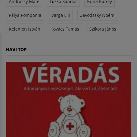
Andrássy Máté
Tűzkő Sándor
Kuna Károly
Pálya Pompónia
Varga Lili
Závodszky Noémi
Kelemen István
Kovács Tamás
Szikora János
HAVI TOP