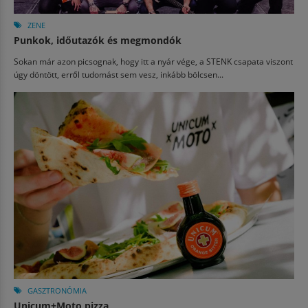
ZENE
Punkok, időutazók és megmondók
Sokan már azon picsognak, hogy itt a nyár vége, a STENK csapata viszont
úgy döntött, erről tudomást sem vesz, inkább bölcsen...
GASZTRONÓMIA
Unicum+Moto pizza