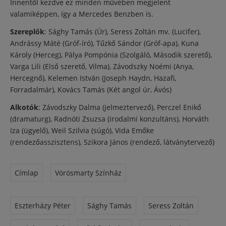
Innentől kezdve ez minden művében megjelent
valamiképpen, így a Mercedes Benzben is.
Szereplők
: Sághy Tamás (Úr), Seress Zoltán mv. (Lucifer),
Andrássy Máté (Gróf-író), Tűzkő Sándor (Gróf-apa), Kuna
Károly (Herceg), Pálya Pompónia (Szolgáló, Második szerető),
Varga Lili (Első szerető, Vilma), Závodszky Noémi (Anya,
Hercegnő), Kelemen István (Joseph Haydn, Hazafi,
Forradalmár), Kovács Tamás (Két angol úr, Ávós)
Alkotók
: Závodszky Dalma (jelmeztervező), Perczel Enikő
(dramaturg), Radnóti Zsuzsa (irodalmi konzultáns), Horváth
Iza (ügyelő), Weil Szilvia (súgó), Vida Emőke
(rendezőasszisztens), Szikora János (rendező, látványtervező)
Címlap
Vörösmarty Színház
Eszterházy Péter
Sághy Tamás
Seress Zoltán