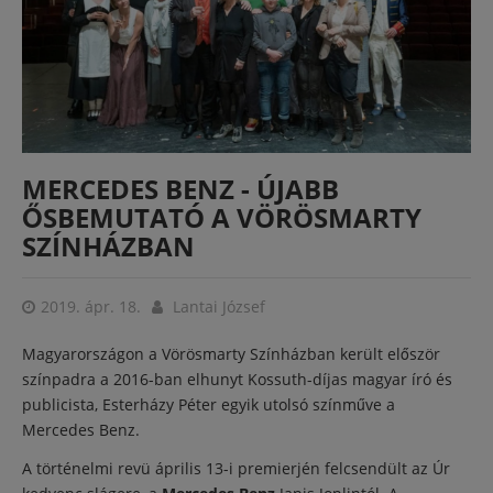
MERCEDES BENZ - ÚJABB
ŐSBEMUTATÓ A VÖRÖSMARTY
SZÍNHÁZBAN
2019. ápr. 18.
Lantai József
Magyarországon a Vörösmarty Színházban került először
színpadra a 2016-ban elhunyt Kossuth-díjas magyar író és
publicista, Esterházy Péter egyik utolsó színműve a
Mercedes Benz.
A történelmi revü április 13-i premierjén felcsendült az Úr