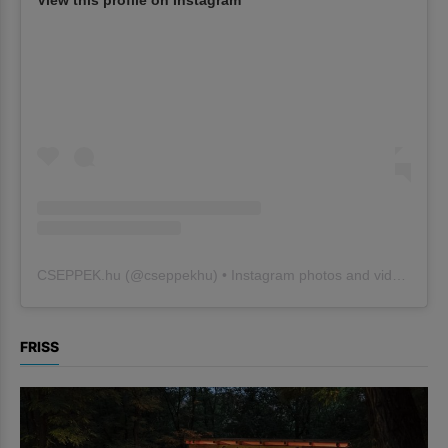
View this profile on Instagram
CSEPPEK.hu
(@
cseppekhu
) • Instagram photos and videos
FRISS