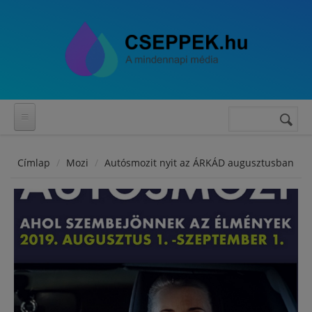
Ugrás a tartalomra
Keresés
Keresés
űrlap
Címlap
Mozi
Autósmozit nyit az ÁRKÁD augusztusban