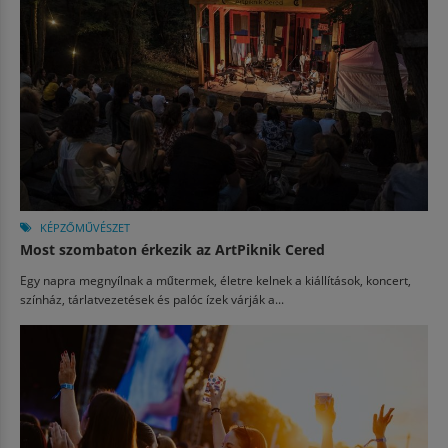
KÉPZŐMŰVÉSZET
Most szombaton érkezik az ArtPiknik Cered
Egy napra megnyílnak a műtermek, életre kelnek a kiállítások, koncert,
színház, tárlatvezetések és palóc ízek várják a...