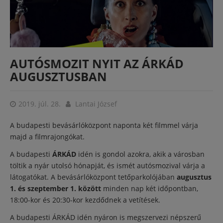
AUTÓSMOZIT NYIT AZ ÁRKÁD
AUGUSZTUSBAN
2019. júl. 28.
Lantai József
A budapesti bevásárlóközpont naponta két filmmel várja
majd a filmrajongókat.
A budapesti
ÁRKÁD
idén is gondol azokra, akik a városban
töltik a nyár utolsó hónapját, és ismét autósmozival várja a
látogatókat. A bevásárlóközpont tetőparkolójában
augusztus
1. és szeptember 1. között
minden nap két időpontban,
18:00-kor és 20:30-kor kezdődnek a vetítések.
A budapesti ÁRKÁD idén nyáron is megszervezi népszerű