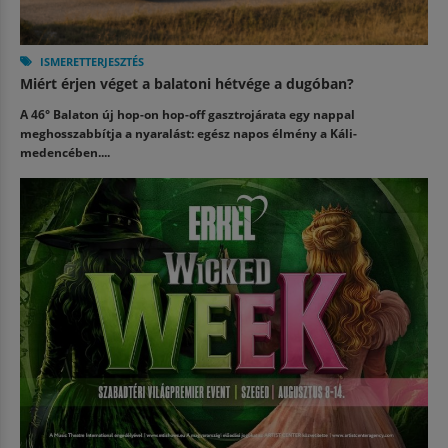
ISMERETTERJESZTÉS
Miért érjen véget a balatoni hétvége a dugóban?
A 46° Balaton új hop-on hop-off gasztrojárata egy nappal
meghosszabbítja a nyaralást: egész napos élmény a Káli-
medencében....