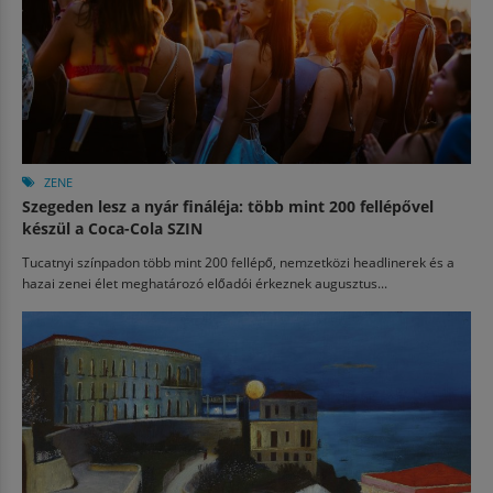
ZENE
Szegeden lesz a nyár fináléja: több mint 200 fellépővel
készül a Coca-Cola SZIN
Tucatnyi színpadon több mint 200 fellépő, nemzetközi headlinerek és a
hazai zenei élet meghatározó előadói érkeznek augusztus...