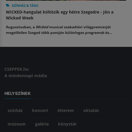
SZÍNHÁZ & TÁNC
WICKED-hangulat költözik egy hétre Szegedre - Jön a
Wicked Week
Augusztusban, a
Wicked
musical szabadtéri világpremierjét
megelőzően Szeged több pontján különleges programok és...
CSEPPEK.hu
A mindennapi média
HELYSZÍNEK
színház
koncert
étterem
oktatás
múzeum
galéria
könyvtár