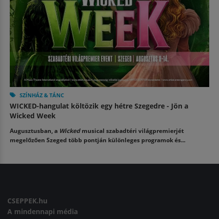
SZÍNHÁZ & TÁNC
WICKED-hangulat költözik egy hétre Szegedre - Jön a
Wicked Week
Augusztusban, a
Wicked
musical szabadtéri világpremierjét
megelőzően Szeged több pontján különleges programok és...
CSEPPEK.hu
A mindennapi média