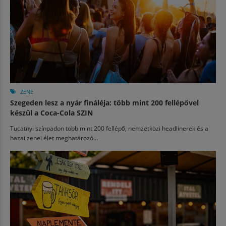
ZENE
Szegeden lesz a nyár fináléja: több mint 200 fellépővel
készül a Coca-Cola SZIN
Tucatnyi színpadon több mint 200 fellépő, nemzetközi headlinerek és a
hazai zenei élet meghatározó...