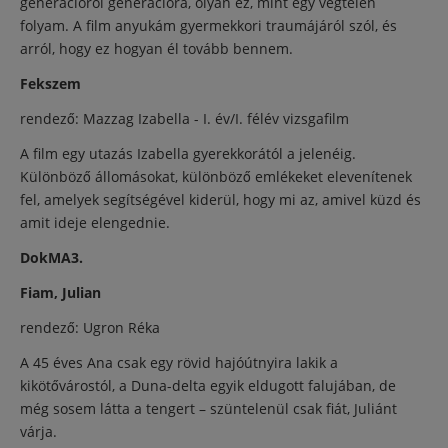
generációról generációra, olyan ez, mint egy végtelen
folyam. A film anyukám gyermekkori traumájáról szól, és
arról, hogy ez hogyan él tovább bennem.
Fekszem
rendező: Mazzag Izabella - I. év/I. félév vizsgafilm
A film egy utazás Izabella gyerekkorától a jelenéig.
Különböző állomásokat, különböző emlékeket elevenítenek
fel, amelyek segítségével kiderül, hogy mi az, amivel küzd és
amit ideje elengednie.
DokMA3.
Fiam, Julian
rendező: Ugron Réka
A 45 éves Ana csak egy rövid hajóútnyira lakik a
kikötővárostól, a Duna-delta egyik eldugott falujában, de
még sosem látta a tengert – szüntelenül csak fiát, Juliánt
várja.