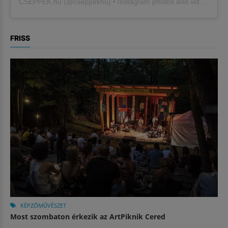
CSEPPEK.hu
(@
cseppekhu
) • Instagram photos and videos
FRISS
KÉPZŐMŰVÉSZET
Most szombaton érkezik az ArtPiknik Cered