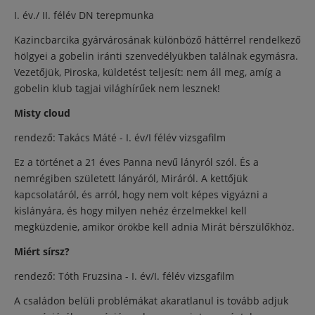
I. év./ II. félév DN terepmunka
Kazincbarcika gyárvárosának különböző háttérrel rendelkező
hölgyei a gobelin iránti szenvedélyükben találnak egymásra.
Vezetőjük, Piroska, küldetést teljesít: nem áll meg, amíg a
gobelin klub tagjai világhírűek nem lesznek!
Misty cloud
rendező: Takács Máté - I. év/I félév vizsgafilm
Ez a történet a 21 éves Panna nevű lányról szól. És a
nemrégiben született lányáról, Miráról. A kettőjük
kapcsolatáról, és arról, hogy nem volt képes vigyázni a
kislányára, és hogy milyen nehéz érzelmekkel kell
megküzdenie, amikor örökbe kell adnia Mirát bérszülőkhöz.
Miért sírsz?
rendező: Tóth Fruzsina - I. év/I. félév vizsgafilm
A családon belüli problémákat akaratlanul is tovább adjuk