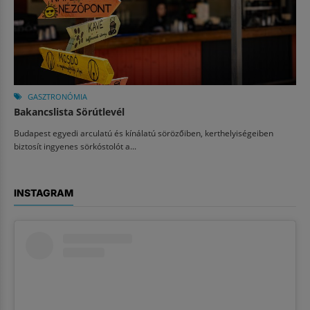
GASZTRONÓMIA
Bakancslista Sörútlevél
Budapest egyedi arculatú és kínálatú sörözőiben, kerthelyiségeiben
biztosít ingyenes sörkóstolót a...
INSTAGRAM