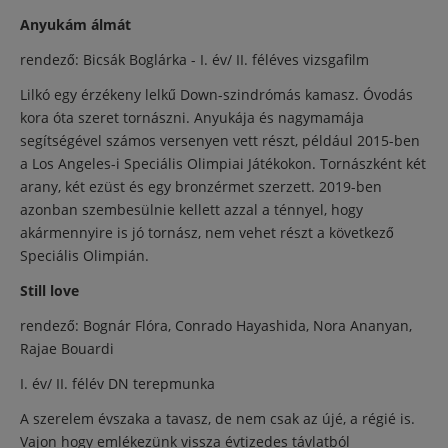
Anyukám álmát
rendező: Bicsák Boglárka - I. év/ II. féléves vizsgafilm
Lilkó egy érzékeny lelkű Down-szindrómás kamasz. Óvodás
kora óta szeret tornászni. Anyukája és nagymamája
segítségével számos versenyen vett részt, például 2015-ben
a Los Angeles-i Speciális Olimpiai Játékokon. Tornászként két
arany, két ezüst és egy bronzérmet szerzett. 2019-ben
azonban szembesülnie kellett azzal a ténnyel, hogy
akármennyire is jó tornász, nem vehet részt a következő
Speciális Olimpián.
Still love
rendező: Bognár Flóra, Conrado Hayashida, Nora Ananyan,
Rajae Bouardi
I. év/ II. félév DN terepmunka
A szerelem évszaka a tavasz, de nem csak az újé, a régié is.
Vajon hogy emlékezünk vissza évtizedes távlatból