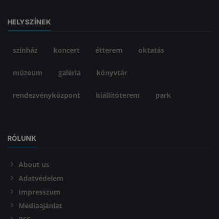
HELYSZÍNEK
színház
koncert
étterem
oktatás
múzeum
galéria
könyvtár
rendezvényközpont
kiállítóterem
park
RÓLUNK
About us
Adatvédelem
Impresszum
Médiaajánlat