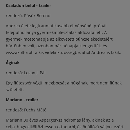
Családon belül - trailer
rendező: Püsök Botond
Andrea élete legtraumatikusabb élményéből próbál
felépülni: lánya gyermekmolesztálás áldozata lett. A
gyermek mostohaapja az elkövetett bűncselekedeteiért
börtönben volt, azonban pár hónapja kiengedték, és
visszaköltözött a kis vidéki közösségbe, ahol Andrea is lakik.
Áginak
rendező: Losonci Pál
Egy fiútestvér végül megbocsát a húgának, mert nem fiúnak
született.
Mariann - trailer
rendező: Fuchs Máté
Mariann 30 éves Asperger-szindrómás lány, akinek az a
célja, hogy elköltözhessen otthonról, és önállóvá váljon, ezért