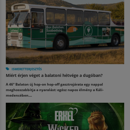
ISMERETTERJESZTÉS
Miért érjen véget a balatoni hétvége a dugóban?
A 46° Balaton új hop-on hop-off gasztrojárata egy nappal
meghosszabbítja a nyaralást: egész napos élmény a Káli-
medencében....