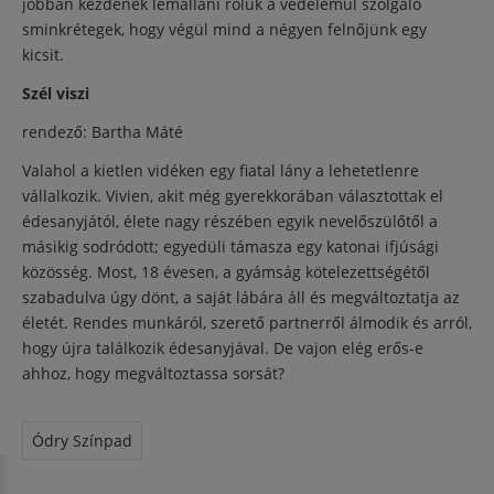
jobban kezdenek lemállani róluk a védelemül szolgáló
sminkrétegek, hogy végül mind a négyen felnőjünk egy
kicsit.
Szél viszi
rendező: Bartha Máté
Valahol a kietlen vidéken egy fiatal lány a lehetetlenre
vállalkozik. Vivien, akit még gyerekkorában választottak el
édesanyjától, élete nagy részében egyik nevelőszülőtől a
másikig sodródott; egyedüli támasza egy katonai ifjúsági
közösség. Most, 18 évesen, a gyámság kötelezettségétől
szabadulva úgy dönt, a saját lábára áll és megváltoztatja az
életét. Rendes munkáról, szerető partnerről álmodik és arról,
hogy újra találkozik édesanyjával. De vajon elég erős-e
ahhoz, hogy megváltoztassa sorsát?
Ódry Színpad