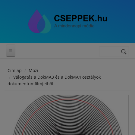
Ugrás a tartalomra
Keresés
Keresés
űrlap
Címlap
Mozi
Válogatás a DokMA3 és a DokMA4 osztályok
dokumentumfilmjeiből