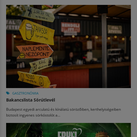
GASZTRONÓMIA
Bakancslista Sörútlevél
Budapest egyedi arculatú és kínálatú sörözőiben, kerthelyiségeiben
biztosít ingyenes sörkóstolót a...