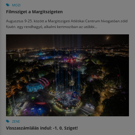
MOZI
Filmsziget a Margitszigeten
Augusztus 9-25. között a Margitszigeti Atlétikai Centrum hívogatóan zöld
füvén egy rendhagyó, alkalmi kertmoziban az utóbbi...
ZENE
Visszaszámlálás indul: -1, 0, Sziget!