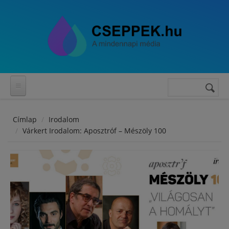
Ugrás a tartalomra
Keresés
Keresés
űrlap
Címlap
Irodalom
Várkert Irodalom: Aposztróf – Mészöly 100