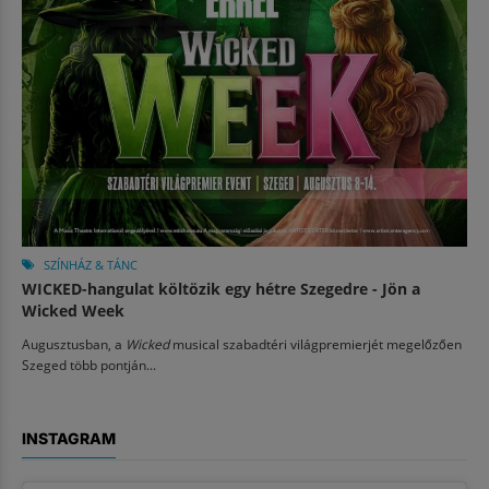
SZÍNHÁZ & TÁNC
WICKED-hangulat költözik egy hétre Szegedre - Jön a
Wicked Week
Augusztusban, a
Wicked
musical szabadtéri világpremierjét megelőzően
Szeged több pontján...
INSTAGRAM