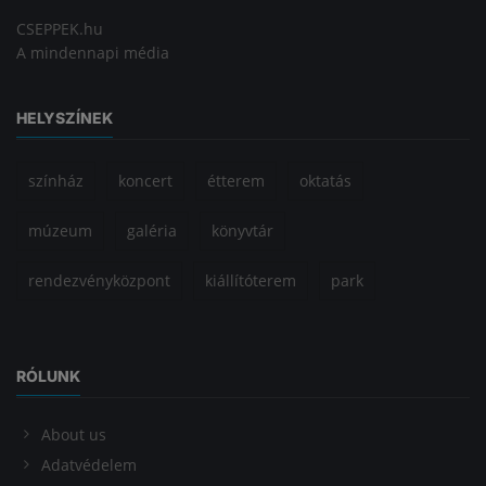
CSEPPEK.hu
A mindennapi média
HELYSZÍNEK
színház
koncert
étterem
oktatás
múzeum
galéria
könyvtár
rendezvényközpont
kiállítóterem
park
RÓLUNK
About us
Adatvédelem