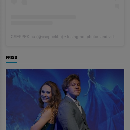
CSEPPEK.hu
(@
cseppekhu
) • Instagram photos and videos
FRISS