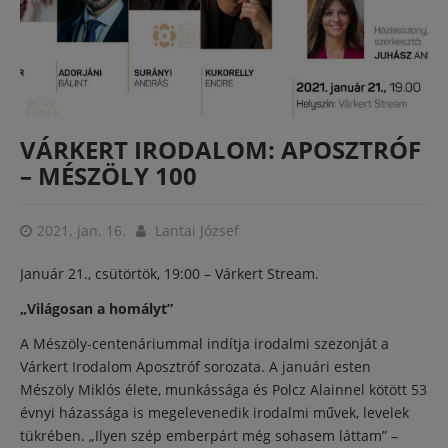
VÁRKERT IRODALOM: APOSZTRÓF
– MÉSZÖLY 100
2021. jan. 16.
Lantai József
Január 21., csütörtök, 19:00 – Várkert Stream.
„Világosan a homályt”
A Mészöly-centenáriummal indítja irodalmi szezonját a
Várkert Irodalom Aposztróf sorozata. A januári esten
Mészöly Miklós élete, munkássága és Polcz Alainnel kötött 53
évnyi házassága is megelevenedik irodalmi művek, levelek
tükrében. „Ilyen szép emberpárt még sohasem láttam” –