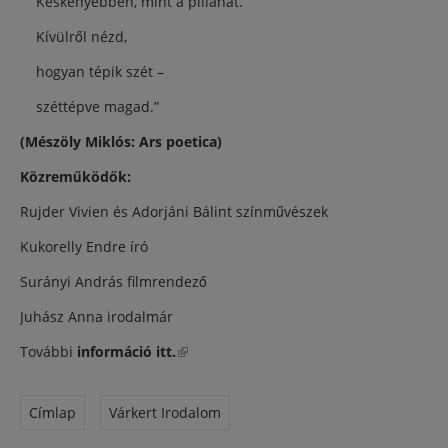
Keskenyebben, mint a pillanat.
Kívülről nézd,
hogyan tépik szét –
széttépve magad.”
(Mészöly Miklós: Ars poetica)
Közreműködők:
Rujder Vivien és Adorjáni Bálint színművészek
Kukorelly Endre író
Surányi András filmrendező
Juhász Anna irodalmár
További
információ itt.
(külső hivatkozás)
Címlap
Várkert Irodalom