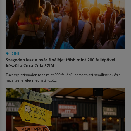
ZENE
Szegeden lesz a nyár fináléja: több mint 200 fellépővel
készül a Coca-Cola SZIN
Tucatnyi színpadon több mint 200 fellépő, nemzetközi headlinerek és a
hazai zenei élet meghatározó...