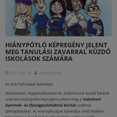
HIÁNYPÓTLÓ KÉPREGÉNY JELENT
MEG TANULÁSI ZAVARRAL KÜZDŐ
ISKOLÁSOK SZÁMÁRA
2021. júl. 14.
Lantai József
Az esernyőcsapat kalandjai.
Diszlexiával, magatartászavarral, autizmussal küzdő fiatalok
számára hiánypótló képregény jelent meg a
Vadaskert
Gyermek- és Ifjúságpszichiátriai Kórház
szakmai
támogatásával. Az esernyőcsapat kalandjai című modern