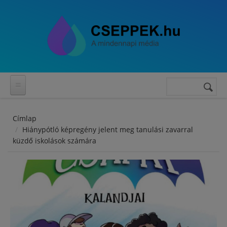
Ugrás a tartalomra
Keresés
Keresés
űrlap
Címlap
Hiánypótló képregény jelent meg tanulási zavarral
küzdő iskolások számára