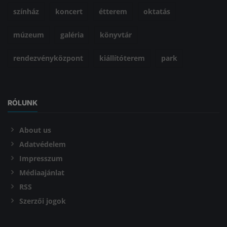
színház
koncert
étterem
oktatás
múzeum
galéria
könyvtár
rendezvényközpont
kiállítóterem
park
RÓLUNK
About us
Adatvédelem
Impresszum
Médiaajánlat
RSS
Szerzői jogok