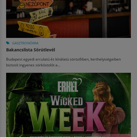
GASZTRONÓMIA
Bakancslista Sörútlevél
Budapest egyedi arculatú és kínálatú sörözőiben, kerthelyiségeiben
biztosít ingyenes sörkóstolót a...