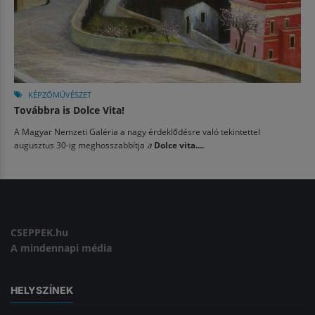
KÉPZŐMŰVÉSZET
Továbbra is Dolce Vita!
A Magyar Nemzeti Galéria a nagy érdeklődésre való tekintettel
augusztus 30-ig meghosszabbítja
a
Dolce vita....
CSEPPEK.hu
A mindennapi média
HELYSZÍNEK