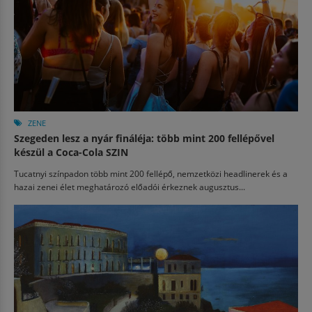
ZENE
Szegeden lesz a nyár fináléja: több mint 200 fellépővel
készül a Coca-Cola SZIN
Tucatnyi színpadon több mint 200 fellépő, nemzetközi headlinerek és a
hazai zenei élet meghatározó előadói érkeznek augusztus...