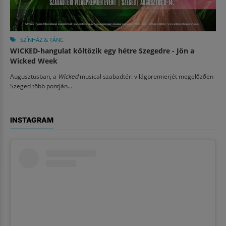
SZÍNHÁZ & TÁNC
WICKED-hangulat költözik egy hétre Szegedre - Jön a
Wicked Week
Augusztusban, a
Wicked
musical szabadtéri világpremierjét megelőzően
Szeged több pontján...
INSTAGRAM