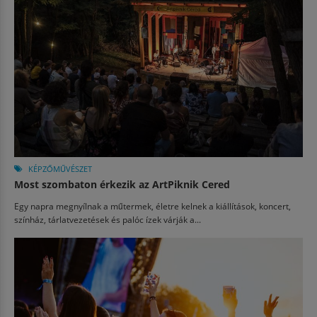
KÉPZŐMŰVÉSZET
Most szombaton érkezik az ArtPiknik Cered
Egy napra megnyílnak a műtermek, életre kelnek a kiállítások, koncert,
színház, tárlatvezetések és palóc ízek várják a...