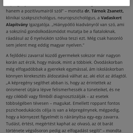
képregény nem ezeknek a zavaroknak a negatív oldaláról,
hanem a pozitívumairól szól” – mondta
dr. Tárnok Zsanett,
klinikai szakpszichológus, neuropszichológus, a
Vadaskert
Alapítvány
Igazgatója. „Hiánypótló kiadványról van szó, ami
a sokszínű gondolkodásmódot mutatja be a fiataloknak,
ráadásul az ő nyelvükön szólva teszi ezt. Még csak hasonló
sem jelent meg eddig magyar nyelven.”
A fejlődési zavarral küzdő gyermekek sokszor már nagyon
korán azt érzik, hogy mások, mint a többiek. Óvodáskorban
még elfogadóbbak a gyerekek egymással, ám iskoláskorban
könnyen kirekesztés áldozatává válhat az, aki elüt az átlagtól.
„A képregény segíthet abban is, hogy az érintettek az
önismeret útjára lépve felismerhessék a tüneteiket, és ne
egy cikkből vagy filmből diagnosztizálják – az esetek
többségében tévesen – magukat. Emellett roppant fontos
pszichoedukációs célja is van a képregénynek, mégpedig,
hogy a környezet figyelmét is ráirányítsa egy-egy zavarra.
Tudást, értést, megértést kaphat az olvasó, az öt barát
története végsősoron pedig az elfogadást segíti” – mondta