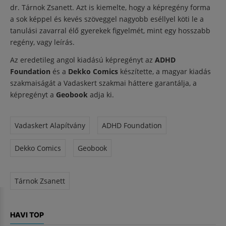
dr. Tárnok Zsanett. Azt is kiemelte, hogy a képregény forma
a sok képpel és kevés szöveggel nagyobb eséllyel köti le a
tanulási zavarral élő gyerekek figyelmét, mint egy hosszabb
regény, vagy leírás.
Az eredetileg angol kiadású képregényt az
ADHD
Foundation
és a
Dekko Comics
készítette, a magyar kiadás
szakmaiságát a Vadaskert szakmai háttere garantálja, a
képregényt a
Geobook
adja ki.
Vadaskert Alapítvány
ADHD Foundation
Dekko Comics
Geobook
Tárnok Zsanett
HAVI TOP