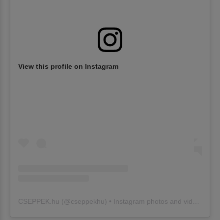
View this profile on Instagram
CSEPPEK.hu
(@
cseppekhu
) • Instagram photos and videos