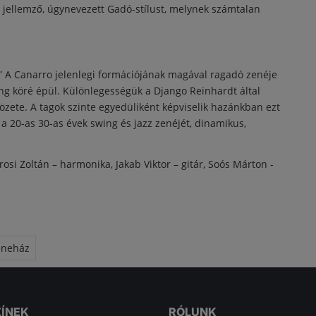
rá jellemző, úgynevezett Gadó-stílust, melynek számtalan
A Canarro jelenlegi formációjának magával ragadó zenéje
ng köré épül. Különlegességük a Django Reinhardt által
vözete. A tagok szinte egyedüliként képviselik hazánkban ezt
a 20-as 30-as évek swing és jazz zenéjét, dinamikus,
rosi Zoltán – harmonika, Jakab Viktor – gitár, Soós Márton -
eneház
ZÍNEK
RÓLUNK