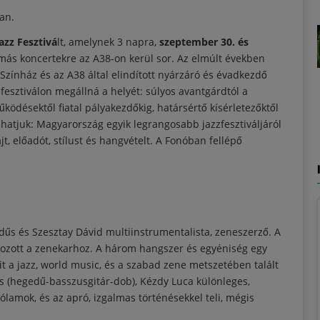
an.
azz Fesztivá
lt, amelynek 3 napra,
szeptember 30. és
más koncertekre az A38-on kerül sor. Az elmúlt években
 Színház és az A38 által elindított nyárzáró és évadkezdő
fesztiválon megállná a helyét: súlyos avantgárdtól a
ödésektől fiatal pályakezdőkig, határsértő kísérletezőktől
atjuk: Magyarország egyik legrangosabb jazzfesztiváljáról
t, előadót, stílust és hangvételt. A Fonóban fellépő
dűs és Szesztay Dávid multiinstrumentalista, zeneszerző. A
akozott a zenekarhoz. A három hangszer és egyéniség egy
mit a jazz, world music, és a szabad zene metszetében talált
 (hegedű-basszusgitár-dob), Kézdy Luca különleges,
lamok, és az apró, izgalmas történésekkel teli, mégis