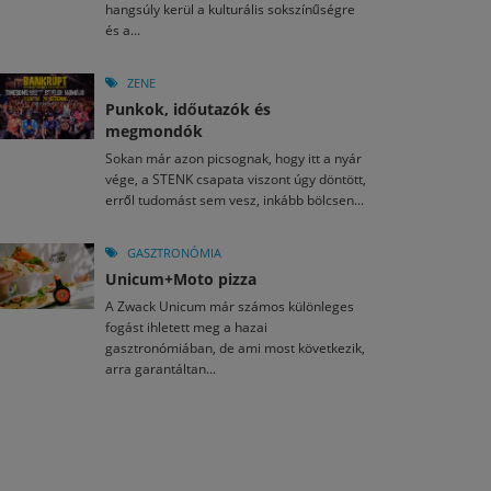
hangsúly kerül a kulturális sokszínűségre
és a...
ZENE
Punkok, időutazók és
megmondók
Sokan már azon picsognak, hogy itt a nyár
vége, a STENK csapata viszont úgy döntött,
erről tudomást sem vesz, inkább bölcsen...
GASZTRONÓMIA
Unicum+Moto pizza
A Zwack Unicum már számos különleges
fogást ihletett meg a hazai
gasztronómiában, de ami most következik,
arra garantáltan...