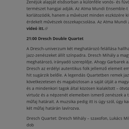
Zenéjük alapját elsősorban a különféle vonós- és fúv
természet hangjai adják. Az Atma Mundi Ensemble-t 
korlátozódik, hanem a művészet minden eszközére kit
érdekelt művészek összekapcsolása. Az Atma Mundi z
videó itt.
(külső hivatkozás)
21:00 Dresch Double Quartet
A Dresch-univerzum két meghatározó felállása hallh
jazz-zenészeket állít színpadra. Dresch Mihály a magy
meghatározó, irányadó szereplője. Ahogy Garbarek az 
Dresch az erdélyi autentikus folk jellemző elemeit em
hit sugárzik belőle. A legendás Quartetben remek jaz
következetesen és magabiztosan a saját útját a magy
és a mindenkori tagok által közösen kialakított – ötv
virtuóz és a népzenét elemeiben ismerő zenészek a tár
műfaj határait. A muzsika pedig itt is úgy szól, úgy 
két műfaj határán lavírozva.
Dresch Quartet: Dresch Mihály – szaxofon, Lukács Mik
dob