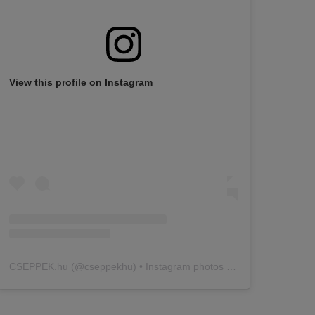
View this profile on Instagram
CSEPPEK.hu
(@
cseppekhu
) • Instagram photos and videos