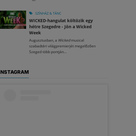
SZÍNHÁZ & TÁNC
WICKED-hangulat költözik egy
hétre Szegedre - Jön a Wicked
Week
Augusztusban, a
Wicked
musical
szabadtéri világpremierjét megelőzően
Szeged több pontján...
INSTAGRAM