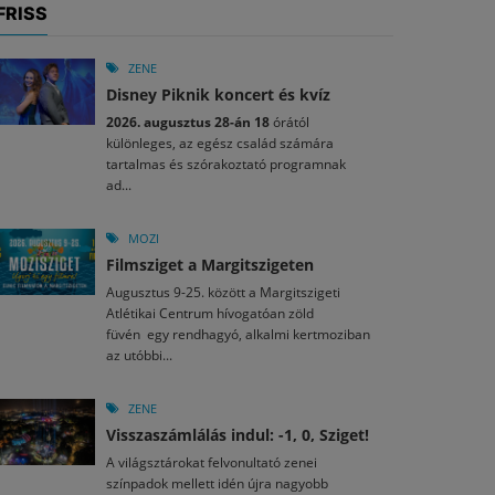
FRISS
ZENE
Disney Piknik koncert és kvíz
2026. augusztus 28-án 18
órától
különleges, az egész család számára
tartalmas és szórakoztató programnak
ad...
MOZI
Filmsziget a Margitszigeten
Augusztus 9-25. között a Margitszigeti
Atlétikai Centrum hívogatóan zöld
füvén egy rendhagyó, alkalmi kertmoziban
az utóbbi...
ZENE
Visszaszámlálás indul: -1, 0, Sziget!
A világsztárokat felvonultató zenei
színpadok mellett idén újra nagyobb