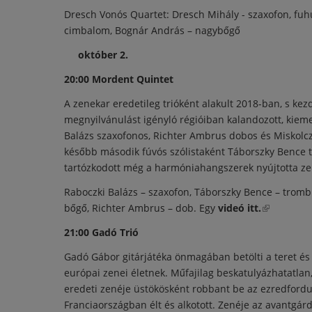
Dresch Vonós Quartet: Dresch Mihály - szaxofon, fuhu
cimbalom, Bognár András – nagybőgő
október 2.
20:00 Mordent Quintet
A zenekar eredetileg trióként alakult 2018-ban, s kez
megnyilvánulást igényló régióiban kalandozott, kieme
Balázs szaxofonos, Richter Ambrus dobos és Miskolc
később második fúvós szólistaként Táborszky Bence tr
tartózkodott még a harmóniahangszerek nyújtotta ze
Raboczki Balázs – szaxofon, Táborszky Bence – trombi
bőgő, Richter Ambrus – dob. Egy
videó itt.
(külső hiva
21:00 Gadó Trió
Gadó Gábor gitárjátéka önmagában betölti a teret és 
európai zenei életnek. Műfajilag beskatulyázhatatlan,
eredeti zenéje üstökösként robbant be az ezredfordu
Franciaországban élt és alkotott. Zenéje az avantgá