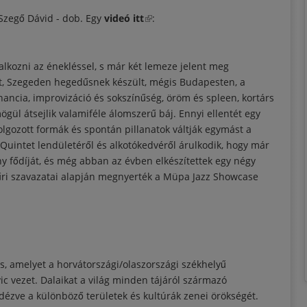
 Szegő Dávid - dob. Egy
videó itt
(külső hivatkozás)
:
kozni az énekléssel, s már két lemeze jelent meg
tt, Szegeden hegedűsnek készült, mégis Budapesten, a
nancia, improvizáció és sokszínűség, öröm és spleen, kortárs
gül átsejlik valamiféle álomszerű báj. Ennyi ellentét egy
lgozott formák és spontán pillanatok váltják egymást a
uintet lendületéről és alkotókedvéről árulkodik, hogy már
eny fődíját, és még abban az évben elkészítettek egy négy
sűri szavazatai alapján megnyerték a Müpa Jazz Showcase
, amelyet a horvátországi/olaszországi székhelyű
c vezet. Dalaikat a világ minden tájáról származó
dézve a különböző területek és kultúrák zenei örökségét.