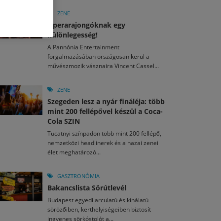
M
2026. MÁJ. 13.
2026. AUG. 3.
a egy mese: 30 napos mesekihívást indít a Libri
ZENE
2026. JÚL. 20.
 ezer látogató, 40 helyszín, 4300 program –
Operarajongóknak egy
ől mozikban a Momo
gy festett az idei Művészetek Völgye
különlegesség!
A Pannónia Entertainment
M
2026. MÁJ. 11.
2026. JÚL. 30.
2026. JÚL. 15.
forgalmazásában országosan kerül a
ai László kapta az Artisjus Irodalmi Nagydíjat
művészmozik vásznaira Vincent Cassel...
agyar nézők 10 kedvenc filmje 2026 első félévében
d el a gyereket!
ZENE
Szegeden lesz a nyár fináléja: több
mint 200 fellépővel készül a Coca-
Cola SZIN
Tucatnyi színpadon több mint 200 fellépő,
nemzetközi headlinerek és a hazai zenei
élet meghatározó...
GASZTRONÓMIA
Bakancslista Sörútlevél
Budapest egyedi arculatú és kínálatú
sörözőiben, kerthelyiségeiben biztosít
ingyenes sörkóstolót a...