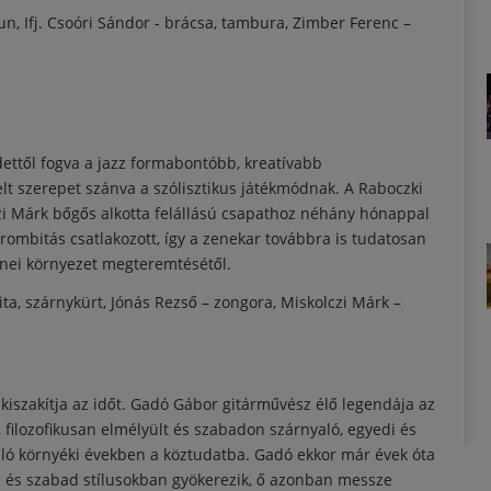
n, Ifj. Csoóri Sándor - brácsa, tambura, Zimber Ferenc –
dettől fogva a jazz formabontóbb, kreatívabb
lt szerepet szánva a szólisztikus játékmódnak. A Raboczki
zi Márk bőgős alkotta felállású csapathoz néhány hónappal
ombitás csatlakozott, így a zenekar továbbra is tudatosan
nei környezet megteremtésétől.
ta, szárnykürt, Jónás Rezső – zongora, Miskolczi Márk –
tkozás)
kiszakítja az időt. Gadó Gábor gitárművész élő legendája az
 filozofikusan elmélyült és szabadon szárnyaló, egyedi és
ló környéki években a köztudatba. Gadó ekkor már évek óta
rd és szabad stílusokban gyökerezik, ő azonban messze