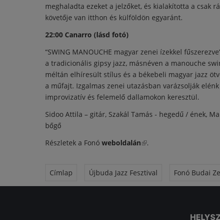
meghaladta ezeket a jelzőket, és kialakította a csak 
követője van itthon és külföldön egyaránt.
22:00 Canarro (lásd fotó)
“SWING MANOUCHE magyar zenei ízekkel fűszerezve” 
a tradicionális gipsy jazz, másnéven a manouche swi
méltán elhíresült stílus és a békebeli magyar jazz öt
a műfajt. Izgalmas zenei utazásban varázsolják elénk 
improvizatív és felemelő dallamokon keresztül.
Sidoo Attila – gitár, Szakál Tamás - hegedű / ének, Ma
bőgő
Részletek a Fonó
weboldalán
(külső hivatkozás)
.
Címlap
Újbuda Jazz Fesztival
Fonó Budai Z
HELYS