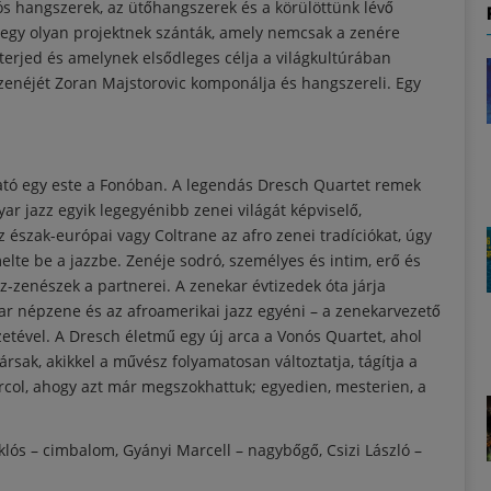
ós hangszerek, az ütőhangszerek és a körülöttünk lévő
egy olyan projektnek szánták, amely nemcsak a zenére
erjed és amelynek elsődleges célja a világkultúrában
enéjét Zoran Majstorovic komponálja és hangszereli. Egy
ató egy este a Fonóban. A legendás Dresch Quartet remek
ar jazz egyik legegyénibb zenei világát képviselő,
észak-európai vagy Coltrane az afro zenei tradíciókat, úgy
elte be a jazzbe. Zenéje sodró, személyes és intim, erő és
z-zenészek a partnerei. A zenekar évtizedek óta járja
ar népzene és az afroamerikai jazz egyéni – a zenekarvezető
özetével. A Dresch életmű egy új arca a Vonós Quartet, ahol
sak, akikkel a művész folyamatosan változtatja, tágítja a
karcol, ahogy azt már megszokhattuk; egyedien, mesterien, a
lós – cimbalom, Gyányi Marcell – nagybőgő, Csizi László –