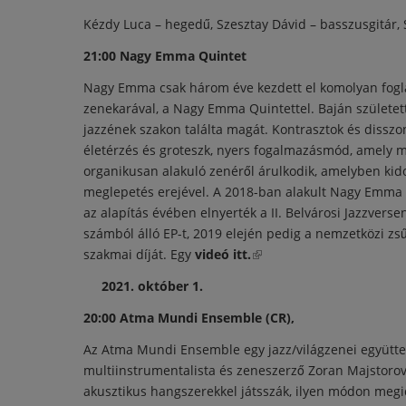
Kézdy Luca – hegedű, Szesztay Dávid – basszusgitár,
21:00 Nagy Emma Quintet
Nagy Emma csak három éve kezdett el komolyan foglal
zenekarával, a Nagy Emma Quintettel. Baján születe
jazzének szakon találta magát. Kontrasztok és disszo
életérzés és groteszk, nyers fogalmazásmód, amely mö
organikusan alakuló zenéről árulkodik, amelyben kido
meglepetés erejével. A 2018-ban alakult Nagy Emma Q
az alapítás évében elnyerték a II. Belvárosi Jazzvers
számból álló EP-t, 2019 elején pedig a nemzetközi z
szakmai díját. Egy
videó itt.
(külső hivatkozás)
2021. október 1.
20:00 Atma Mundi Ensemble (CR),
Az Atma Mundi Ensemble egy jazz/világzenei együttes
multiinstrumentalista és zeneszerző Zoran Majstorovi
akusztikus hangszerekkel játsszák, ilyen módon megi