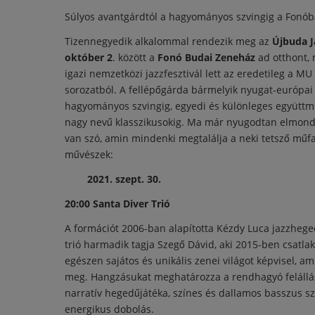
Súlyos avantgárdtól a hagyományos szvingig a Fonób
Tizennegyedik alkalommal rendezik meg az
Újbuda J
október 2
. között a
Fonó Budai Zeneház
ad otthont, 
igazi nemzetközi jazzfesztivál lett az eredetileg a MU
sorozatból. A fellépőgárda bármelyik nyugat-európai 
hagyományos szvingig, egyedi és különleges együttműk
nagy nevű klasszikusokig. Ma már nyugodtan elmondh
van szó, amin mindenki megtalálja a neki tetsző műfaj
művészek:
2021. szept. 30.
20:00 Santa Diver Trió
A formációt 2006-ban alapította Kézdy Luca jazzhege
trió harmadik tagja Szegő Dávid, aki 2015-ben csatl
egészen sajátos és unikális zenei világot képvisel, a
meg. Hangzásukat meghatározza a rendhagyó felállás
narratív hegedűjátéka, színes és dallamos basszus szó
energikus dobolás.