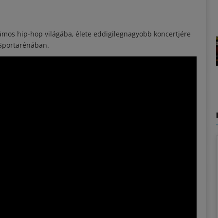
lámos hip-hop világába, élete eddigilegnagyobb koncertjére
 Sportarénában.