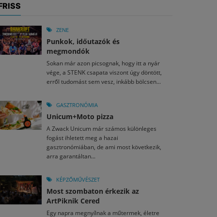
FRISS
ZENE
Punkok, időutazók és
megmondók
Sokan már azon picsognak, hogy itt a nyár
vége, a STENK csapata viszont úgy döntött,
erről tudomást sem vesz, inkább bölcsen...
GASZTRONÓMIA
Unicum+Moto pizza
A Zwack Unicum már számos különleges
fogást ihletett meg a hazai
gasztronómiában, de ami most következik,
arra garantáltan...
KÉPZŐMŰVÉSZET
Most szombaton érkezik az
ArtPiknik Cered
Egy napra megnyílnak a műtermek, életre