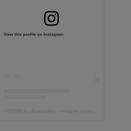
View this profile on Instagram
CSEPPEK.hu
(@
cseppekhu
) • Instagram photos and videos