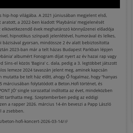
 hip-hop világába. A 2021 júniusában megjelent első,
rt aratott, a 2022-ben kiadott ‘Playbánia’ megjelenését
 az elkövetkezendő évek meghatározó könnyűzenei előadója
eivel, hipnotikus színpadi jelenlétével, humorával és lelkes,
 bázisával gyorsan, mindössze 2 év alatt bebiztosította
 aztán 2023-ban már a telt házas Budapest Parkban lépjen
laybánia’ albumért Fonogram díjat nyert az év hazai rap vagy
ins-el közös ’Bagira’ c. dala, pedig a 3. legtöbbet játszott
0 dalos lemeze 2024 tavaszán jelent meg, aminek kapcsán
 mutatta be telt ház előtt, ahogy Ő fogalmaz, hogy “hanyas
 márciusában folytatódott a Beton.Hofi történet, és
PONT JÓ’ single sorozattal indította az évet, mindeközben
lőtt tarthatta meg. Szeptemberben pedig az eddigi
szen a rapper 2026. március 14-én beveszi a Papp László
al a zsebben.
/beton-hofi-koncert-2026-03-14/
(külső hivatkozás)