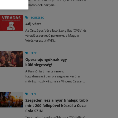
M
2026. MÁJ. 13.
Balaton déli partján...
a egy mese: 30 napos mesekihívást indít a Libri
2026. JÚL. 29.
2026. JÚL. 15.
rkezett a jubileumi Művészetek Völgye – még öt
agyar nézők 10 kedvenc filmje 2026 első félévében
EGÉSZSÉG
a kulturális ünnep
Adj vért!
M
2026. MÁJ. 11.
2026. JÚL. 3.
Az Országos Vérellátó Szolgálat (OVSz) és
ai László kapta az Artisjus Irodalmi Nagydíjat
2026. JÚL. 28.
véradásszervező partnere, a Magyar
13-án hozzánk is megérkezik a Rocktábor
Vöröskereszt (MVK)...
i Fesztivál 2026
ZENE
Operarajongóknak egy
különlegesség!
A Pannónia Entertainment
forgalmazásában országosan kerül a
művészmozik vásznaira Vincent Cassel...
ZENE
Szegeden lesz a nyár fináléja: több
mint 200 fellépővel készül a Coca-
Cola SZIN
Tucatnyi színpadon több mint 200 fellépő,