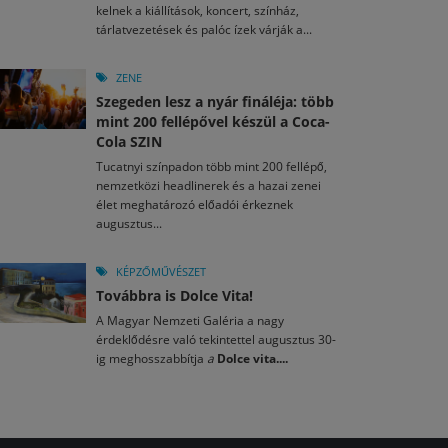
kelnek a kiállítások, koncert, színház,
tárlatvezetések és palóc ízek várják a...
ZENE
Szegeden lesz a nyár fináléja: több
mint 200 fellépővel készül a Coca-
Cola SZIN
Tucatnyi színpadon több mint 200 fellépő,
nemzetközi headlinerek és a hazai zenei
élet meghatározó előadói érkeznek
augusztus...
KÉPZŐMŰVÉSZET
Továbbra is Dolce Vita!
A Magyar Nemzeti Galéria a nagy
érdeklődésre való tekintettel augusztus 30-
ig meghosszabbítja
a
Dolce vita....