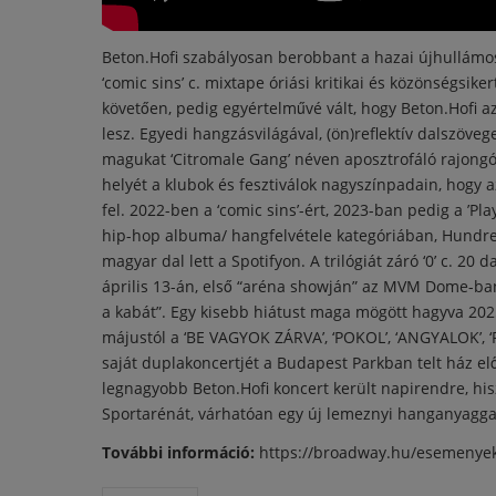
Beton.Hofi szabályosan berobbant a hazai újhullámos
‘comic sins’ c. mixtape óriási kritikai és közönségsike
követően, pedig egyértelművé vált, hogy Beton.Hofi
lesz. Egyedi hangzásvilágával, (ön)reflektív dalszöveg
magukat ‘Citromale Gang’ néven aposztrofáló rajongói
helyét a klubok és fesztiválok nagyszínpadain, hogy
fel. 2022-ben a ‘comic sins’-ért, 2023-ban pedig a ’P
hip-hop albuma/ hangfelvétele kategóriában, Hundred S
magyar dal lett a Spotifyon. A trilógiát záró ‘0’ c. 2
április 13-án, első “aréna showján” az MVM Dome-ban
a kabát”. Egy kisebb hiátust maga mögött hagyva 2025
májustól a ‘BE VAGYOK ZÁRVA’, ‘POKOL’, ‘ANGYALOK’, ‘
saját duplakoncertjét a Budapest Parkban telt ház e
legnagyobb Beton.Hofi koncert került napirendre, hi
Sportarénát, várhatóan egy új lemeznyi hanganyagg
További információ:
https://broadway.hu/esemenyek