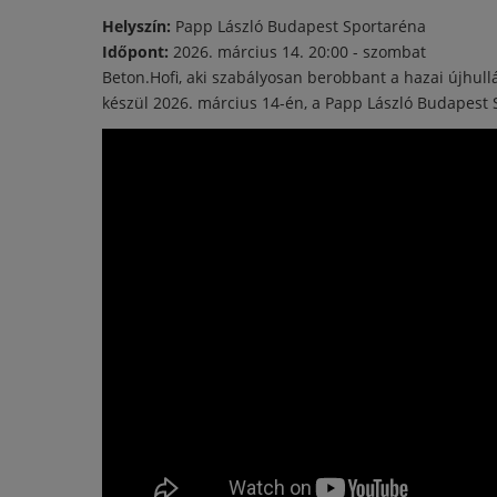
Helyszín:
Papp László Budapest Sportaréna
Időpont:
2026. március 14. 20:00 - szombat
Beton.Hofi, aki szabályosan berobbant a hazai újhul
készül 2026. március 14-én, a Papp László Budapest