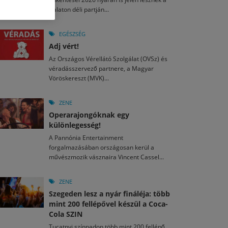
M
2026. MÁJ. 13.
Balaton déli partján...
a egy mese: 30 napos mesekihívást indít a Libri
2026. JÚL. 28.
2026. JÚL. 15.
agyar nézők 10 kedvenc filmje 2026 első félévében
i Fesztivál 2026
EGÉSZSÉG
Adj vért!
M
2026. MÁJ. 11.
2026. JÚL. 26.
2026. JÚL. 3.
Az Országos Vérellátó Szolgálat (OVSz) és
ai László kapta az Artisjus Irodalmi Nagydíjat
véradásszervező partnere, a Magyar
13-án hozzánk is megérkezik a Rocktábor
ki Jazzpiknik
Vöröskereszt (MVK)...
ZENE
Operarajongóknak egy
különlegesség!
A Pannónia Entertainment
forgalmazásában országosan kerül a
művészmozik vásznaira Vincent Cassel...
ZENE
Szegeden lesz a nyár fináléja: több
mint 200 fellépővel készül a Coca-
Cola SZIN
Tucatnyi színpadon több mint 200 fellépő,