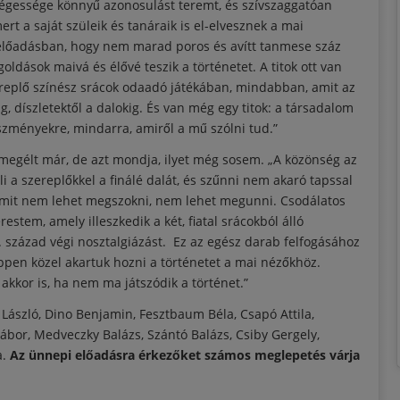
tségessége könnyű azonosulást teremt, és szívszaggatóan
rt a saját szüleik és tanáraik is el-elvesznek a mai
 előadásban, hogy nem marad poros és avítt tanmese száz
goldások maivá és élővé teszik a történetet. A titok ott van
ereplő színész srácok odaadó játékában, mindabban, amit az
g, díszletektől a dalokig. És van még egy titok: a társadalom
eszményekre, mindarra, amiről a mű szólni tud.”
 megélt már, de azt mondja, ilyet még sosem. „A közönség az
 a szereplőkkel a finálé dalát, és szűnni nem akaró tapssal
amit nem lehet megszokni, nem lehet megunni. Csodálatos
stem, amely illeszkedik a két, fiatal srácokból álló
 század végi nosztalgiázást. Ez az egész darab felfogásához
ppen közel akartuk hozni a történetet a mai nézőkhöz.
akkor is, ha nem ma játszódik a történet.”
 László, Dino Benjamin, Fesztbaum Béla, Csapó Attila,
bor, Medveczky Balázs, Szántó Balázs, Csiby Gergely,
a.
Az ünnepi előadásra érkezőket számos meglepetés várja