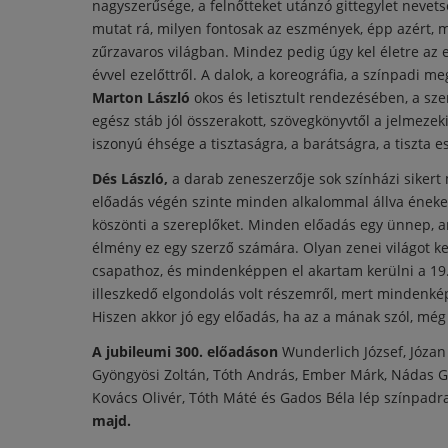
nagyszerűsége, a felnőtteket utánzó gittegylet neve
mutat rá, milyen fontosak az eszmények, épp azért, me
zűrzavaros világban. Mindez pedig úgy kel életre az
évvel ezelőttről. A dalok, a koreográfia, a színpadi me
Marton László
okos és letisztult rendezésében, a sz
egész stáb jól összerakott, szövegkönyvtől a jelmezeki
iszonyú éhsége a tisztaságra, a barátságra, a tiszta 
Dés László,
a darab zeneszerzője sok színházi sikert
előadás végén szinte minden alkalommal állva énekeli
köszönti a szereplőket. Minden előadás egy ünnep, 
élmény ez egy szerző számára. Olyan zenei világot kere
csapathoz, és mindenképpen el akartam kerülni a 19.
illeszkedő elgondolás volt részemről, mert mindenké
Hiszen akkor jó egy előadás, ha az a mának szól, még 
A jubileumi 300. előadáson
Wunderlich József, Józan
Gyöngyösi Zoltán, Tóth András, Ember Márk, Nádas Gá
Kovács Olivér, Tóth Máté és Gados Béla lép színpadr
majd.