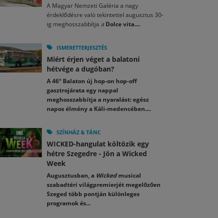
A Magyar Nemzeti Galéria a nagy
érdeklődésre való tekintettel augusztus 30-
ig meghosszabbítja
a
Dolce vita....
ISMERETTERJESZTÉS
Miért érjen véget a balatoni
hétvége a dugóban?
A 46° Balaton új hop-on hop-off
gasztrojárata egy nappal
meghosszabbítja a nyaralást: egész
napos élmény a Káli-medencében....
SZÍNHÁZ & TÁNC
WICKED-hangulat költözik egy
hétre Szegedre - Jön a Wicked
Week
Augusztusban, a
Wicked
musical
szabadtéri világpremierjét megelőzően
Szeged több pontján különleges
programok és...