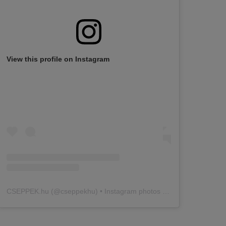
View this profile on Instagram
CSEPPEK.hu
(@
cseppekhu
) • Instagram photos and videos