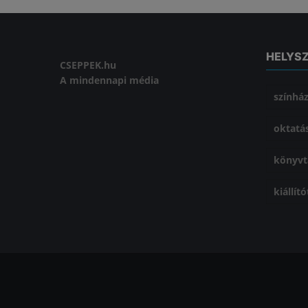
HELYS
CSEPPEK.hu
A mindennapi média
színhá
oktatá
könyvt
kiállít