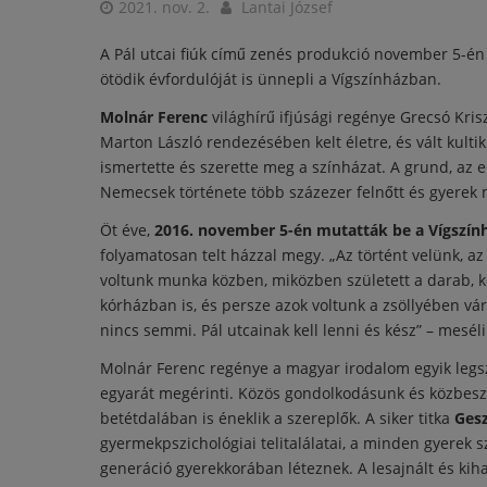
2021. nov. 2.
Lantai József
A Pál utcai fiúk című zenés produkció november 5-
ötödik évfordulóját is ünnepli a Vígszínházban.
Molnár Ferenc
világhírű ifjúsági regénye Grecsó Kris
Marton László rendezésében kelt életre, és vált kulti
ismertette és szerette meg a színházat. A grund, az ei
Nemecsek története több százezer felnőtt és gyerek 
Öt éve,
2016. november 5-én mutatták be a Vígszí
folyamatosan telt házzal megy. „Az történt velünk, az 
voltunk munka közben, miközben született a darab, kés
kórházban is, és persze azok voltunk a zsöllyében várva
nincs semmi. Pál utcainak kell lenni és kész” – mesél
Molnár Ferenc regénye a magyar irodalom egyik legszí
egyarát megérinti. Közös gondolkodásunk és közbesz
betétdalában is éneklik a szereplők. A siker titka
Gesz
gyermekpszichológiai telitalálatai, a minden gyerek
generáció gyerekkorában léteznek. A lesajnált és kih