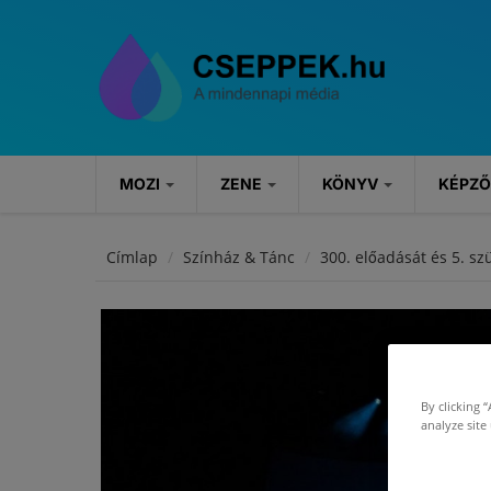
Ugrás a tartalomra
MOZI
ZENE
KÖNYV
KÉPZ
MOZI
ZENE
KÖNYV
Címlap
Színház & Tánc
300. előadását és 5. sz
Hírek
Hírek
Könyvajánlók
Kritikák
Koncertek
Rendezvények
Szösszenetek
By clicking 
analyze site