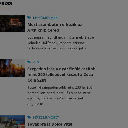
FRISS
KÉPZŐMŰVÉSZET
Most szombaton érkezik az
ArtPiknik Cered
Egy napra megnyílnak a műtermek, életre
kelnek a kiállítások, koncert, színház,
tárlatvezetések és palóc ízek várják a...
ZENE
Szegeden lesz a nyár fináléja: több
mint 200 fellépővel készül a Coca-
Cola SZIN
Tucatnyi színpadon több mint 200 fellépő,
nemzetközi headlinerek és a hazai zenei
élet meghatározó előadói érkeznek
augusztus...
KÉPZŐMŰVÉSZET
Továbbra is Dolce Vita!