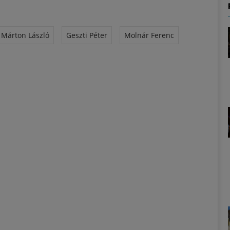
Márton László
Geszti Péter
Molnár Ferenc