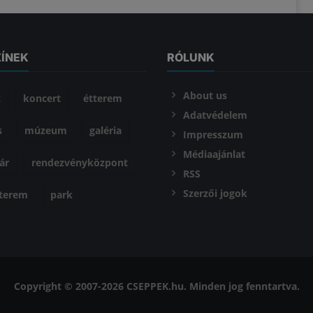
ZÍNEK
RÓLUNK
About us
z
koncert
étterem
Adatvédelem
s
múzeum
galéria
Impresszum
Médiaajánlat
ár
rendezvényközpont
RSS
Szerzői jogok
óterem
park
Copyright © 2007-2026 CSEPPEK.hu. Minden jog fenntartva.