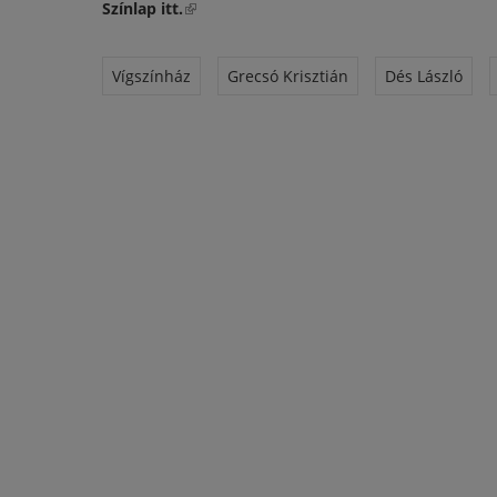
Színlap itt.
(külső hivatkozás)
Vígszínház
Grecsó Krisztián
Dés László