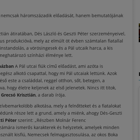
én nemcsak háromszázadik előadását, hanem bemutatójának
ztián átiratában, Dés László és Geszti Péter szerzeményeivel,
kus produkcióvá, mely az elmúlt öt évben számtalan fiatallal
nstandolás, a vörösingesek és a Pál utcaik harca, a kis
meghatározó színházi élménye lett.
nházban
A Pál utcai fiúk című előadást, ami azóta is
egész alkotó csapattal, hogy mi Pál utcaiak lettünk. Azok
ő este a családdal, reggel otthon, sőt, betegen, a
, hogy életre keljenek az első jelenetek. Nincs itt titok,
i
Grecsó Krisztián
, a darab írója.
vbemarkolóbb alkotása, mely a felnőtteket és a fiatalokat
édünk része lett a grund, amely a miénk, ahogy Dés-Geszti
ti Péter
szerint: „Részben Molnár Ferenc
 számára ismerős karakterek és helyzetek, amelyek minden
asznált kisfiú, Nemecsek felmagasztosulása, az okos Boka