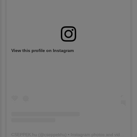
View this profile on Instagram
CSEPPEK.hu
(@
cseppekhu
) • Instagram photos and videos