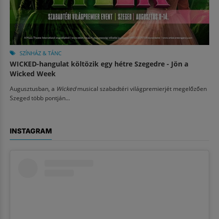
SZÍNHÁZ & TÁNC
WICKED-hangulat költözik egy hétre Szegedre - Jön a
Wicked Week
Augusztusban, a
Wicked
musical szabadtéri világpremierjét megelőzően
Szeged több pontján...
INSTAGRAM