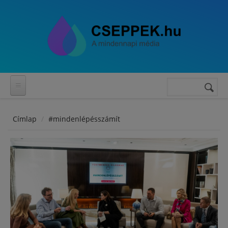
Ugrás a tartalomra
Keresés
Keresés
űrlap
Címlap
#mindenlépésszámít