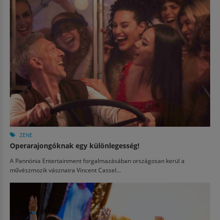
ZENE
Operarajongóknak egy különlegesség!
A Pannónia Entertainment forgalmazásában országosan kerül a
művészmozik vásznaira Vincent Cassel...