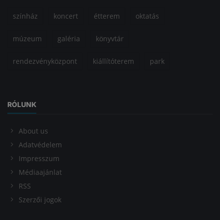
színház
koncert
étterem
oktatás
múzeum
galéria
könyvtár
rendezvényközpont
kiállítóterem
park
RÓLUNK
About us
Adatvédelem
Impresszum
Médiaajánlat
RSS
Szerzői jogok