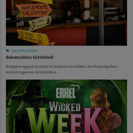
GASZTRONÓMIA
Bakancslista Sörútlevél
Budapest egyedi arculatú és kínálatú sörözőiben, kerthelyiségeiben
biztosít ingyenes sörkóstolót a...