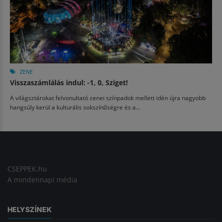
ZENE
Visszaszámlálás indul: -1, 0, Sziget!
A világsztárokat felvonultató zenei színpadok mellett idén újra nagyobb
hangsúly kerül a kulturális sokszínűségre és a...
CSEPPEK.hu
A mindennapi média
HELYSZÍNEK