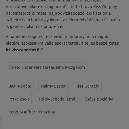
hosszútávú sikereket fog hozni” – tette hozzá Kiss Gergely
háromszoros olimpiai bajnok vízilabdázó, aki fiatalon a
szüleire is jó hatást gyakorolt az életmódváltásban és azóta
is generációkat ösztönöz erre.
A panelbeszélgetés résztvevői mindannyian a maguk
életére, szokásaikra vállalásokat tettek, a teljes beszélgetés
itt visszanézhető
(külső hivatkozás)
.
Élhető Hazánkért Társadalmi Mozgalom
Bagi Renáta
Halmy Eszter
Kiss Gergely
Petke Zsolt
Toldy-Schedel Emil
Csősz Boglárka
Kende-Hofherr Krisztina