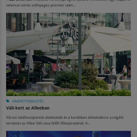
velencei vörös szőnyeges premier után...
ISMERETTERJESZTÉS
Váli-kert az Alleeban
Városi találkozóponttá alakították át a korábban áthaladásra szolgáló
területet az Allee Váli utca felőli főbejáratánál. A...