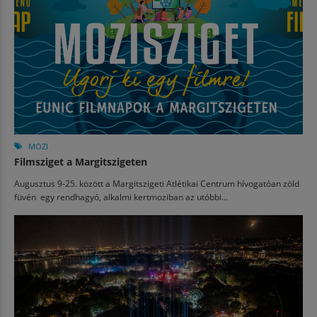
MOZI
Filmsziget a Margitszigeten
Augusztus 9-25. között a Margitszigeti Atlétikai Centrum hívogatóan zöld
füvén egy rendhagyó, alkalmi kertmoziban az utóbbi...