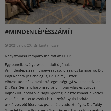
#MINDENLÉPÉSSZÁMÍT
2021. nov. 20.
Lantai József
Nagyszabású kampány indított az EHTM.
Egy panelbeszélgetéssel indult útjának a
#mindenlépésszámít nagyszabású országos kampánya. Dr.
Bagi Renáta pszichológus, Dr. Halmy Eszter
elhízástudományi szakértő, egészségügyi szakmenedzser,
Dr. Kiss Gergely, háromszoros olimpiai-világ-és Európa-
bajnok vízilabdázó, a Nagy Sportágválasztó kommunikációs
vezetője, Dr. Petke Zsolt PhD, a Nyírő Gyula kórház
osztályvezető főorvosa, pszichiáter, addiktológus, Dr. Toldy-
Schedel Emil, a Budapesti Szent Ferenc kórház főigazgatója,