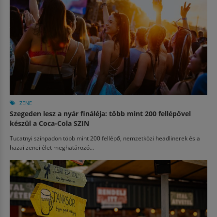
ZENE
Szegeden lesz a nyár fináléja: több mint 200 fellépővel
készül a Coca-Cola SZIN
Tucatnyi színpadon több mint 200 fellépő, nemzetközi headlinerek és a
hazai zenei élet meghatározó...