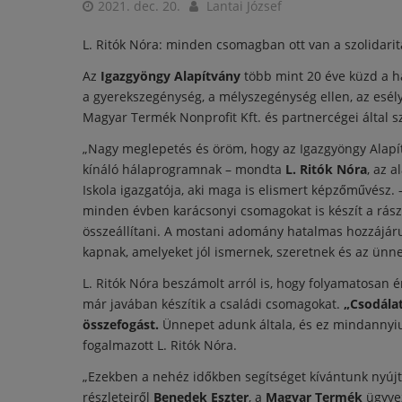
2021. dec. 20.
Lantai József
L. Ritók Nóra: minden csomagban ott van a szolidarit
Az
Igazgyöngy Alapítvány
több mint 20 éve küzd a h
a gyerekszegénység, a mélyszegénység ellen, az esély
Magyar Termék Nonprofit Kft. és partnercégei által s
„Nagy meglepetés és öröm, hogy az Igazgyöngy Alapí
kínáló hálaprogramnak – mondta
L. Ritók Nóra
, az 
Iskola igazgatója, aki maga is elismert képzőművész.
minden évben karácsonyi csomagokat is készít a rász
összeállítani. A mostani adomány hatalmas hozzájáru
kapnak, amelyeket jól ismernek, szeretnek és az ünn
L. Ritók Nóra beszámolt arról is, hogy folyamatosan 
már javában készítik a családi csomagokat.
„Csodála
összefogást.
Ünnepet adunk általa, és ez mindannyiun
fogalmazott L. Ritók Nóra.
„Ezekben a nehéz időkben segítséget kívántunk nyújt
részleteiről
Benedek Eszter
, a
Magyar Termék
ügyvez