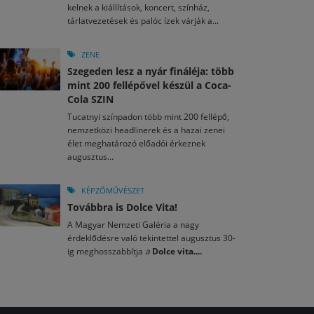
kelnek a kiállítások, koncert, színház,
tárlatvezetések és palóc ízek várják a...
ZENE
Szegeden lesz a nyár fináléja: több
mint 200 fellépővel készül a Coca-
Cola SZIN
Tucatnyi színpadon több mint 200 fellépő,
nemzetközi headlinerek és a hazai zenei
élet meghatározó előadói érkeznek
augusztus...
KÉPZŐMŰVÉSZET
Továbbra is Dolce Vita!
A Magyar Nemzeti Galéria a nagy
érdeklődésre való tekintettel augusztus 30-
ig meghosszabbítja
a
Dolce vita....