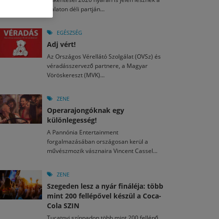
M
2026. MÁJ. 13.
Balaton déli partján...
a egy mese: 30 napos mesekihívást indít a Libri
2026. JÚL. 29.
2026. JÚL. 15.
rkezett a jubileumi Művészetek Völgye – még öt
agyar nézők 10 kedvenc filmje 2026 első félévében
EGÉSZSÉG
a kulturális ünnep
Adj vért!
M
2026. MÁJ. 11.
2026. JÚL. 3.
Az Országos Vérellátó Szolgálat (OVSz) és
ai László kapta az Artisjus Irodalmi Nagydíjat
2026. JÚL. 28.
véradásszervező partnere, a Magyar
13-án hozzánk is megérkezik a Rocktábor
Vöröskereszt (MVK)...
i Fesztivál 2026
ZENE
Operarajongóknak egy
különlegesség!
A Pannónia Entertainment
forgalmazásában országosan kerül a
művészmozik vásznaira Vincent Cassel...
ZENE
Szegeden lesz a nyár fináléja: több
mint 200 fellépővel készül a Coca-
Cola SZIN
Tucatnyi színpadon több mint 200 fellépő,