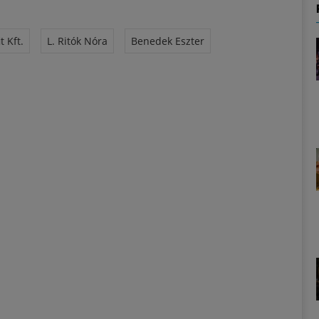
 Kft.
L. Ritók Nóra
Benedek Eszter