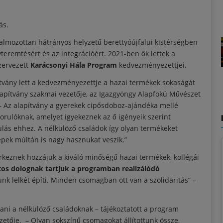
ás.
almozottan hátrányos helyzetű berettyóújfalui kistérségben
teremtésért és az integrációért. 2021-ben ők lettek a
zervezett
Karácsonyi Hála Program
kedvezményezettjei.
tvány lett a kedvezményezettje a hazai termékek sokaságát
alapítvány szakmai vezetője, az Igazgyöngy Alapfokú Művészet
 – Az alapítvány a gyerekek cipősdoboz-ajándéka mellé
orulóknak, amelyet igyekeznek az ő igényeik szerint
lás ehhez. A nélkülöző családok így olyan termékeket
epek múltán is nagy hasznukat veszik.”
érkeznek hozzájuk a kiváló minőségű hazai termékek, kollégái
tos dolognak tartjuk a programban realizálódó
k lelkét építi. Minden csomagban ott van a szolidaritás” –
ani a nélkülöző családoknak – tájékoztatott a program
etője. – Olyan sokszínű csomagokat állítottunk össze,