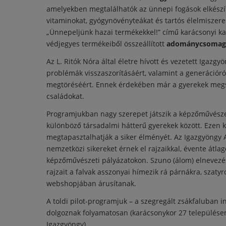
amelyekben megtalálhatók az ünnepi fogások elkészí
vitaminokat, gyógynövényteákat és tartós élelmiszere
„Ünnepeljünk hazai termékekkel!” című karácsonyi 
védjegyes termékeiből összeállított
adománycsomago
Az L. Ritók Nóra által életre hívott és vezetett Igazgy
problémák visszaszorításáért, valamint a generációró
megtöréséért. Ennek érdekében már a gyerekek megsz
családokat.
Programjukban nagy szerepet játszik a képzőművészet 
különböző társadalmi hátterű gyerekek között. Ezen ke
megtapasztalhatják a siker élményét. Az Igazgyöngy 
nemzetközi sikereket érnek el rajzaikkal, évente átl
képzőművészeti pályázatokon. Szuno (álom) elnevezés
rajzait a falvak asszonyai hímezik rá párnákra, szaty
webshopjában árusítanak.
A toldi pilot-programjuk – a szegregált zsákfaluban in
dolgoznak folyamatosan (karácsonykor 27 települése
Igazgyöngy)