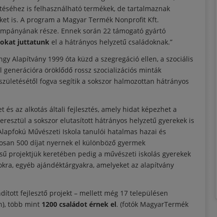
téséhez is felhasználható termékek, de tartalmaznak
ket is. A program a Magyar Termék Nonprofit Kft.
kampányának része. Ennek során 22 támogató gyártó
kat juttatunk
el a hátrányos helyzetű családoknak.”
öngy Alapítvány 1999 óta küzd a szegregáció ellen, a szociális
l generációra öröklődő rossz szocializációs minták
ületésétől fogva segítik a sokszor halmozottan hátrányos
és az alkotás általi fejlesztés, amely hidat képezhet a
resztül a sokszor elutasított hátrányos helyzetű gyerekek is
Alapfokú Művészeti Iskola tanulói hatalmas hazai és
agosan 500 díjat nyernek el különböző gyermek
ű projektjük keretében pedig a művészeti iskolás gyerekek
rokra, egyéb ajándéktárgyakra, amelyeket az alapítvány
dított fejlesztő projekt – mellett még 17 településen
n), több mint
1200 családot érnek el
. (fotók MagyarTermék