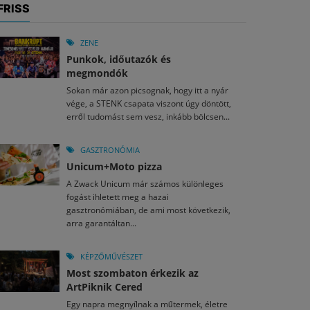
FRISS
ZENE
Punkok, időutazók és
megmondók
Sokan már azon picsognak, hogy itt a nyár
vége, a STENK csapata viszont úgy döntött,
erről tudomást sem vesz, inkább bölcsen...
GASZTRONÓMIA
Unicum+Moto pizza
A Zwack Unicum már számos különleges
fogást ihletett meg a hazai
gasztronómiában, de ami most következik,
arra garantáltan...
KÉPZŐMŰVÉSZET
Most szombaton érkezik az
ArtPiknik Cered
Egy napra megnyílnak a műtermek, életre