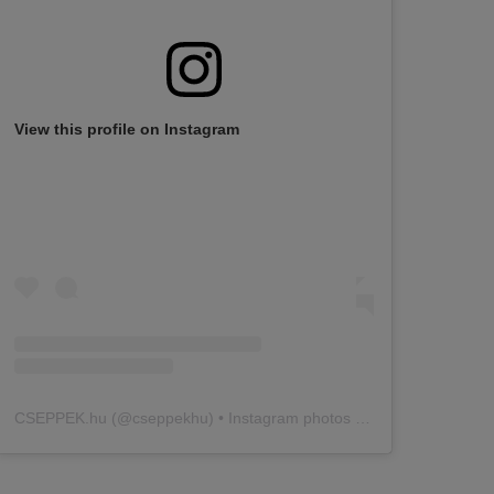
View this profile on Instagram
CSEPPEK.hu
(@
cseppekhu
) • Instagram photos and videos