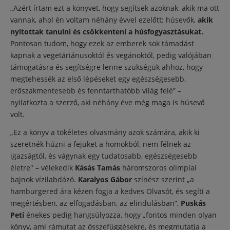
„Azért írtam ezt a könyvet, hogy segítsek azoknak, akik ma ott
vannak, ahol én voltam néhány évvel ezelőtt: húsevők,
akik
nyitottak tanulni és csökkenteni a húsfogyasztásukat.
Pontosan tudom, hogy ezek az emberek sok támadást
kapnak a vegetáriánusoktól és vegánoktól, pedig valójában
támogatásra és segítségre lenne szükségük ahhoz, hogy
megtehessék az első lépéseket egy egészségesebb,
erőszakmentesebb és fenntarthatóbb világ felé” –
nyilatkozta a szerző, aki néhány éve még maga is húsevő
volt.
„Ez a könyv a tökéletes olvasmány azok számára, akik ki
szeretnék húzni a fejüket a homokból, nem félnek az
igazságtól, és vágynak egy tudatosabb, egészségesebb
életre" – vélekedik
Kásás Tamás
háromszoros olimpiai
bajnok vízilabdázó.
Karalyos Gábor
színész szerint „a
hamburgered ára kézen fogja a kedves Olvasót, és segíti a
megértésben, az elfogadásban, az elindulásban”,
Puskás
Peti
énekes pedig hangsúlyozza, hogy „fontos minden olyan
könyv, ami rámutat az összefüggésekre, és megmutatja a