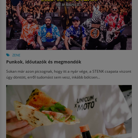
ZENE
Punkok, időutazók és megmondók
Sokan már azon picsognak, hogy itt a nyár vége, a STENK csapata viszont
úgy döntött, erről tudomást sem vesz, inkább bölcsen...