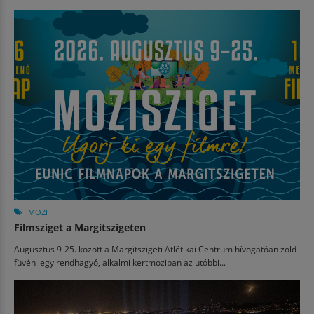
MOZI
Filmsziget a Margitszigeten
Augusztus 9-25. között a Margitszigeti Atlétikai Centrum hívogatóan zöld
füvén egy rendhagyó, alkalmi kertmoziban az utóbbi...