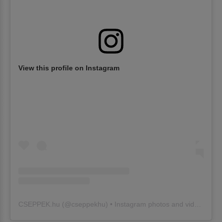
View this profile on Instagram
CSEPPEK.hu
(@
cseppekhu
) • Instagram photos and videos