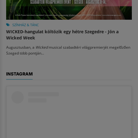
SZÍNHÁZ & TÁNC
WICKED-hangulat költözik egy hétre Szegedre - Jön a
Wicked Week
Augusztusban, a
Wicked
musical szabadtéri világpremierjét megelőzően
Szeged több pontján...
INSTAGRAM