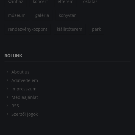
színház
koncert
étterem
oktatás
múzeum
galéria
könyvtár
rendezvényközpont
kiállítóterem
park
RÓLUNK
About us
Adatvédelem
Impresszum
Médiaajánlat
RSS
Szerzői jogok