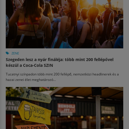
ZENE
Szegeden lesz a nyár fináléja: több mint 200 fellépővel
készül a Coca-Cola SZIN
Tucatnyi színpadon több mint 200 fellépő, nemzetközi headlinerek és a
hazai zenei élet meghatározó...