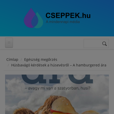
Ugrás a tartalomra
Keresés
Keresés
űrlap
Címlap
Egészség megőrzés
Húsbavágó kérdések a húsevésről – A hamburgered ára