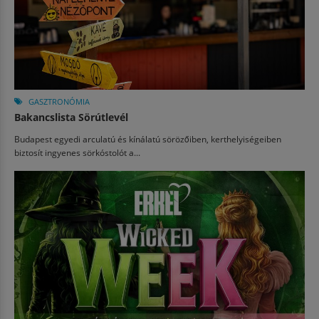
GASZTRONÓMIA
Bakancslista Sörútlevél
Budapest egyedi arculatú és kínálatú sörözőiben, kerthelyiségeiben
biztosít ingyenes sörkóstolót a...