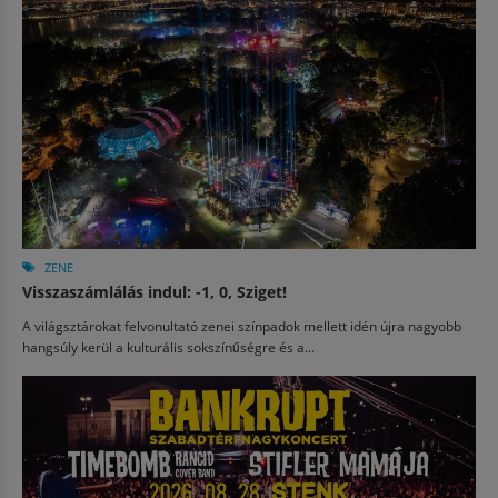
ZENE
Visszaszámlálás indul: -1, 0, Sziget!
A világsztárokat felvonultató zenei színpadok mellett idén újra nagyobb
hangsúly kerül a kulturális sokszínűségre és a...