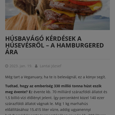
HÚSBAVÁGÓ KÉRDÉSEK A
HÚSEVÉSRŐL – A HAMBURGERED
ÁRA
2023. jan. 19.
Lantai József
Még tart a Veganuary, ha te is belevágnál, ez a könyv segít.
Tudtad, hogy az emberiség 330 millió tonna húst eszik
meg évente? E
z évente kb. 70 milliárd szárazföldi állatot és
1,5 billió vízi élőlényt jelent. Így percenként közel 140 ezer
szárazföldi állatot vágnak le. Míg 1 kg marhahús
előállításához 15.415 liter vízre, addig ugyanennyi