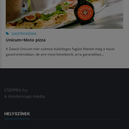
GASZTRONÓMIA
Unicum+Moto pizza
A Zwack Unicum már számos különleges fogást ihletett meg a hazai
gasztronómiában, de ami most következik, arra garantáltan...
CSEPPEK.hu
A mindennapi média
HELYSZÍNEK