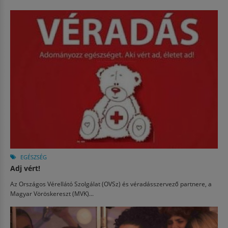
EGÉSZSÉG
Adj vért!
Az Országos Vérellátó Szolgálat (OVSz) és véradásszervező partnere, a
Magyar Vöröskereszt (MVK)...