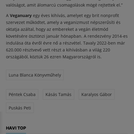
valóságot, amit álomarcú csomagolások mögé rejtettek el.”
A
Veganuary
egy éves kihívás, amelyet egy brit nonprofit
szervezet működtet, amely a veganizmust népszerűsíti és
oktatja azáltal, hogy az embereket a vegán életmód
követésére ösztönzi január hónapban. A rendezvény 2014-es
indulása óta évről évre nő a részvétel. Tavaly 2022-ben már
620.000 résztvevő vett részt a kihívásban a világ 220
országából, köztük 26 ezren Magyarországról is.
Luna Blanca Könyvműhely
Péntek Csaba
Kásás Tamás
Karalyos Gábor
Puskás Peti
HAVI TOP