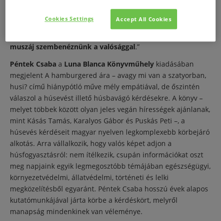
gyakorolhatunk saját egészségi állapotunkra, bolygónk
jövőjére és több milliárd, a Földön velünk együtt élő érző
Cookies Settings
Accept All Cookies
lény, vagyis az állatok életére. Ahhoz azonban, hogy
változtatni tudjunk, legyen az bármennyire is kegyetlen,
muszáj szembenéznünk a valósággal
.”
Péntek Csaba
a
Luna Blanca Könyvműhely
kiadásában
megjelent A hamburgered ára – avagy mi van a szatyorban,
husi? című hiánypótló műve mély empátiával, de őszintén
válaszol a húsevést illető húsbavágó kérdésekre. A könyv –
melyet többek között olyan jeles vegán hírességek ajánlanak,
mint Kásás Tamás, Karalyos Gábor és Puskás Peti –, a
húsevés kérdéseit magyar nyelven legkomplexebb körbejáró
alkotás. Arra vállalkozik, hogy valós képet adjon a
húsfogyasztásról: nem ítélkezik, csupán információkat oszt
meg napjaink egyik legmegosztóbb témájában egészségügyi,
környezetvédelmi, állatvédelmi, történeti és lelki
megközelítésből egyaránt. Péntek Csaba hosszú évek alapos
kutatómunkájával járta körbe a kérdéskört, melyről
manapság mindenkinek van véleménye.