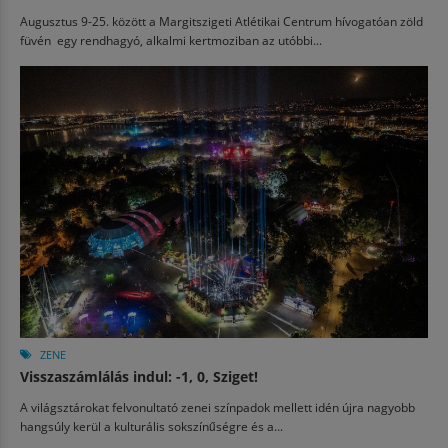
Augusztus 9-25. között a Margitszigeti Atlétikai Centrum hívogatóan zöld
füvén egy rendhagyó, alkalmi kertmoziban az utóbbi...
ZENE
Visszaszámlálás indul: -1, 0, Sziget!
A világsztárokat felvonultató zenei színpadok mellett idén újra nagyobb
hangsúly kerül a kulturális sokszínűségre és a...