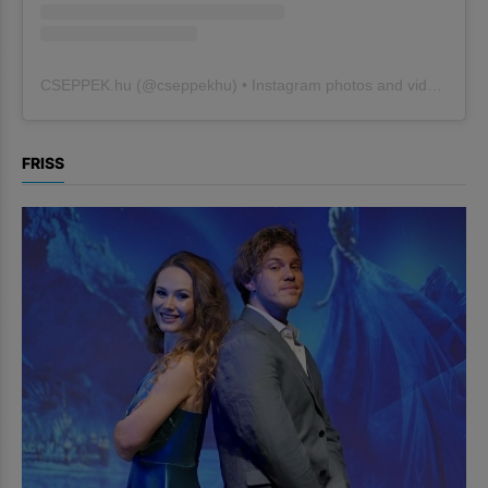
CSEPPEK.hu
(@
cseppekhu
) • Instagram photos and videos
FRISS