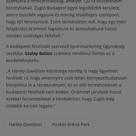
számukra a fenntarthatóság, amelyet 120 fa elültetésével
bizonyítanak. Zugló Budapest egyik legzöldebb kerülete,
amire büszkék vagyunk és mindig elsődleges szempont,
hogy ezt fenntartsuk. Ezért természetes volt, hogy egy ilyen
felajánlást örömmel fogadtunk és biztosítottunk hozzá
minden szükséges feltételt.”
A budapesti fesztivált szervező Sportmarketing Ügynökség
vezetője,
Szalay Balázs
számára rendkívül fontos ez a
kezdeményezés:
„A Harley-Davidson közössége mindig is nagy figyelmet
fordított rá, hogy amennyire csak lehet, környezettudatosan
bonyolítsa le a rendezvényeit, és ez alól természetesen a
budapesti fesztivál sem kivétel. Örömmel járulunk hozzá
ezekkel facsemetékkel a törekvéshez, hogy Zugló még
zöldebb kerület legyen.”
Harley-Davidson
Puskás Aréna Park