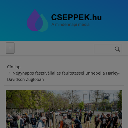
Ugrás a tartalomra
Keresés
Keresés
űrlap
Címlap
Négynapos fesztivállal és faültetéssel ünnepel a Harley-
Davidson Zuglóban