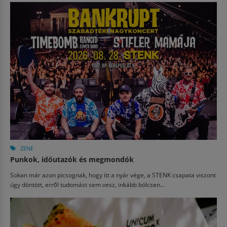
ZENE
Punkok, időutazók és megmondók
Sokan már azon picsognak, hogy itt a nyár vége, a STENK csapata viszont
úgy döntött, erről tudomást sem vesz, inkább bölcsen...