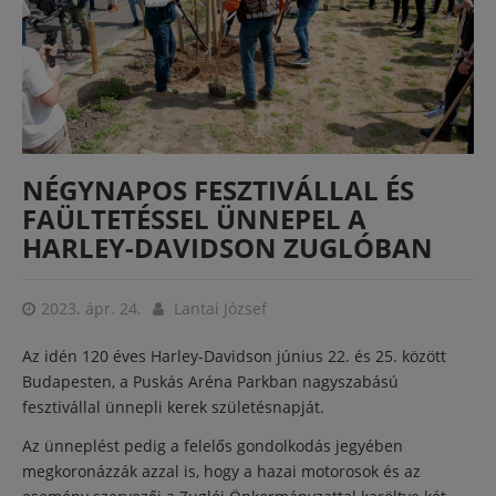
NÉGYNAPOS FESZTIVÁLLAL ÉS
FAÜLTETÉSSEL ÜNNEPEL A
HARLEY-DAVIDSON ZUGLÓBAN
2023. ápr. 24.
Lantai József
Az idén 120 éves Harley-Davidson június 22. és 25. között
Budapesten, a Puskás Aréna Parkban nagyszabású
fesztivállal ünnepli kerek születésnapját.
Az ünneplést pedig a felelős gondolkodás jegyében
megkoronázzák azzal is, hogy a hazai motorosok és az