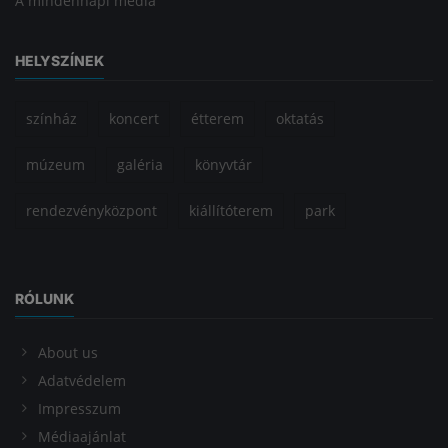
A mindennapi média
HELYSZÍNEK
színház
koncert
étterem
oktatás
múzeum
galéria
könyvtár
rendezvényközpont
kiállítóterem
park
RÓLUNK
About us
Adatvédelem
Impresszum
Médiaajánlat