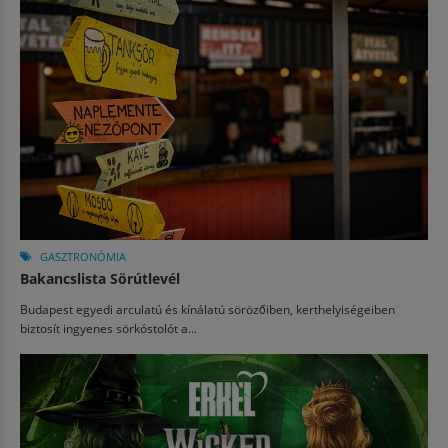
GASZTRONÓMIA
Bakancslista Sörútlevél
Budapest egyedi arculatú és kínálatú sörözőiben, kerthelyiségeiben
biztosít ingyenes sörkóstolót a...