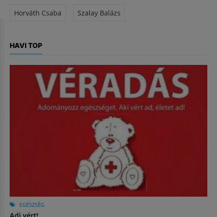
Horváth Csaba
Szalay Balázs
HAVI TOP
EGÉSZSÉG
Adj vért!