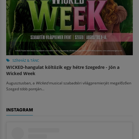
SZÍNHÁZ & TÁNC
WICKED-hangulat költözik egy hétre Szegedre - Jön a
Wicked Week
Augusztusban, a
Wicked
musical szabadtéri világpremierjét megelőzően
Szeged több pontján...
INSTAGRAM