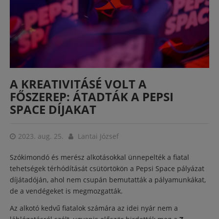
A KREATIVITÁSÉ VOLT A
FŐSZEREP: ÁTADTÁK A PEPSI
SPACE DÍJAKAT
2023. aug. 25.
Lantai József
Szókimondó és merész alkotásokkal ünnepelték a fiatal
tehetségek térhódítását csütörtökön a Pepsi Space pályázat
díjátadóján, ahol nem csupán bemutatták a pályamunkákat,
de a vendégeket is megmozgatták.
Az alkotó kedvű fiatalok számára az idei nyár nem a