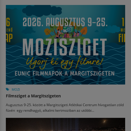
MOZI
Filmsziget a Margitszigeten
Augusztus 9-25. között a Margitszigeti Atlétikai Centrum hívogatóan zöld
füvén egy rendhagyó, alkalmi kertmoziban az utóbbi...