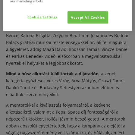
our marketing efforts.
kísérletezés jellemezte.
A saját útkeresés folyamata Gáll Péter Henrik, Czika Balázs,
Cookies Settings
Accept All Cookies
Bodnár Tamás, Jakó Barbara és Bányai Hajni fotóiban érhető
tetten a leglátványosabban, és míg Kovács Blanka, Ragány
Bence, Katona Brigitta, Zólyomi Bia, Timm Johanna és Bodnár
Balázs grafikai munkái fesztelenségükkel hívják fel magukra
a figyelmet, addig Maafi Dávid, Bodzsár Tamás, Vincze Dániel
és Farkas Benedek videói elsősorban a megvalósításukkal
nyerték el helyüket a legjobbak között.
Mind a húsz alkotást kiállították a díjátadón,
a zenei
kategória győztesei, Veres Virág, Árva Mátyás, Oroszi Fanni,
Dankó Tünde és Budaváry Sebestyén azonban élőben is
előadták szerzeményeiket.
A mentorokkal a kiválasztás folyamatáról, a kedvenc
alkotásaikról, valamint a Pepsi Space díj fontosságáról a
népszerű tiktokker, Hollósi Jázmin beszélgetett. A mentorok
abban abszolút egyetértettek, hogy a kampány az elejétől a
végéig nagyszerű élmény volt számukra, és hálásak, amiért