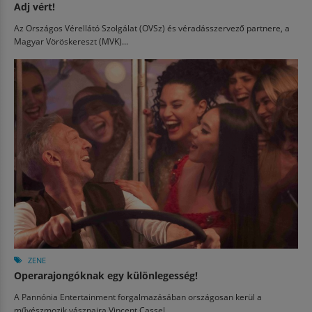
Adj vért!
Az Országos Vérellátó Szolgálat (OVSz) és véradásszervező partnere, a
Magyar Vöröskereszt (MVK)...
ZENE
Operarajongóknak egy különlegesség!
A Pannónia Entertainment forgalmazásában országosan kerül a
művészmozik vásznaira Vincent Cassel...