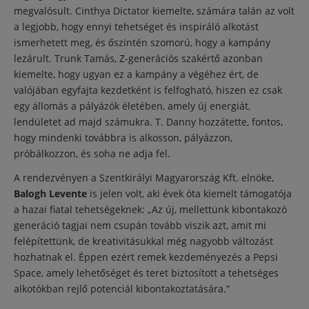
megvalósult. Cinthya Dictator kiemelte, számára talán az volt
a legjobb, hogy ennyi tehetséget és inspiráló alkotást
ismerhetett meg, és őszintén szomorú, hogy a kampány
lezárult. Trunk Tamás, Z-generációs szakértő azonban
kiemelte, hogy ugyan ez a kampány a végéhez ért, de
valójában egyfajta kezdetként is felfogható, hiszen ez csak
egy állomás a pályázók életében, amely új energiát,
lendületet ad majd számukra. T. Danny hozzátette, fontos,
hogy mindenki továbbra is alkosson, pályázzon,
próbálkozzon, és soha ne adja fel.
A rendezvényen a Szentkirályi Magyarország Kft. elnöke,
Balogh Levente
is jelen volt, aki évek óta kiemelt támogatója
a hazai fiatal tehetségeknek: „Az új, mellettünk kibontakozó
generáció tagjai nem csupán tovább viszik azt, amit mi
felépítettünk, de kreativitásukkal még nagyobb változást
hozhatnak el. Éppen ezért remek kezdeményezés a Pepsi
Space, amely lehetőséget és teret biztosított a tehetséges
alkotókban rejlő potenciál kibontakoztatására.”