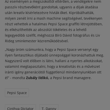
Az eseményen a megszokottól eltérően, a vendégekre nem
passzív résztvevőként gondoltak, ugyanis a díjak átadása
után kreatív kísérletezésre hívták őket. Kipróbálhatták,
milyen zenét írni a mash machine segítségével, tevékenyen
részt vehettek a hatalmas Pepsi Space graffiti létrejöttében,
és elkészíthették az abszolút tökéletes és a lehető
legegyedibb szelfit, méghozzá Bíró Dávid fotográfus és Liv
Rideg sminkmester közreműködésével.
„Nagy öröm számunkra, hogy a Pepsi Space versenyt egy
ilyen fantasztikus díjátadó ünnepséggel koronázhattuk meg.
Nagyszerű volt élőben is látni, hallani a nyertes alkotásokat,
valamint megtapasztalni, hogy a kreativitás és a művészet
iránti igény generációtól függetlenül mindannyiunkban ott
él” - mondta
Zubály Ildikó,
a Pepsi brand managere.
Pepsi Space
Cinthya Dictator
T. Danny