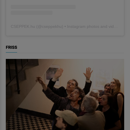
CSEPPEK.hu
(@
cseppekhu
) • Instagram photos and videos
FRISS