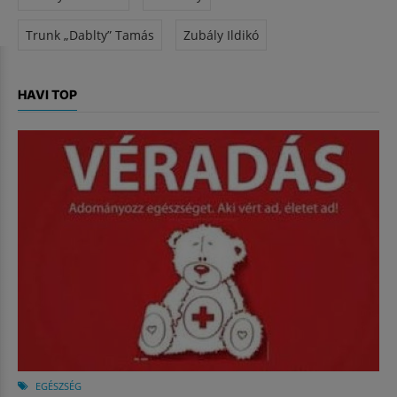
Trunk „Dablty” Tamás
Zubály Ildikó
HAVI TOP
EGÉSZSÉG