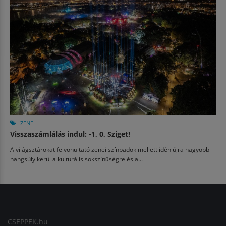
ZENE
Visszaszámlálás indul: -1, 0, Sziget!
A világsztárokat felvonultató zenei színpadok mellett idén újra nagyobb
hangsúly kerül a kulturális sokszínűségre és a...
CSEPPEK.hu