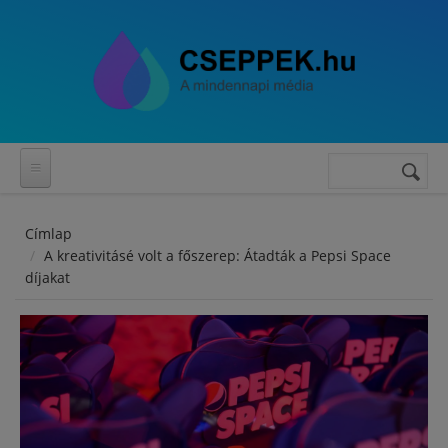
Ugrás a tartalomra
Keresés
Keresés
űrlap
Címlap
A kreativitásé volt a főszerep: Átadták a Pepsi Space
díjakat