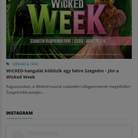
SZÍNHÁZ & TÁNC
WICKED-hangulat költözik egy hétre Szegedre - Jön a
Wicked Week
Augusztusban, a
Wicked
musical szabadtéri világpremierjét megelőzően
Szeged több pontján...
INSTAGRAM