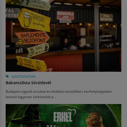
GASZTRONÓMIA
Bakancslista Sörútlevél
Budapest egyedi arculatú és kínálatú sörözőiben, kerthelyiségeiben
biztosít ingyenes sörkóstolót a...