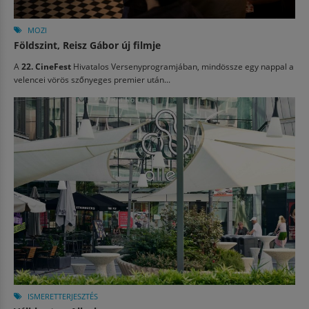
MOZI
Földszint, Reisz Gábor új filmje
A
22. CineFest
Hivatalos Versenyprogramjában, mindössze egy nappal a
velencei vörös szőnyeges premier után...
ISMERETTERJESZTÉS