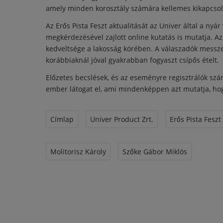
amely minden korosztály számára kellemes kikapcsol
Az Erős Pista Feszt aktualitását az Univer által a ny
megkérdezésével zajlott online kutatás is mutatja. Az
kedveltsége a lakosság körében. A válaszadók messze
korábbiaknál jóval gyakrabban fogyaszt csípős ételt.
Előzetes becslések, és az eseményre regisztrálók szá
ember látogat el, ami mindenképpen azt mutatja, hog
Címlap
Univer Product Zrt.
Erős Pista Feszt
Molitorisz Károly
Szőke Gábor Miklós