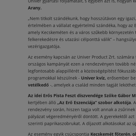
Univer gyártási folyamatait, s egyben azt is, hogyan 
Arany.
„Nem titkolt szándékunk, hogy hosszútávon egy igaz
értelmében a vállalat egyértelmű szándéka, hogy az Erő
amely Kecskeméten és a város szűkebb környezetén tú
felkerekedésre és utazási célponttá válik” – hangsúl
vezérigazgatója.
Az esemény kapcsán az Univer Product Zrt. számára f
országos kampányát ezen a rendezvényen tovább néps
legfontosabb alappillérét a közösségépítést fókuszá
programokkal készülnek -
Univer kvíz,
erősember bem
vetélkedő
-, amelyek a család minden tagját lekötheti
Az idei Erős Pista Feszt díszvendége Szőke Gábor M
kertjében álló
„Az Erő Eszenciája” szobor alkotója
. 
rendezvény során, hiszen tagja volt annak a zsűrinek 
pályázat végeredményéről döntött. A gyerekektől azt k
szerinti paprikaszobrukat. A díjazott alkotásokat az új
Az esemény egyik csúcspontja
Kecskemét főterén
,
ok