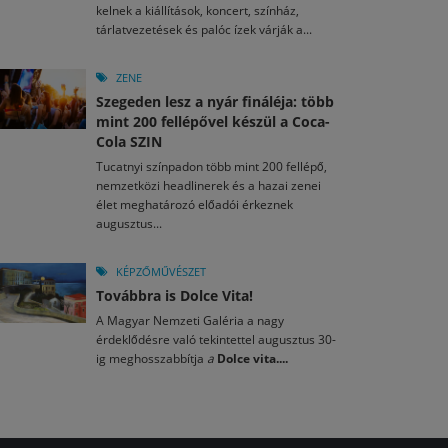
kelnek a kiállítások, koncert, színház,
tárlatvezetések és palóc ízek várják a...
ZENE
Szegeden lesz a nyár fináléja: több
mint 200 fellépővel készül a Coca-
Cola SZIN
Tucatnyi színpadon több mint 200 fellépő,
nemzetközi headlinerek és a hazai zenei
élet meghatározó előadói érkeznek
augusztus...
KÉPZŐMŰVÉSZET
Továbbra is Dolce Vita!
A Magyar Nemzeti Galéria a nagy
érdeklődésre való tekintettel augusztus 30-
ig meghosszabbítja
a
Dolce vita....