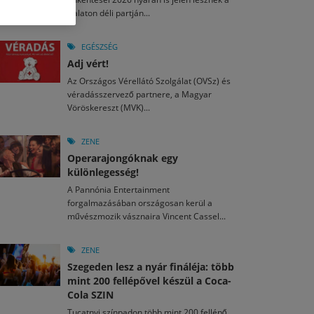
M
2026. MÁJ. 13.
Balaton déli partján...
a egy mese: 30 napos mesekihívást indít a Libri
2026. JÚL. 29.
2026. JÚL. 15.
rkezett a jubileumi Művészetek Völgye – még öt
agyar nézők 10 kedvenc filmje 2026 első félévében
EGÉSZSÉG
a kulturális ünnep
Adj vért!
M
2026. MÁJ. 11.
2026. JÚL. 3.
Az Országos Vérellátó Szolgálat (OVSz) és
ai László kapta az Artisjus Irodalmi Nagydíjat
2026. JÚL. 28.
véradásszervező partnere, a Magyar
13-án hozzánk is megérkezik a Rocktábor
Vöröskereszt (MVK)...
i Fesztivál 2026
ZENE
Operarajongóknak egy
különlegesség!
A Pannónia Entertainment
forgalmazásában országosan kerül a
művészmozik vásznaira Vincent Cassel...
ZENE
Szegeden lesz a nyár fináléja: több
mint 200 fellépővel készül a Coca-
Cola SZIN
Tucatnyi színpadon több mint 200 fellépő,