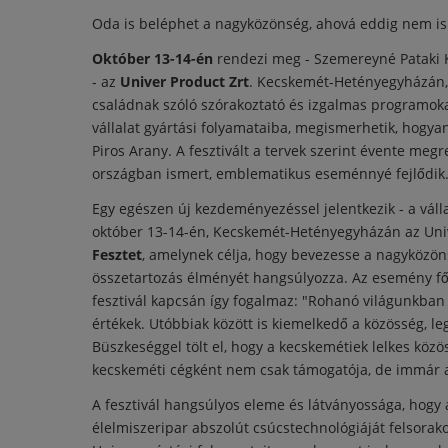
Oda is beléphet a nagyközönség, ahová eddig nem is
Október 13-14-én
rendezi meg - Szemereyné Pataki 
- az
Univer Product Zrt
. Kecskemét-Hetényegyházán, 
családnak szóló szórakoztató és izgalmas programoka
vállalat gyártási folyamataiba, megismerhetik, hogya
Piros Arany. A fesztivált a tervek szerint évente me
országban ismert, emblematikus eseménnyé fejlődik
Egy egészen új kezdeményezéssel jelentkezik - a válla
október 13-14-én, Kecskemét-Hetényegyházán az Univ
Fesztet
, amelynek célja, hogy bevezesse a nagyközöns
összetartozás élményét hangsúlyozza. Az esemény 
fesztivál kapcsán így fogalmaz: "Rohanó világunkba
értékek. Utóbbiak között is kiemelkedő a közösség, le
Büszkeséggel tölt el, hogy a kecskemétiek lelkes közö
kecskeméti cégként nem csak támogatója, de immár a
A fesztivál hangsúlyos eleme és látványossága, hogy 
élelmiszeripar abszolút csúcstechnológiáját felsorak