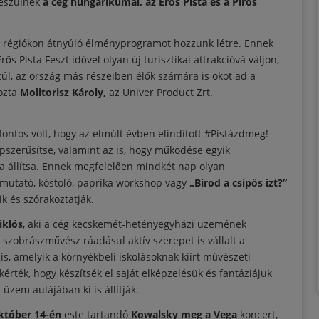
készülnek
a cég hungarikumai, az Erős Pista és a Piros
i, régiókon átnyúló élményprogramot hozzunk létre. Ennek
s Pista Feszt idővel olyan új turisztikai attrakcióvá váljon,
l, az ország más részeiben élők számára is okot ad a
yozta
Molitorisz Károly,
az Univer Product Zrt.
ontos volt, hogy az elmúlt évben elindított #Pistázdmeg!
zerűsítse, valamint az is, hogy működése egyik
ba állítsa. Ennek megfelelően mindkét nap olyan
utató, kóstoló, paprika workshop vagy
„Bírod a csípős ízt?”
k és szórakoztatják.
iklós
, aki a cég kecskemét-hetényegyházi üzemének
A szobrászművész ráadásul aktív szerepet is vállalt a
is, amelyik a környékbeli iskolásoknak kiírt művészeti
érték, hogy készítsék el saját elképzelésük és fantáziájuk
 üzem aulájában ki is állítják.
tóber 14-én
este tartandó
Kowalsky meg a Vega
koncert,