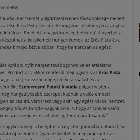
 remélte!
Klaudia, Kecskemét polgármesterének fővédnöksége mellett
az első Erős Pista Fesztet. Az ingyenes eseményen az egész
t kínálnak. Emellett a nagyközönség betekintést nyerhet a
n készülnek a kecskeméti hungarikumok, az Erős Pista és a
grendezik majd, bízva abban, hogy hamarosan az egész
.
lat korábbi nyílt napjait továbbgondolva és átalakítva -
er Product Zrt. Ekkor rendezik meg ugyanis az
Erős Pista
éget a cég kulisszái mögé, illetve a család és az
fővédnöke
Szemereyné Pataki Klaudia
polgármester a
n még hangsúlyosabb szerepet kapnak a valós emberi
gyen az család, városrész vagy akár egy egész város, nemzet.
sségépítők, és büszke vagyok arra is, hogy az Univer valódi
ktív szervezője is e szellemiség fennmaradásának."
a nagyközönség is beléphet a cég idén júniusban átadott, az
oztató új üzemébe. Így testközelből is megismerhetik az