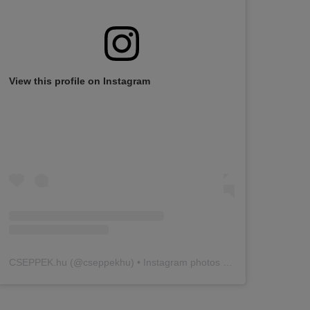
View this profile on Instagram
CSEPPEK.hu
(@
cseppekhu
) • Instagram photos and videos