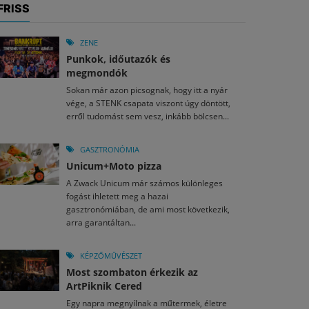
FRISS
ZENE
Punkok, időutazók és
megmondók
Sokan már azon picsognak, hogy itt a nyár
vége, a STENK csapata viszont úgy döntött,
erről tudomást sem vesz, inkább bölcsen...
GASZTRONÓMIA
Unicum+Moto pizza
A Zwack Unicum már számos különleges
fogást ihletett meg a hazai
gasztronómiában, de ami most következik,
arra garantáltan...
KÉPZŐMŰVÉSZET
Most szombaton érkezik az
ArtPiknik Cered
Egy napra megnyílnak a műtermek, életre