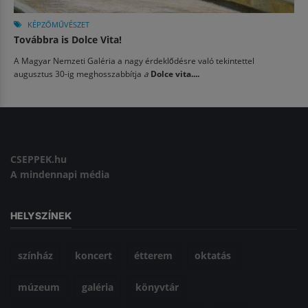
KÉPZŐMŰVÉSZET
Továbbra is Dolce Vita!
A Magyar Nemzeti Galéria a nagy érdeklődésre való tekintettel
augusztus 30-ig meghosszabbítja
a
Dolce vita....
CSEPPEK.hu
A mindennapi média
HELYSZÍNEK
színház
koncert
étterem
oktatás
múzeum
galéria
könyvtár