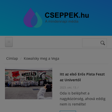
Ugrás a tartalomra
Keresés
Keresés
űrlap
Címlap
Kowalsky meg a Vega
Itt az első Erős Pista Feszt
az Univertől
2023. okt. 13.
/
Oda is beléphet a
nagyközönség, ahová eddig
nem is remélte!