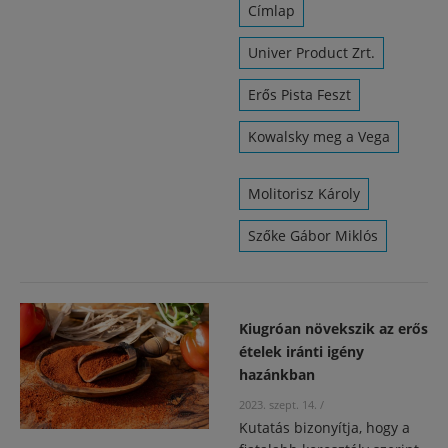
Címlap
Univer Product Zrt.
Erős Pista Feszt
Kowalsky meg a Vega
Molitorisz Károly
Szőke Gábor Miklós
Kiugróan növekszik az erős
ételek iránti igény
hazánkban
2023. szept. 14.
/
Kutatás bizonyítja, hogy a