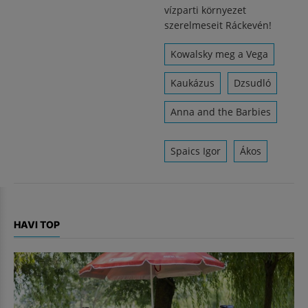
vízparti környezet
szerelmeseit Ráckevén!
Kowalsky meg a Vega
Kaukázus
Dzsudló
Anna and the Barbies
Spaics Igor
Ákos
HAVI TOP