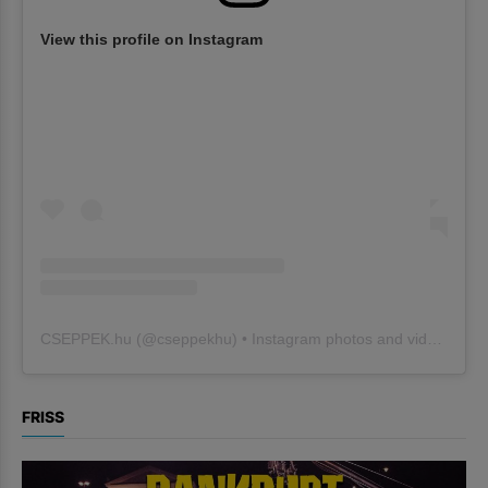
View this profile on Instagram
CSEPPEK.hu
(@
cseppekhu
) • Instagram photos and videos
FRISS