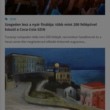
ZENE
Szegeden lesz a nyár fináléja: több mint 200 fellépővel
készül a Coca-Cola SZIN
Tucatnyi színpadon több mint 200 fellépő, nemzetközi headlinerek és a
hazai zenei élet meghatározó előadói érkeznek augusztus...