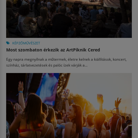
KÉPZŐMŰVÉSZET
Most szombaton érkezik az ArtPiknik Cered
Egy napra megnyílnak a műtermek, életre kelnek a kiállítások, koncert,
színház, tárlatvezetések és palóc ízek várják a...