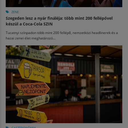
ZENE
Szegeden lesz a nyár fináléja: több mint 200 fellépővel
készül a Coca-Cola SZIN
Tucatnyi színpadon több mint 200 fellépő, nemzetközi headlinerek és a
hazai zenei élet meghatározó...
GASZTRONÓMIA